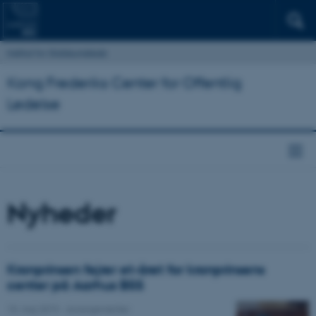
Institut for Statskundskab
Kong Frederiks Center for Offentlig
Ledelse
Nyheder
Kronprinsen fejrer et-året for kronprinsens
center på Aarhus BSS
15. maj 2019
-
Arrangementer