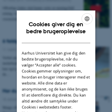
Offentlige ledere skal kunne sætte en meningsfuld
retning via en klar vision. Det lyder enkelt, men
visionsledelse er en af de sværeste…
Cookies giver dig en
ENGLISH
bedre brugeroplevelse
DANISH
6 faldgruber i verbal anerkendelse
11. marts 2019
-
Formidling af ledelsesforskning
Aarhus Universitet kan give dig den
Verbal anerkendelse som ledelsesstrategi fremmer
bedste brugeroplevelse, når du
medarbejdernes motivation og engagement. Men du
vælger ”Accepter alle” cookies.
kan også glide i den anerkendende bananskræl, hvis
Cookies gemmer oplysninger om,
du…
hvordan en bruger interagerer med et
website. Alle dine data er
anonymiseret, og de kan ikke bruges
Har du et passende ledelsesspænd?
til at identificere dig direkte. Du kan
18. januar 2019
-
Formidling af ledelsesforskning
altid ændre dit samtykke under
Cookies i webstedets footer.
Mange offentlige ledere får i disse år ansvar for stadig