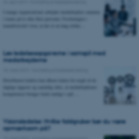
24. april 2019
-
Formidling af ledelsesforskning
I mange organisationer arbejder medarbejdere sammen
i teams på to eller flere personer. Forskningen i
teamdiversitet viser, at der er en lang række…
Løs ledelsesopgaverne i samspil med
medarbejderne
18. marts 2019
-
Formidling af ledelsesforskning
Distribueret ledelse kan aflaste ledere for nogle af de
daglige opgaver og samtidig sikre, at medarbejdernes
kompetencer bringes bedst muligt i spil.…
Visionsledelse: Hvilke faldgruber bør du være
opmærksom på?
15. marts 2019
-
Formidling af ledelsesforskning