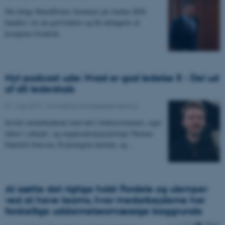
Det årlige MatchPoints Seminars på Aarhus BSS
handler i år om god ledelse og får deltagelse af
kronprins Frederik.
Nyt podcast ude: Hvad er god ledelse 5 - Del ud
af dit lederskab
01. maj 2019
-
Formidling af ledelsesforskning
Invitér medarbejderne med ind i ledelsesrummet, siger
lektor i arbejds- og organisationspsykologi Thomas
Faurholt Jönsson, Psykologisk Institut, og…
At sætte det rigtige hold: Fordele og ulemper
ved at have teams, hvor medarbejderne har
forskellige uddannelsesmæssige baggrunde