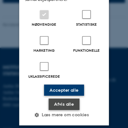
NØDVENDIGE
STATISTISKE
Revideret 01.06.2026
MARKETING
FUNKTIONELLE
INSTITUT FOR
KONTAKT
STATSKUNDSKAB
UKLASSIFICEREDE
E-mail:
statskundskab@au.dk
Aarhus BSS
Tlf: 8715 0000
Accepter alle
Aarhus Universitet
Fax: 8613 9839
Bartholins Allé 7
Afvis alle
8000 Aarhus C
Læs mere om cookies