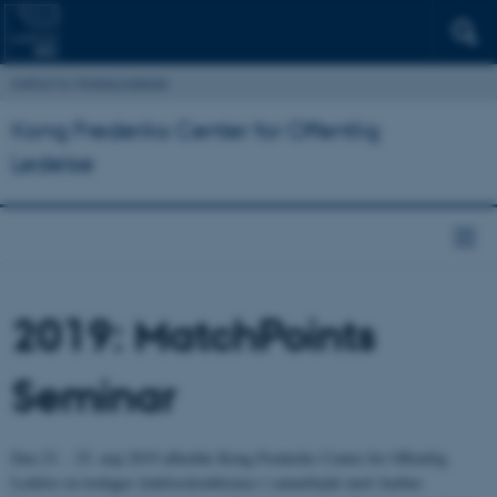
Institut for Statskundskab
Kong Frederiks Center for Offentlig
Ledelse
2019: MatchPoints
Seminar
Den 23. - 25. maj 2019 afholdte Kong Frederiks Center for Offentlig
Ledelse en tredages ledelseskonference i samarbejde med Aarhus