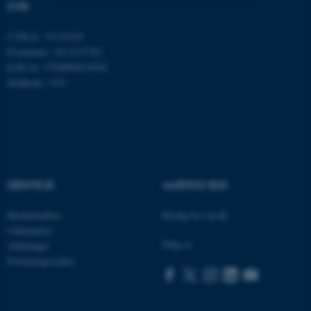
CVR
Nødvendige
Statistiske
Marketing
CVR-nr: 31119103
Funktionelle
Uklassificerede
P-nummer: 1013137702
EAN-nr: 5798000419582
Stedkode: 5311
Nødvendige cookies hjælper
med at gøre hjemmesiden
brugbar ved at aktivere nogle
grundlæggende funktioner
som navigation mm.
GENVEJE
AARHUS BSS
Hjemmesiden kan ikke
fungerer uden disse cookies.
Medarbejdere
Besøg bss.au.dk
Uddannelse
Følg os
Afdelinger
Forskningscentre
Navn
Udbyder / Domæne
be_typo_user
TYPO3 Association
.au.dk