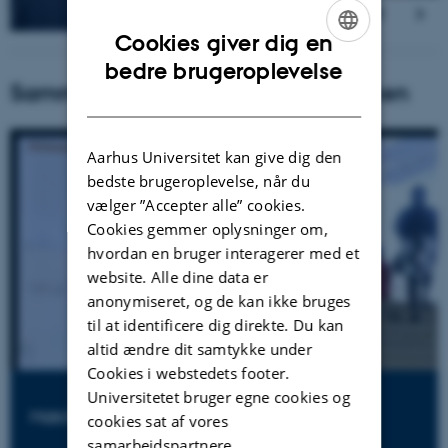
Cookies giver dig en
ENGLISH
bedre brugeroplevelse
Sammenklip fra ledelseskonferencen
DANISH
Aarhus Universitet kan give dig den
bedste brugeroplevelse, når du
vælger ”Accepter alle” cookies.
Cookies gemmer oplysninger om,
hvordan en bruger interagerer med et
website. Alle dine data er
anonymiseret, og de kan ikke bruges
til at identificere dig direkte. Du kan
altid ændre dit samtykke under
Cookies i webstedets footer.
Universitetet bruger egne cookies og
MatchPoints Seminar 2019
cookies sat af vores
samarbejdspartnere.