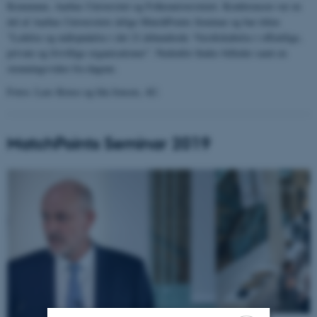
Kommune, Aarhus Universitet og Folkeuniversitetet. Konferencen var en
del af Aarhus Universitets årlige MatchPoints Seminar og bar titlen
”Ledelse og målopnåelse i det 21.århundrede: Værdiskabelse i offentlige,
private og frivillige organisationer”. Nedenfor findes billeder samt en
stemningsvideo fra dagene.
Fotos: Lars Kruse og Ida Jensen, AU.
MatchPoints Seminar 2019
5
/
106