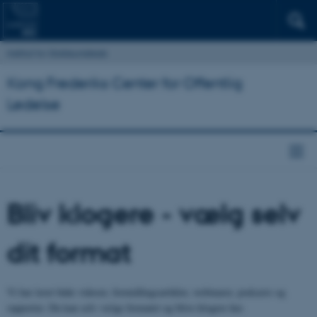
Institut for Statskundskab
Kong Frederiks Center for Offentlig
Ledelse
Bliv klogere - vælg selv
dit format
Vi har lavet både videoer, formidlingsartikler, webinarer, podcasts og
rapporter. Du kan selv vælge formatet og blive klogere her.