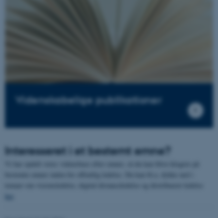
Funktionelle
Uklassificerede
Nødvendige cookies hjælper
med at gøre hjemmesiden
brugbar ved at aktivere nogle
grundlæggende funktioner
Videnskabelige publikationer
som navigation mm.
Hjemmesiden kan ikke
fungerer uden disse cookies.
Interesseret i et bestemt emne?
Vi har opdelt vores vidensbase efter emner, så du kan blive klogere på
Navn
Udbyder / Domæne
bestemte emner inden for offentlig ledelse. Du kan bl.a. dykke ned i
be_typo_user
TYPO3 Association
temaer om visionsledelse, digital distanceledelse og distribueret ledelse
.au.dk
her
.