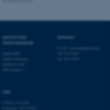
Revideret 01.06.2026
fe_typo_user
Typo3 Association
.au.dk
INSTITUT FOR
KONTAKT
STATSKUNDSKAB
E-mail:
statskundskab@au.dk
Aarhus BSS
Tlf: 8715 0000
Aarhus Universitet
Fax: 8613 9839
Bartholins Allé 7
8000 Aarhus C
ASP.NET_SessionId
Microsoft Corporation
.au.dk
CVR
JSESSIONID
Oracle Corporation
CVR-nr: 31119103
.au.dk
P-nummer: 1013137702