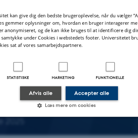
itet kan give dig den bedste brugeroplevelse, når du vælger ”A
es gemmer oplysninger om, hvordan en bruger interagerer med
er anonymiseret, og de kan ikke bruges til at identificere dig d
ftgaard
t samtykke under Cookies i webstedets footer. Universitetet br
kies sat af vores samarbejdspartnere.
STATISTISKE
MARKETING
FUNKTIONELLE
Afvis alle
Accepter alle
Læs mere om cookies
Statistiske
Marketing
Funktionelle