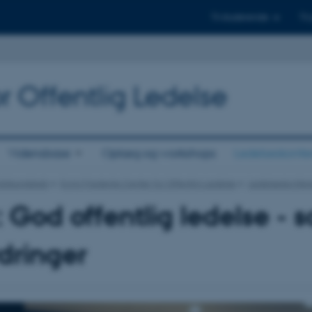
Til studerende
Til
r Offentlig Ledelse
Vidensbase
Oplæg og workshops
Ledelseskonfe
Statskundskab
Kong Frederiks Center for Offentlig Ledelse
Ledelseskonfer
 God offentlig ledelse 
dringer