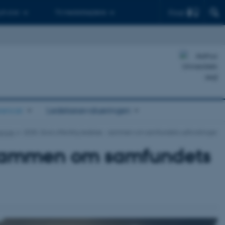
Find
 ph.d.er
Til medarbejdere
rencer
Ledelsesevalueringen
encer
2025: God offentlig ledelse - sammen om samfundets udfordringer
- sammen om samfundets