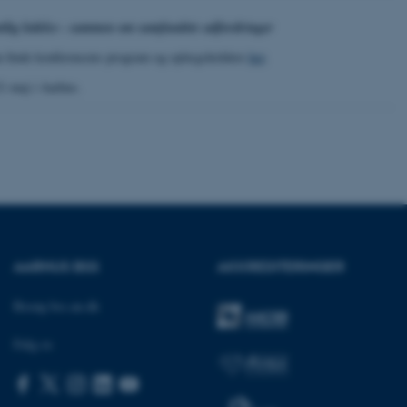
tlig ledelse - sammen om samfundets udfordringer
ere nogle
an finde konferencens program og oplægsholdere
her
.
rer uden disse
21 maj i Aarhus.
 vores CMS-udbyder,
identificere en backend-
bruger er logget ind i
rbundet med Typo3-
AARHUS BSS
AKKREDITERINGER
emet. Det bruges generelt
ntifikator for at gøre det
præferencer, men i mange
Besøg bss.au.dk
 ikke nødvendigt, da det
lt af platformen, skønt
webstedsadministratorer. I
Følg os
dstillet til at blive
en browsersession. Det
entifikator i stedet for