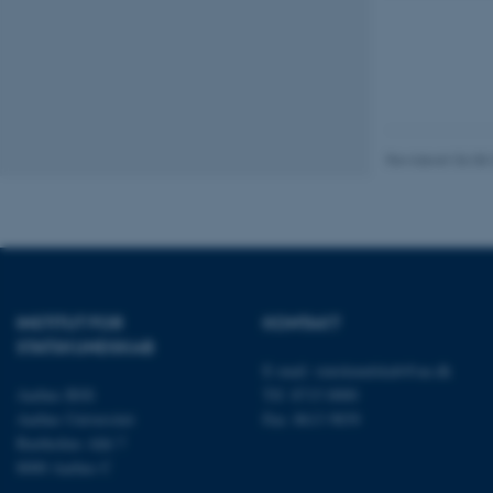
Nødvendige cooki
grundlæggende fu
cookies.
Revideret 06.08
Navn
be_typo_user
fe_typo_user
INSTITUT FOR
KONTAKT
STATSKUNDSKAB
E-mail:
statskundskab@au.dk
Aarhus BSS
Tlf: 8715 0000
Aarhus Universitet
Fax: 8613 9839
Bartholins Allé 7
8000 Aarhus C