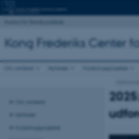
Institut for Statskundskab
Kong Frederiks Center fo
Om centeret
Nyheder
Forskningsprojekter
Institut for 
2025:
Om centeret
udfor
Nyheder
Forskningsprojekter