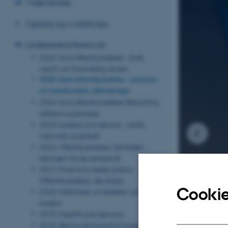
Vidensbase
Oplæg og workshops
Ledelseskonferencer
2026: God offentlig ledelse - skab
værdi i en foranderlig verden
2025: God offentlig ledelse - sammen
om samfundets udfordringer
2024: God offentlig ledelse: Betydning,
adfærd og barrierer
2023: Ledelse som løsning - lokalt,
nationalt og globalt
2022: Offentlig ledelse i fremtiden -
læringen fra de seneste år
2021: Forskning møder praksis -
Offentlig ledelse, der lykkes
Cookie
2020: Webinarer om ledelse i en
krisetid
2019: MatchPoints Seminar
2018: Åbning af Kronprins Frederiks