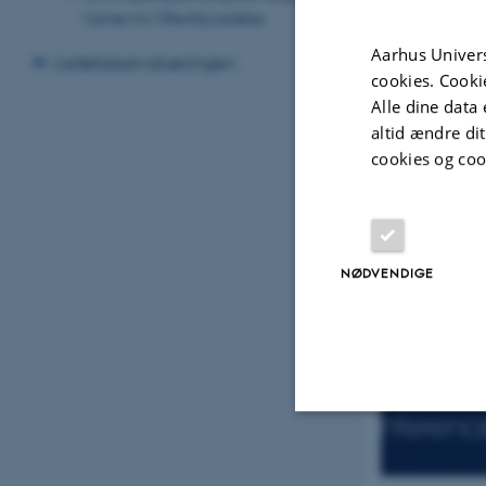
Center for Offentlig Ledelse
Aarhus Univers
Ledelsesevalueringen
cookies. Cooki
Alle dine data 
Foto: Kasper Lø
altid ændre di
cookies og coo
NØDVENDIGE
Nødvendige