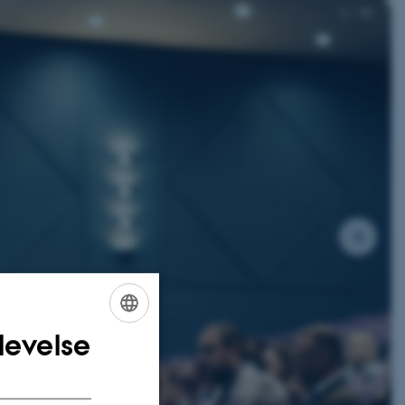
2
/
30
levelse
ENGLISH
DANISH