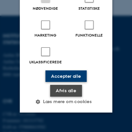
NØDVENDIGE
STATISTISKE
INSTITUT FOR
KONTAKT
MARKETING
FUNKTIONELLE
STATSKUNDSKAB
E-mail:
statskundskab@au.dk
Aarhus BSS
Tlf: 8715 0000
Aarhus Universitet
Fax: 8613 9839
UKLASSIFICEREDE
Bartholins Allé 7
8000 Aarhus C
Accepter alle
Afvis alle
CVR
Læs mere om cookies
CVR-nr: 31119103
P-nummer: 1013137702
Nødvendige
Statistiske
Marketing
EAN-nr: 5798000419582