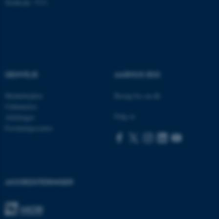
Stedkode: 5311
Funktionelle
Uklassificerede
Nødvendige cookies hjælper
med at gøre hjemmesiden
brugbar ved at aktivere nogle
GENVEJE
AARHUS BSS
grundlæggende funktioner
som navigation mm.
Medarbejdere
Besøg bss.au.dk
Hjemmesiden kan ikke
Uddannelse
fungerer uden disse cookies.
Følg os
Afdelinger
Forskningscentre
Navn
Udbyder / Domæne
be_typo_user
TYPO3 Association
.au.dk
AKKREDITERINGER