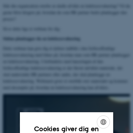
Står din organisation overfor at skulle afvikle en ledelsesevaluering? Vil du
gerne blive klogere på, hvordan du som HR partner bedst planlægger den
proces?
Så er dette lige et webinar for dig:
Sådan planlægger du en ledelsesevaluering
Dette webinar kan give dig et dybere indblik i den fællesoffentlige
ledelsesevaluering med fokus på, hvordan man som HR partner planlægger
en ledelsesevaluering. I forbindelse med lanceringen af den
fællesoffentlige ledelsesevaluering er der blevet udviklet materiale, der
skal understøtte HR partnere eller andre, der skal planlægge en
ledelsesevaluering. Webinaret giver et overblik over materialet og kommer
med eksempler på, hvordan en ledelsesevaluering kan afvikles.
Cookies giver dig en