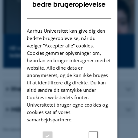
ENGLISH
bedre brugeroplevelse
DANISH
Aarhus Universitet kan give dig den
bedste brugeroplevelse, når du
vælger ”Accepter alle” cookies.
HR webinar: Sådan planlægger du en
Cookies gemmer oplysninger om,
ledelsesevaluering
hvordan en bruger interagerer med et
website. Alle dine data er
anonymiseret, og de kan ikke bruges
til at identificere dig direkte. Du kan
Hvem kan jeg møde?
altid ændre dit samtykke under
Cookies i webstedets footer.
Universitetet bruger egne cookies og
Målgruppen
cookies sat af vores
samarbejdspartnere.
Revideret 01.06.2026
-
Institut for Statskundskab