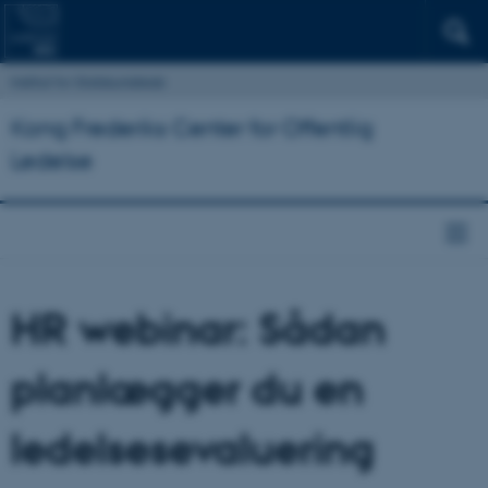
Institut for Statskundskab
Kong Frederiks Center for Offentlig
Ledelse
HR webinar: Sådan
planlægger du en
ledelsesevaluering