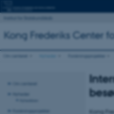
Institut for Statskundskab
Kong Frederiks Center fo
Om centeret
Nyheder
Forskningsprojekter
Inte
Om centeret
besø
Nyheder
Nyhedsbrev
Kong Fre
Forskningsprojekter