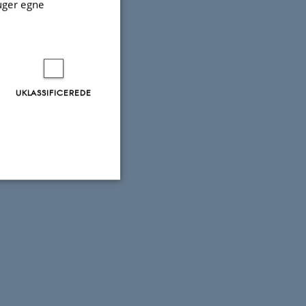
uger egne
ndet
g stærkere
UKLASSIFICEREDE
Uklassificerede
ere nogle
rer uden disse