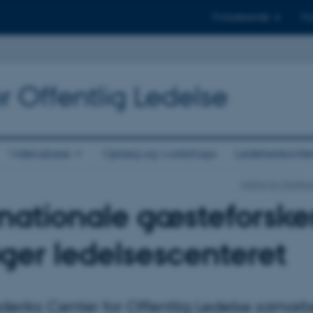
Til studerende
Til
r Offentlig Ledelse
Vidensbase
Oplæg og workshops
Ledelseskonfe
Institut for Stats
rnationale gæsteforske
ger ledelsescenteret
deriks Center for Offentlig Ledelse samarb