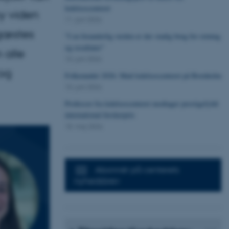
ledelsescenteret
y viden
11. juni 2026
 gæstes
"I en foranderlig verden er der stadig brug for retning
og resultater"
 alle
10. juni 2026
 og
Folkemødet 2026: Mød ledelsescenteret på Bornholm
10. juni 2026
Professor fra ledelsescenteret modtager prestigefyldt
international forskerpris
18. maj 2026
Abonnér på centerets
nyhedsbrev