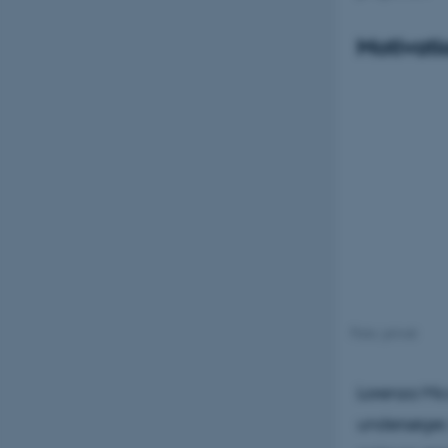
Motivati
Foto: privat
Lorenza Mic
undersøger,