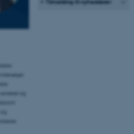
Tilmelding til nyhedsbrev
skere:
undersøger
edre
centeret og
ressant
 og
rskeres