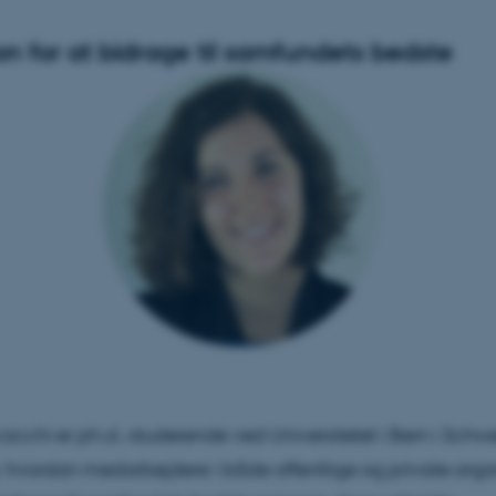
on for at bidrage til samfundets bedste
acchi er ph.d.-studerende ved Universitetet i Bern i Schw
 hvordan medarbejdere i både offentlige og private orga