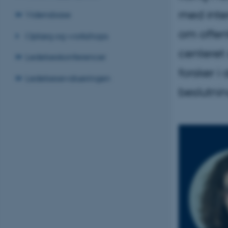
med inte
Vidensbase
om offent
Oplæg og workshops
centeret 
Ledelseskonferencer
forsker i
Ledelsesevalueringen
beslutnin