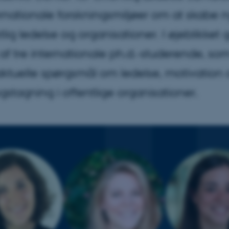
rnationale forskningsmiljøer om at skabe n
lig ledelse og organisationer. I øjeblikket
af tre internationale ph.d.-studerende, som
 aktuelle spørgsmål om ledelse, motivation
gstagning i offentlige organisationer.