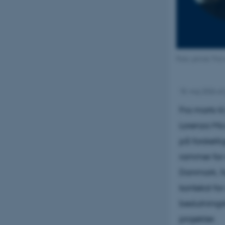
Foto: privat. Fr
18. maj 2026
af
Fra marts ti
Lorenza Mic
på forskell
rammer for 
Danmark, fo
kontekst for
beslutnings
projekter.