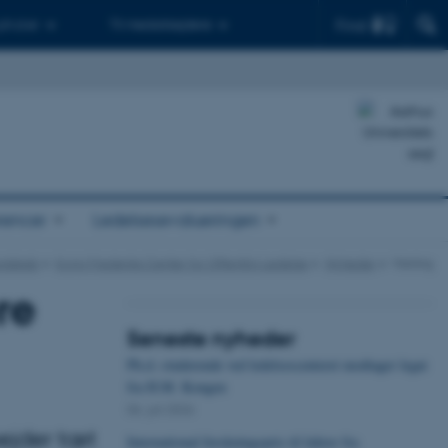
Find
 ph.d.er
Til medarbejdere
rencer
Ledelsesevalueringen
kundskab
Kong Frederiks Center for Offentlig Ledelse
Nyheder
Visning
re
Seneste nyheder
Ph.d.-studerende ved ledelsescenteret modtager legat
fra H.M. Kongen
06. juli 2026
ejder tæt
International forskningspris til lektor fra