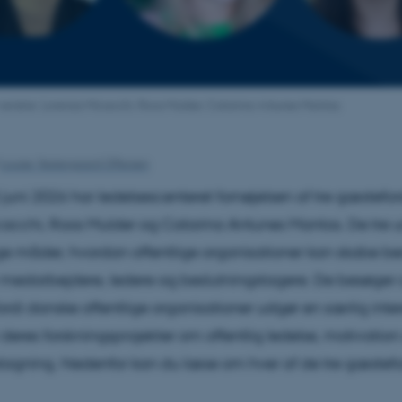
a venstre: Lorenza Micacchi, Roos Mulder, Catarina Antunes Mantas.
Louise Vestergaard Offersen
l juni 2026 har ledelsescenteret fornøjelsen af tre gæstefor
acchi, Roos Mulder og Catarina Antunes Mantas. De tre 
ige måder, hvordan offentlige organisationer kan skabe b
medarbejdere, ledere og beslutningstagere. De besøger 
rdi danske offentlige organisationer udgør en særlig inte
 deres forskningsprojekter om offentlig ledelse, motivation
tagning. Nedenfor kan du læse om hver af de tre gæstefo