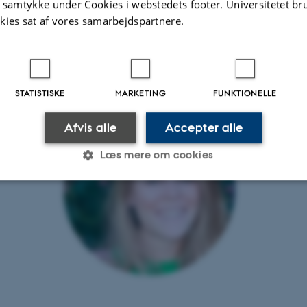
t samtykke under Cookies i webstedets footer. Universitetet br
orskning peger på, at motivationen for at bidrage til samfu
kies sat af vores samarbejdspartnere.
men med både højere arbejdsglæde, bedre resultater o
se af medarbejdere.
lse blive for meget af det gode?
STATISTISKE
MARKETING
FUNKTIONELLE
Afvis alle
Accepter alle
Læs mere om cookies
Statistiske
Marketing
Funktionelle
es hjælper med at gøre hjemmesiden brugbar ved at aktiv
nktioner som navigation mm. Hjemmesiden kan ikke funge