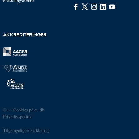
Forskningscentre
AKKREDITERINGER
©
—
Cookies på au.dk
Privatlivspolitik
Tilgængelighedserklæring