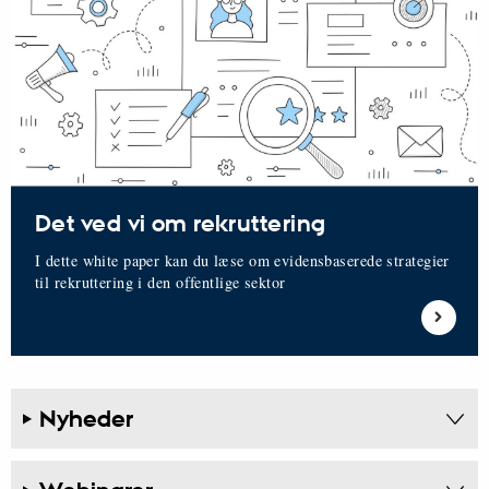
Det ved vi om rekruttering
I dette white paper kan du læse om evidensbaserede strategier
til rekruttering i den offentlige sektor
Nyheder