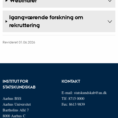
Webinarer
Igangværende forskning om
rekruttering
Revideret 01.06.2026
INSTITUT FOR
KONTAKT
STATSKUNDSKAB
E-mail:
statskundskab@au.dk
Aarhus BSS
Tlf: 8715 0000
Aarhus Universitet
Fax: 8613 9839
Bartholins Allé 7
8000 Aarhus C