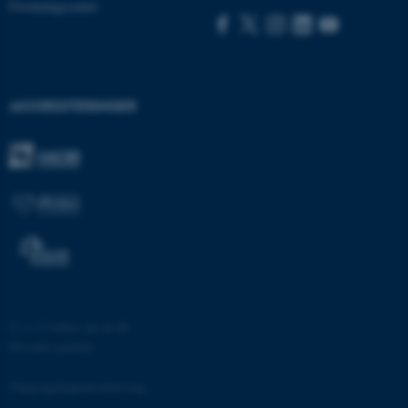
Forskningscentre
AKKREDITERINGER
ASP.NET_SessionId
Microsoft Corporation
.au.dk
JSESSIONID
Oracle Corporation
.au.dk
©
—
Cookies på au.dk
AWSALBTGCORS
Amazon Web Services, Inc.
Privatlivspolitik
airtable.com
Tilgængelighedserklæring