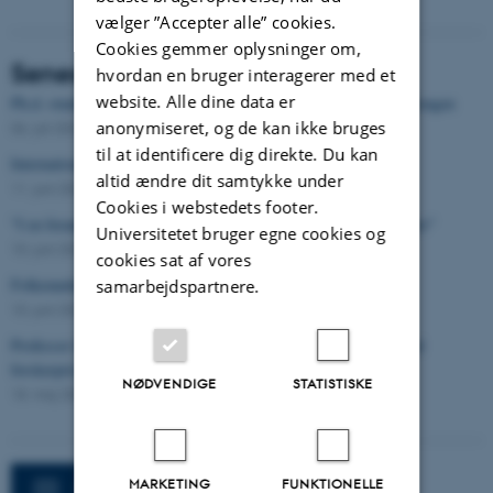
vælger ”Accepter alle” cookies.
Cookies gemmer oplysninger om,
Seneste nyheder
hvordan en bruger interagerer med et
website. Alle dine data er
Ph.d.-studerende ved ledelsescenteret modtager legat fra H.M. Kongen
anonymiseret, og de kan ikke bruges
06. juli 2026
til at identificere dig direkte. Du kan
International forskningspris til lektor fra ledelsescenteret
altid ændre dit samtykke under
11. juni 2026
Cookies i webstedets footer.
"I en foranderlig verden er der stadig brug for retning og resultater"
Universitetet bruger egne cookies og
10. juni 2026
cookies sat af vores
Folkemødet 2026: Mød ledelsescenteret på Bornholm
samarbejdspartnere.
10. juni 2026
Professor fra ledelsescenteret modtager prestigefyldt international
forskerpris
NØDVENDIGE
STATISTISKE
18. maj 2026
MARKETING
FUNKTIONELLE
Abonnér på centerets nyhedsbrev