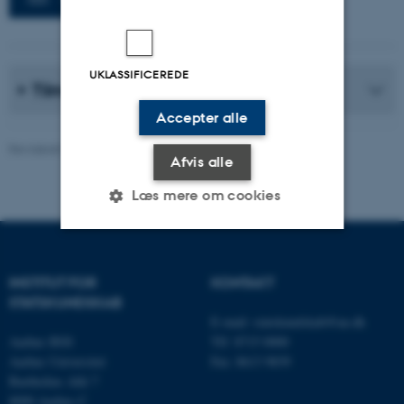
UKLASSIFICEREDE
Tilmelding til nyhedsbrev
Accepter alle
Revideret 07.07.2026
Afvis alle
Læs mere om cookies
Nødvendige
Statistiske
Marketing
INSTITUT FOR
KONTAKT
Funktionelle
Uklassificerede
STATSKUNDSKAB
E-mail:
statskundskab@au.dk
Aarhus BSS
Tlf: 8715 0000
Aarhus Universitet
Fax: 8613 9839
Nødvendige cookies hjælper
Bartholins Allé 7
med at gøre hjemmesiden
8000 Aarhus C