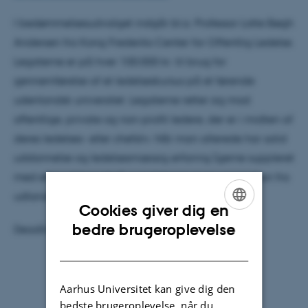
I bedømmelsesudvalget indgår bl.a. Professor Lotte Bøgh
Andersen fra Kong Frederiks Center for Offentlig Ledelse.
Legaterne er på hver 100.000 kr. til brug for
gennemførelse af et ledelseskursus på et førende
udenlandsk universitet. Legaterne retter sig mod
offentlige, private og non-profit ledere, der er i midten af
deres ledelses- eller chefsliv. Når man allerede har solid
uddannelse og ledelsesmæssig erfaring (gerne suppleret
med efteruddannelse), er ledelsesmæssig inspiration fra
udlandet særligt relevant.
Cookies giver dig en
ENGLISH
bedre brugeroplevelse
Deadline er 1. april.
DANISH
Aarhus Universitet kan give dig den
bedste brugeroplevelse, når du