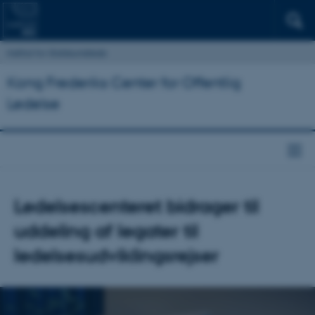
Institut for Statskundskab
Kong Frederiks Center for Offentlig
Ledelse
Ledelsescenteret bidrager til
uddeling af legater til
ledelsesudviklingsrejser