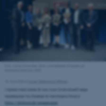
Foto: Aarhus Universitet. Note: overrækkelse af legater på
ledelseskonferencen 2025.
18. marts 2026
af
Louise Vestergaard Offersen
I lighed med sidste år kan man (individuelt) søge
rejselegater fra Direktør Ib Henriksens Fond jf.
https://dihfond.dk/rejselegater
.