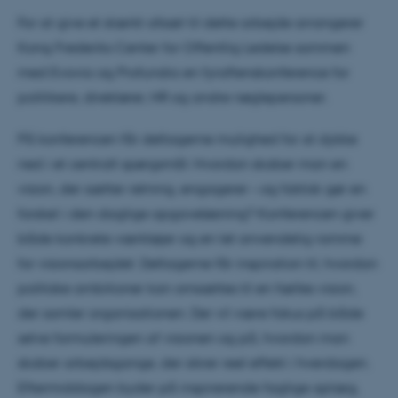
For at give et stærkt afsæt til dette arbejde arrangerer
Kong Frederiks Center for Offentlig Ledelse sammen
med Evovia og Profundia en fyraftenskonference for
politikere, direktører, HR og andre nøglepersoner.
På konferencen får deltagerne mulighed for at dykke
ned i et centralt spørgsmål: Hvordan skaber man en
vision, der sætter retning, engagerer – og faktisk gør en
forskel i den daglige opgaveløsning? Konferencen giver
både konkrete værktøjer og en let anvendelig ramme
for visionsarbejdet. Deltagerne får inspiration til, hvordan
politiske ambitioner kan omsættes til en fælles vision,
der samler organisationen. Der vil være fokus på både
selve formuleringen af visionen og på, hvordan man
skaber arbejdsgange, der sikrer reel effekt i hverdagen.
Eftermiddagen byder på inspirerende faglige oplæg,