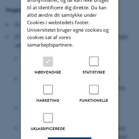
anonymiseret, og de kan ikke bruges
til at identificere dig direkte. Du kan
Program:
altid ændre dit samtykke under
Cookies i webstedets footer.
Kl. 15.00 - 15.30: Ankomst, registrering & kaffe
Universitetet bruger egne cookies og
Kl. 15.30 - ca. 17.30: Fagligt program med indlagte
cookies sat af vores
samarbejdspartnere.
refleksioner undervejs.
Kort velkomst v/ Joachim Langagergaard
(Evovia)
NØDVENDIGE
STATISTISKE
"Hvad er en vision? Og hvorfor betyder den
faktisk noget?" v/ Lotte Bøgh Andersen (Kong
Frederiks Center for Offentlig Ledelse)
MARKETING
FUNKTIONELLE
"Hvordan formulerer I en vision, der sætter
retning?" v/ Christian Qvick (Profundia)
"Hvordan får I visionen til at gøre en mærkbar
UKLASSIFICEREDE
forskel i hverdagen - også på den lange bane"