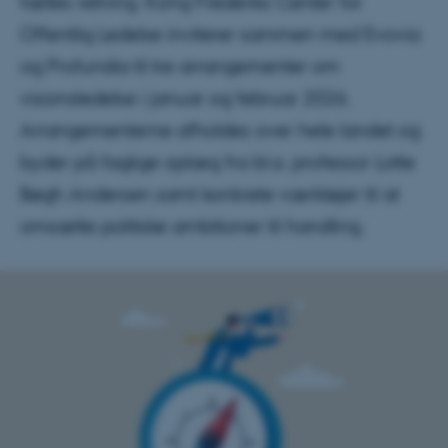
fælles retning. Kong Frederiks Center for
Offentlig Ledelse inviterer sammen med Evovia
og Profundia til tre arrangementer om
visionsledelse i januar og februar 2026.
Arrangementerne afholdes over hele landet og
byder på faglige oplæg fra bl.a. professor Lotte
Bøgh Andersen samt konkrete værktøjer til at
omsætte politiske ambitioner til handling.