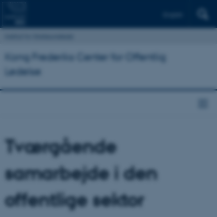
English
Institut for Statskundskab
Kong Frederiks Center for Offentlig
Ledelse
Tværgående
samarbejde i den
offentlige sektor