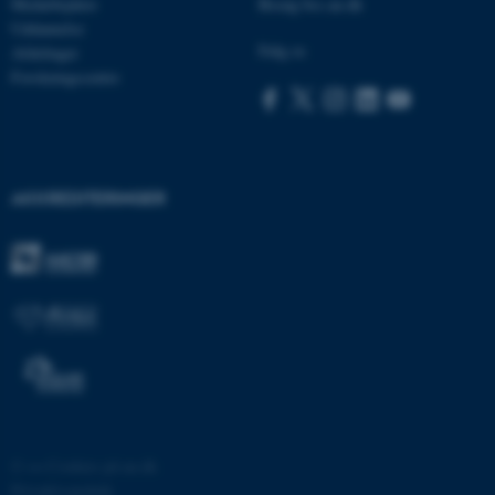
Medarbejdere
Besøg bss.au.dk
Uddannelse
Følg os
Afdelinger
Forskningscentre
AKKREDITERINGER
ASP.NET_SessionId
Microsoft Corporation
.au.dk
JSESSIONID
Oracle Corporation
.au.dk
ARRAffinity
Microsoft Corporation
.mitstudie.au.dk
©
—
Cookies på au.dk
Privatlivspolitik