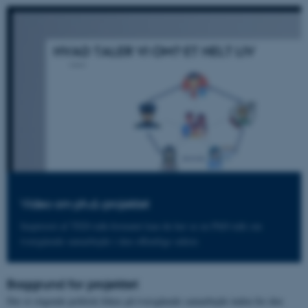
Video om ph.d.-projektet
Inspireret af TED-talk-formatet kan du her se en PhD-talk om
tværgående samarbejde i den offentlige sektor.
Baggrund for projektet
Der et stigende politisk fokus på tværgående samarbejde inden for den