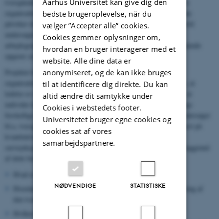
Aarhus Universitet kan give dig den
tværgående opgaveløsning. Hvordan forstår offentlige ledere deres
organisationers rolle i relation til tværgående opgaver? Og hvordan
bedste brugeroplevelse, når du
påvirker de medarbejdernes vilje og evne til at bidrage hertil? Dertil
vælger ”Accepter alle” cookies.
undersøger projektet også betydningen af dynamikker internt i
Cookies gemmer oplysninger om,
arbejdsgrupper, og hvordan medarbejdernes prioritering af tværgående
hvordan en bruger interagerer med et
opgaver ændrer sig over tid.
website. Alle dine data er
anonymiseret, og de kan ikke bruges
Projektet kobler indsigter fra eksisterende ledelses- or
organisationsforskning samt socialpsykologien. Her tydeliggøres, at
til at identificere dig direkte. Du kan
ledelse er centralt for medarbejderes motivation og adfærd samt, at
altid ændre dit samtykke under
individer kan opleve udfordringer med at forstå hinanden som følge
Cookies i webstedets footer.
forskellige arbejdsgange, gruppetilhør og identiteter. Projektet undersøger
Universitetet bruger egne cookies og
bl.a. tværgående samarbejde i sundhedssektoren og bygger primært på
cookies sat af vores
kvantitative undersøgelsesmetoder, herunder felteksperimenter,
samarbejdspartnere.
surveyeksperimenter og longitudinale undersøgelsesdesigns. På baggrund
af dette belyses følgende spørgsmål i projektet:
Hvad er tværgående ledelse i den offentlige sektor?
NØDVENDIGE
STATISTISKE
Hvordan påvirker tværgående ledelse medarbejdernes prioritering af
den tværgående opgaveløsning i den offentlige sektor?
Hvilken betydning har gruppedynamikker og socialisering