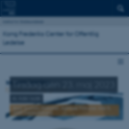
Institut for Statskundskab
Kong Frederiks Center for Offentlig
Ledelse
Tirsdag den 23. maj 2023
Kl. 9.00-16.00
Sted: Scandic Falkoner. Adresse: Falkoner Alle 9,
2000 Frederiksberg