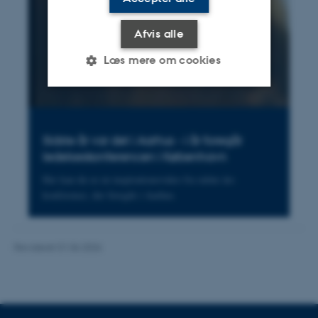
Afvis alle
Læs mere om cookies
Nødvendige
Statistiske
Marketing
Sidste år var det i Aarhus - i år foregår
Funktionelle
Uklassificerede
ledelseskonferencen i København
Her kan du se en inspirationsvideo fra sidste års
konference, der foregik i Aarhus.
Nødvendige cookies hjælper
med at gøre hjemmesiden
brugbar ved at aktivere nogle
Revideret 01.06.2026
grundlæggende funktioner
som navigation mm.
Hjemmesiden kan ikke
fungerer uden disse cookies.