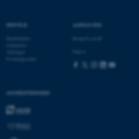
ASP.NET_SessionId
Microsoft Corporation
.au.dk
GENVEJE
AARHUS BSS
Medarbejdere
Besøg bss.au.dk
JSESSIONID
Oracle Corporation
Uddannelse
.au.dk
Følg os
Afdelinger
Forskningscentre
ARRAffinity
Microsoft Corporation
.mitstudie.au.dk
AKKREDITERINGER
esctx
Microsoft Corporation
.login.microsoftonline.com
fpc
Microsoft Corporation
login.microsoftonline.com