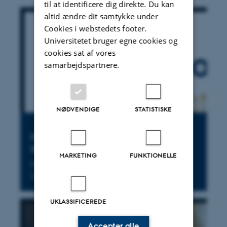
til at identificere dig direkte. Du kan
altid ændre dit samtykke under
Cookies i webstedets footer.
Universitetet bruger egne cookies og
cookies sat af vores
samarbejdspartnere.
NØDVENDIGE
STATISTISKE
Ledelse som løsning - lokalt, nationalt og
globalt
MARKETING
FUNKTIONELLE
Hør centerleder Lotte Bøgh Andersen fortælle om årets
ledelseskonference den 23. maj.
UKLASSIFICEREDE
Accepter alle