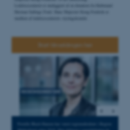
Ledelsescenteret er muliggjort af en donation fra Købmand
Herman Sallings Fond. Hans Majestæt Kong Frederik er
medlem af ledelsescenterets styringskomité.
Start tilmeldingen her
4
/
13
Pernille Blach Hansen har været regionsdirektør i Region