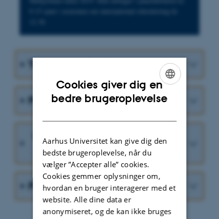
Midtjylland siden 2019. Hun deltager i paneldebatten kl.
9.15 samt i sessionen om international rekruttering kl.
12.30.
Tema og indhold
Cookies giver dig en
ENGLISH
bedre brugeroplevelse
Pris og praktisk information
DANISH
Oplægsholdere i konferencens
Aarhus Universitet kan give dig den
fællesdele
bedste brugeroplevelse, når du
vælger ”Accepter alle” cookies.
Cookies gemmer oplysninger om,
Program
hvordan en bruger interagerer med et
website. Alle dine data er
anonymiseret, og de kan ikke bruges