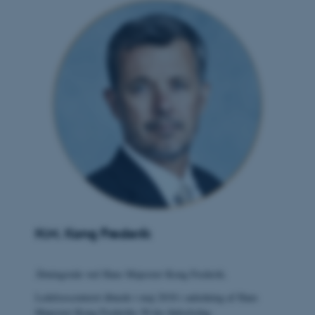
H.M. Kong Frederik
Åbningstale ved Hans Majestæt Kong Frederik.
Ledelsescenteret åbnede i maj 2018 i anledning af Hans
Majestæt Kong Frederiks 50 års fødselsdag.