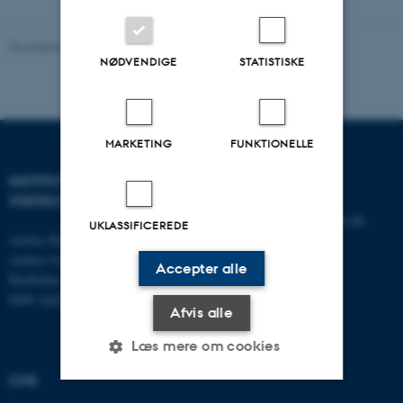
Revideret 01.06.2026
-
CEPDISC
NØDVENDIGE
STATISTISKE
MARKETING
FUNKTIONELLE
INSTITUT FOR
KONTAKT
STATSKUNDSKAB
E-mail:
statskundskab@au.dk
UKLASSIFICEREDE
Aarhus BSS
Tlf: 8715 0000
Aarhus Universitet
Fax: 8613 9839
Accepter alle
Bartholins Allé 7
8000 Aarhus C
Afvis alle
Læs mere om cookies
CVR