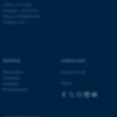
Nødvendige
Statistiske
Marketing
CVR-nr: 31119103
P-nummer: 1013137702
Funktionelle
Uklassificerede
EAN-nr: 5798000419582
Stedkode: 5311
Nødvendige cookies hjælper
med at gøre hjemmesiden
brugbar ved at aktivere nogle
grundlæggende funktioner
som navigation mm.
GENVEJE
AARHUS BSS
Hjemmesiden kan ikke
Medarbejdere
Besøg bss.au.dk
fungerer uden disse cookies.
Uddannelse
Følg os
Afdelinger
Forskningscentre
Navn
Udbyder / Domæne
be_typo_user
TYPO3 Association
.au.dk