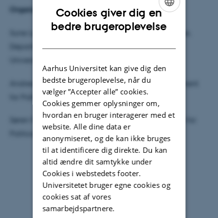
Organizers
Cookies giver dig en
ENGLISH
bedre brugeroplevelse
Sune Lægaard, Research Group for Criminal Justice,
DANISH
Department of Communication and Arts, Roskilde
University
Aarhus Universitet kan give dig den
bedste brugeroplevelse, når du
Andreas Brøgger Albertsen, CEPDISC and Department
vælger ”Accepter alle” cookies.
for Political Science, Aarhus University
Cookies gemmer oplysninger om,
hvordan en bruger interagerer med et
Søren Flinch Midtgaard, CEPDISC and Department for
website. Alle dine data er
Political Science, Aarhus University
anonymiseret, og de kan ikke bruges
til at identificere dig direkte. Du kan
altid ændre dit samtykke under
Cookies i webstedets footer.
Universitetet bruger egne cookies og
cookies sat af vores
samarbejdspartnere.