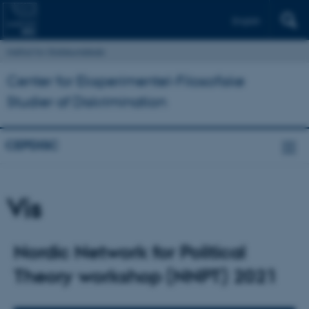
English
Institut for Statskundskab
Center for Eksperimentel-Filosofiske
Studier af Diskrimination
CEPDISC
Vis
Nordic Network for Political
Theory workshop (NNPT) 2021