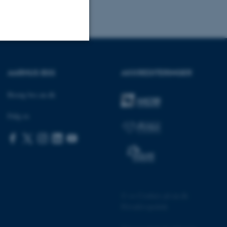
Uklassificerede
AARHUS BSS
AKKREDITERINGER
Besøg bss.au.dk
ere nogle
rer uden disse
Følg os
 vores CMS-udbyder,
identificere en backend-
©
—
Cookies på au.dk
bruger er logget ind i
Privatlivspolitik
rbundet med Typo3-