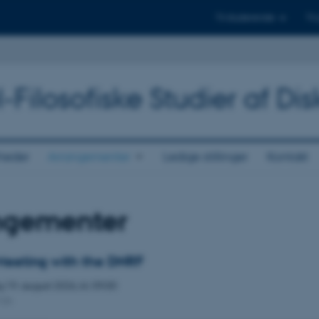
Til studerende
Til
Filosofiske Studier af Dis
heder
Arrangementer
Ledige stillinger
Kontakt
ngementer
Meeting with the DNRF
g
19.
august 2026,
kl. 09:00
126