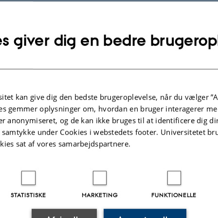
eminar with Lisa Bjorkman
s giver dig en bedre brugerop
ag
31.
august 2026,
kl. 14:46
315
’s (Other) Heritages
jorkman, University of Louisville and Malmö University
alk will present a…
itet kan give dig den bedste brugeroplevelse, når du vælger ”A
es gemmer oplysninger om, hvordan en bruger interagerer med
 Conference on Discrimination
er anonymiseret, og de kan ikke bruges til at identificere dig d
t samtykke under Cookies i webstedets footer. Universitetet br
,
Onsdag
21.
oktober 2026,
kl. 12:00
-
23. oktober
kies sat af vores samarbejdspartnere.
ndbjerg Estate
 arrangementer
STATISTISKE
MARKETING
FUNKTIONELLE
.2026
-
CEPDISC