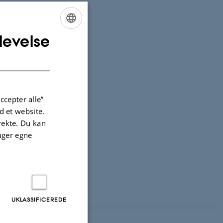
levelse
ENGLISH
DANISH
ccepter alle”
 et website.
irekte. Du kan
uger egne
UKLASSIFICEREDE