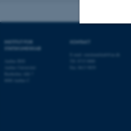
Nødvendige
INSTITUT FOR
KONTAKT
STATSKUNDSKAB
E-mail:
statskundskab@au.dk
Nødvendige cooki
Aarhus BSS
Tlf: 8715 0000
grundlæggende fu
Aarhus Universitet
Fax: 8613 9839
cookies.
Bartholins Allé 7
8000 Aarhus C
Navn
be_typo_user
fe_typo_user