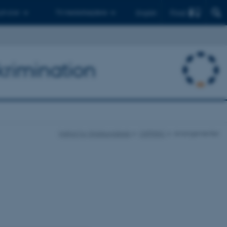
Find
 ph.d.er
Til medarbejdere
English
krimination
Institut for Statskundskab
CEPDISC
Arrangementer