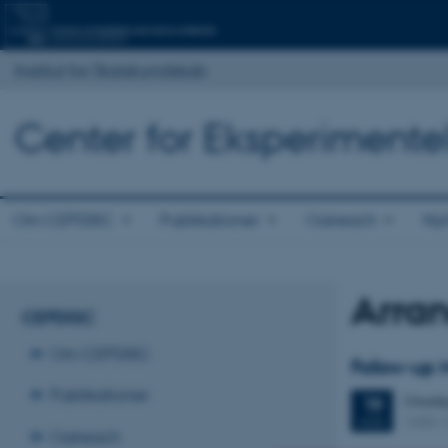
Institut for Statskundskab
Center for Eksperimentel-
Om CEPDISC
Publikationer
Outreach
Ny
Arra
CEPDISC
Om CEPDISC
Follow-up 
Publikationer
Onsda
19
1330-
AUG.
Outreach