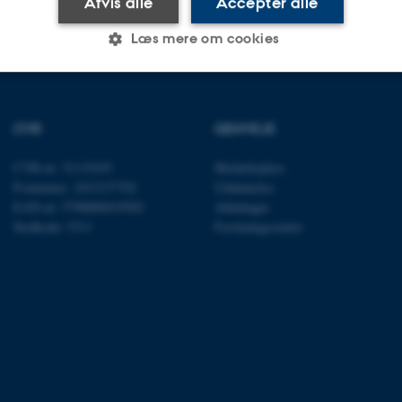
Afvis alle
Accepter alle
Læs mere om cookies
Statistiske
Marketing
Funktionelle
CVR
GENVEJE
CVR-nr: 31119103
Medarbejdere
es hjælper med at gøre hjemmesiden brugbar ved at aktiv
P-nummer: 1013137702
Uddannelse
nktioner som navigation mm. Hjemmesiden kan ikke funge
EAN-nr: 5798000419582
Afdelinger
Stedkode: 5311
Forskningscentre
Udbyder / Domæne
Udløb
Beskrivelse
30
Denne cookie sættes af
TYPO3 Association
minutter
TYPO3, og bruges til at 
.au.dk
session, når en backend-
TYPO3 eller Frontend.
30
Dette cookienavn er fo
Typo3 Association