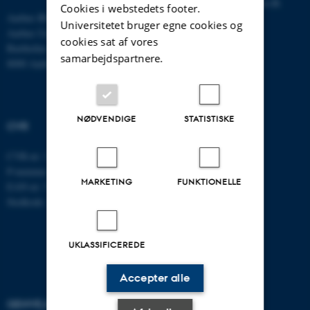
E-mail:
statskundskab@au.dk
Cookies i webstedets footer.
Aarhus BSS
Tlf: 8715 0000
Universitetet bruger egne cookies og
Aarhus Universitet
Fax: 8613 9839
cookies sat af vores
Bartholins Allé 7
samarbejdspartnere.
8000 Aarhus C
NØDVENDIGE
STATISTISKE
CVR
CVR-nr: 31119103
P-nummer: 1013137702
MARKETING
FUNKTIONELLE
EAN-nr: 5798000419582
Stedkode: 5311
UKLASSIFICEREDE
Accepter alle
GENVEJE
AARHUS BSS