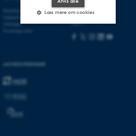
Afvis alle
Medarbejdere
Besøg bss.au.dk
Læs mere om cookies
Uddannelse
Følg os
Afdelinger
Forskningscentre
Nødvendige
Statistiske
Marketing
Funktionelle
Uklassificerede
AKKREDITERINGER
Nødvendige cookies hjælper
med at gøre hjemmesiden
brugbar ved at aktivere nogle
grundlæggende funktioner
som navigation mm.
Hjemmesiden kan ikke
fungerer uden disse cookies.