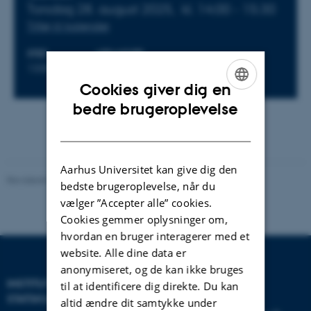
Torsdag 28. august 2025,
kl. 14:00 - 15:30
Tilføj til kalender
STED
ARRANGØR
1330-126
CEPDISC
Cookies giver dig en
ENGLISH
bedre brugeroplevelse
DANISH
Aarhus Universitet kan give dig den
Revideret 01.06.2026
-
CEPDISC
bedste brugeroplevelse, når du
vælger ”Accepter alle” cookies.
Cookies gemmer oplysninger om,
hvordan en bruger interagerer med et
website. Alle dine data er
anonymiseret, og de kan ikke bruges
INSTITUT FOR
KONTAKT
til at identificere dig direkte. Du kan
STATSKUNDSKAB
altid ændre dit samtykke under