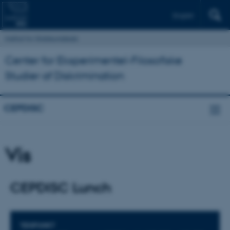
English
Institut for Statskundskab
Center for Eksperimentel-Filosofiske
Studier af Diskrimination
CEPDISC
Vis
CEPDISC Lunch
Oplysninger om arrangementet
TIDSPUNKT