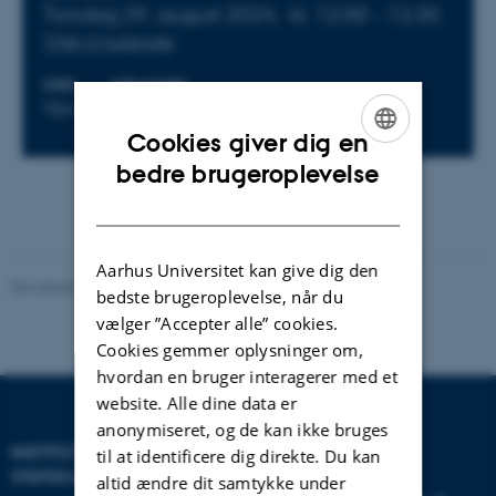
Torsdag 29. august 2024,
kl. 12:00 - 12:30
Tilføj til kalender
STED
ARRANGØR
TBA
CEPDISC
Cookies giver dig en
ENGLISH
bedre brugeroplevelse
DANISH
Aarhus Universitet kan give dig den
Revideret 01.06.2026
-
CEPDISC
bedste brugeroplevelse, når du
vælger ”Accepter alle” cookies.
Cookies gemmer oplysninger om,
hvordan en bruger interagerer med et
website. Alle dine data er
anonymiseret, og de kan ikke bruges
INSTITUT FOR
KONTAKT
til at identificere dig direkte. Du kan
STATSKUNDSKAB
altid ændre dit samtykke under