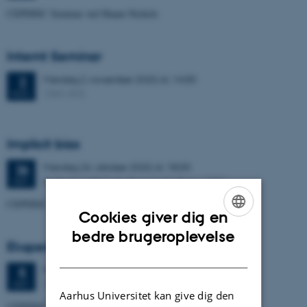
CEPDISC Seminar ved Shaun Nichols
Internt Seminar
Mandag
2.
november 2020,
kl. 14:00
2
1341-315
NOV.
Implicit bias
Mandag
26.
oktober 2020,
kl. 18:00
26
Bartholins Allé 7, Auditorium A1, Bygn. 1333
OKT.
CEPDISC Seminar ved Erin Beeghly and Alex Madva
Cookies giver dig en
ENGLISH
bedre brugeroplevelse
Eksperimentel moral filosofi
DANISH
Mandag
5.
oktober 2020,
kl. 14:00
5
Online
OKT.
Aarhus Universitet kan give dig den
CEPDISC seminar ved Jesper Ryberg