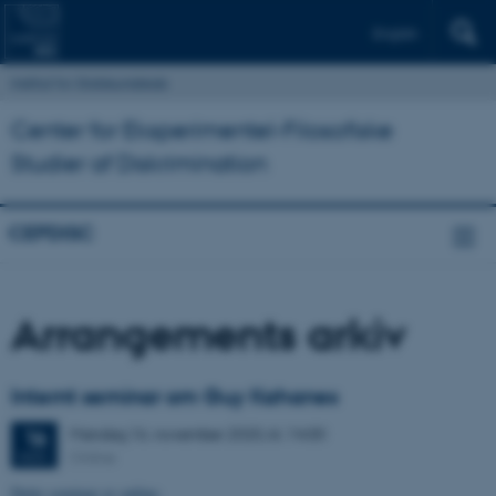
English
Institut for Statskundskab
Center for Eksperimentel-Filosofiske
Studier af Diskrimination
CEPDISC
Arrangements arkiv
Internt seminar om Guy Kahanes
Mandag
16.
november 2020,
kl. 14:00
16
Online
NOV.
Dette seminar er online.