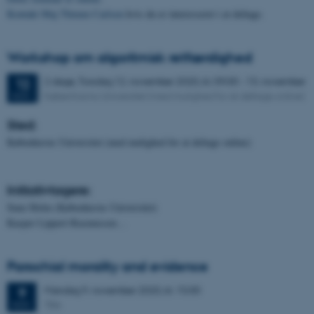
Kontakt
Maj Thimm Carlsen
hvis du er interesseret i at deltage.
Workshop om algoritmisk retfærdighed
2 dage,
Torsdag
12.
november 2020,
kl. 09:00
-
13. november
12
Københavns Universitet (med mulighed for at deltage online)
NOV.
Sted:
Københavns Universitet (med mulighed for at deltage online)
Initiativtagere:
Sune Holm (Københavns Universitet)
Kasper Lippert-Rasmussen…
Parochial morality and evidence
Mandag
9.
november 2020,
kl. 15:00
9
TBA
NOV.