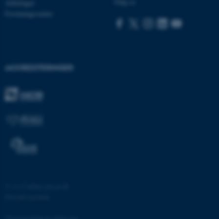
Følg os
Afdelinger
Forskningscentre
AKKREDITERINGER
ASP.NET_SessionId
Microsoft Corporation
.au.dk
JSESSIONID
Oracle Corporation
.au.dk
©
—
Cookies på au.dk
ARRAffinity
Microsoft Corporation
.mitstudie.au.dk
Privatlivspolitik
Tilgængelighedserklæring