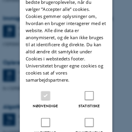
bedste brugeroplevelse, når du
vælger ”Accepter alle” cookies.
Cookies gemmer oplysninger om,
Immigration og den progressives dilemma
hvordan en bruger interagerer med et
Mandag
28.
september 2020,
kl. 14:00
28
website. Alle dine data er
Bartholins Allé 7, bygning 1341-315, 8000 Aarhus C
SEP.
anonymiseret, og de kan ikke bruges
CEPDISC seminar af Nils Holtug
til at identificere dig direkte. Du kan
altid ændre dit samtykke under
Cookies i webstedets footer.
Oplevet diskrimination
Universitetet bruger egne cookies og
Mandag
21.
september 2020,
kl. 14:00
cookies sat af vores
21
TBA, Aarhus
SEP.
samarbejdspartnere.
Et CEPDISC seminar af Ditte Marie Munch-Jurisic
Algoritmisk Diskrimination
NØDVENDIGE
STATISTISKE
Mandag
14.
september 2020,
kl. 14:00
14
TBA
SEP.