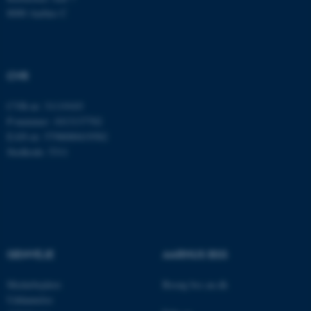
med at gøre hjemmesiden
8000 Aarhus C
brugbar ved at aktivere nogle
grundlæggende funktioner
som navigation mm.
Hjemmesiden kan ikke
CVR
fungerer uden disse cookies.
CVR-nr: 31119103
P-nummer: 1013137702
EAN-nr: 5798000419582
Navn
Udbyder / Domæne
Stedkode: 5311
be_typo_user
TYPO3 Association
.au.dk
fe_typo_user
Typo3 Association
.au.dk
GENVEJE
AARHUS BSS
Medarbejdere
Besøg bss.au.dk
Uddannelse