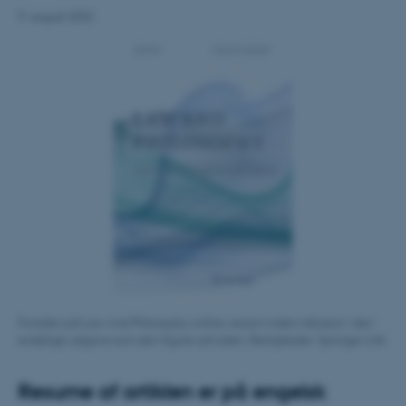
9. august 2022
Forsiden på Law And Philosophy online version inden inklusion i den
endelige udgave som den figurer på siden. Rettigheder: Springer Link
Resume af artiklen er på engelsk