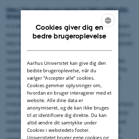
https://link.springer.com/article/10.1007/s10982-022-
09460-y
In a series of excellent, recent papers, Deborah Hellman
Cookies giver dig en
ENGLISH
expounds the intuitively appealing idea that we have a
bedre brugeroplevelse
duty not to compound injustice. Roughly, one compounds
DANISH
injustice when facts that obtain as a result of prior
injustice form part of one’s reason for imposing further
Aarhus Universitet kan give dig den
disadvantages on the victims of this prior injustice. This
bedste brugeroplevelse, når du
vælger ”Accepter alle” cookies.
article identifies several complexities and problems
Cookies gemmer oplysninger om,
motivating various amendments to Hellman’s
hvordan en bruger interagerer med et
formulation of the duty not to compound injustice.
website. Alle dine data er
Critically, it argues that the intuitions she and others have
anonymiseret, og de kan ikke bruges
sought to explain in terms of the duty not to compound
til at identificere dig direkte. Du kan
injustice are better explained by the duty not to cause
altid ændre dit samtykke under
Cookies i webstedets footer.
additional harm to people who are already unjustly
Universitetet bruger egne cookies og
worse off – perhaps in conjunction with a duty not to