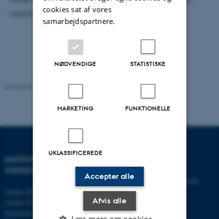
cookies sat af vores
implicate ourselves in injustice.
samarbejdspartnere.
NØDVENDIGE
STATISTISKE
Revideret 03.07.2026
-
CEPDISC
MARKETING
FUNKTIONELLE
UKLASSIFICEREDE
INSTITUT FOR
KONTAKT
STATSKUNDSKAB
Accepter alle
E-mail:
statskundskab@au.dk
Aarhus BSS
Tlf: 8715 0000
Afvis alle
Aarhus Universitet
Fax: 8613 9839
Bartholins Allé 7
Læs mere om cookies