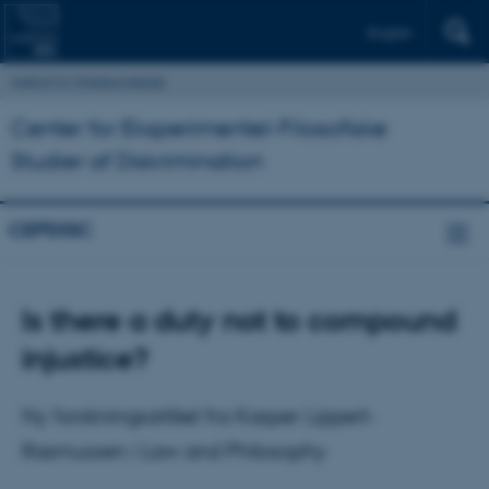
English
Institut for Statskundskab
Center for Eksperimentel-Filosofiske
Studier af Diskrimination
CEPDISC
Is there a duty not to compound
injustice?
Ny forskningsartikel fra Kasper Lippert-
Rasmussen i Law and Philosophy