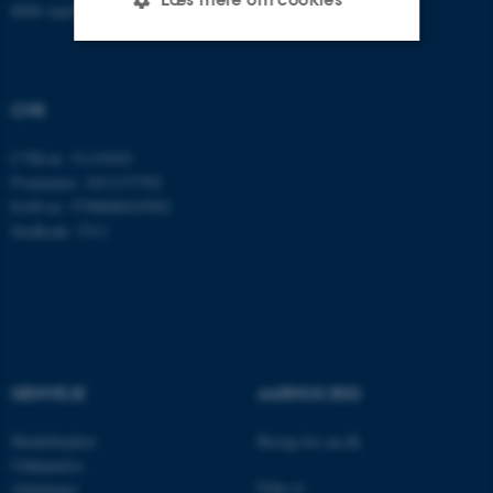
8000 Aarhus C
Nødvendige
Statistiske
Marketing
CVR
Funktionelle
Uklassificerede
CVR-nr: 31119103
P-nummer: 1013137702
EAN-nr: 5798000419582
Nødvendige cookies hjælper
Stedkode: 5311
med at gøre hjemmesiden
brugbar ved at aktivere nogle
grundlæggende funktioner
som navigation mm.
Hjemmesiden kan ikke
fungerer uden disse cookies.
GENVEJE
AARHUS BSS
Medarbejdere
Besøg bss.au.dk
Uddannelse
Navn
Udbyder / Domæne
Følg os
Afdelinger