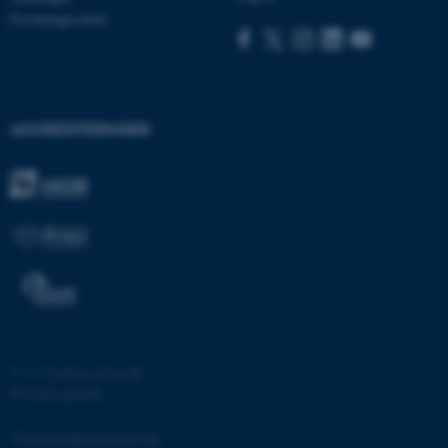
be_typo_user
TYPO3 Association
Forskningscentre
.au.dk
fe_typo_user
Typo3 Association
.au.dk
AKKREDITERINGER
©
—
Cookies på au.dk
ASP.NET_SessionId
Microsoft Corporation
Privatlivspolitik
.au.dk
Tilgængelighedserklæring