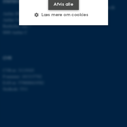
STATSKUNDSKAB
Afvis alle
E-mail:
statskundskab@au.dk
Aarhus BSS
Tlf: 8715 0000
Læs mere om cookies
Aarhus Universitet
Fax: 8613 9839
Bartholins Allé 7
8000 Aarhus C
Nødvendige
Statistiske
Marketing
Funktionelle
Uklassificerede
CVR
CVR-nr: 31119103
Nødvendige cookies hjælper
P-nummer: 1013137702
med at gøre hjemmesiden
EAN-nr: 5798000419582
brugbar ved at aktivere nogle
Stedkode: 5311
grundlæggende funktioner
som navigation mm.
Hjemmesiden kan ikke
fungerer uden disse cookies.