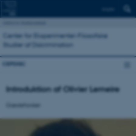
English
Institut for Statskundskab
Center for Eksperimentel-Filosofiske
Studier af Diskrimination
CEPDISC
Introduktion af Olivier Lemeire
Gæsteforsker