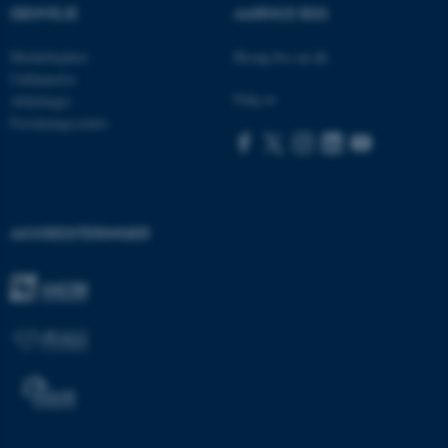
GENVEJE
AARHUS BSS
Navn
Udbyder / Domæne
Medarbejdere
Besøg bss.au.dk
be_typo_user
TYPO3 Association
.au.dk
Uddannelse
Følg os
Afdelinger
Forskningscentre
fe_typo_user
Typo3 Association
.au.dk
AKKREDITERINGER
ASP.NET_SessionId
Microsoft Corporation