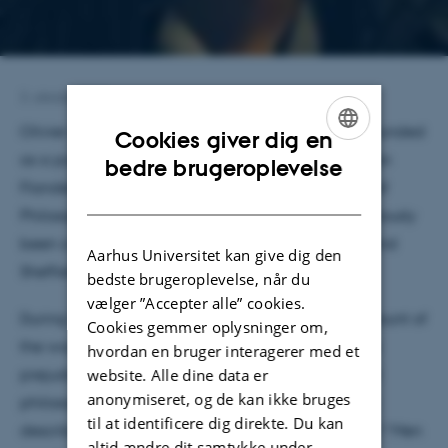
3. oktober 2021
Olivier is a philosopher of science and language, funded
Cookies giver dig en
as a postdoctoral fellow of the Research Foundation
ENGLISH
bedre brugeroplevelse
Flanders (FWO). He currently work at the Institute of
DANISH
Philosophy of KU Leuven in Belgium, and has previously
been a visiting fellow at both Harvard University and
Aarhus Universitet kan give dig den
Sheffield University.
bedste brugeroplevelse, når du
vælger ”Accepter alle” cookies.
During his visit, he will focus on developing an account of
Cookies gemmer oplysninger om,
the way in which generic language may facilitate
hvordan en bruger interagerer med et
website. Alle dine data er
prejudice and discrimination. According to several
anonymiseret, og de kan ikke bruges
philosophers, the use of
generic
generalizations to
til at identificere dig direkte. Du kan
describe social groups (e.g., “Muslims are terrorists”/“Men
altid ændre dit samtykke under