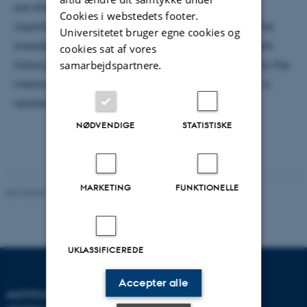
are strong”) is closely intertwined with a variety of
Cookies i webstedets footer.
cognitive biases with harmful consequences (e.g., the
Universitetet bruger egne cookies og
overestimation of dangerous properties/ the is-ought
cookies sat af vores
samarbejdspartnere.
fallacy). The question remains, however, how exactly the
meaning of generic sentences about social groups is
related to this biased reasoning.
NØDVENDIGE
STATISTISKE
MARKETING
FUNKTIONELLE
Revideret 03.07.2026
-
CEPDISC
UKLASSIFICEREDE
Accepter alle
INSTITUT FOR
KONTAKT