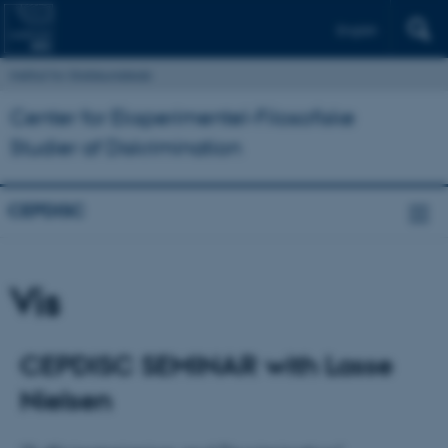
English
Institut for Statskundskab
Center for Eksperimentel-Filosofiske
Studier af Diskrimination
CEPDISC
Vis
CEPDISC SEMINAR with Lasse
Nielsen