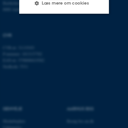
Bartholins Allé 7
Læs mere om cookies
8000 Aarhus C
Nødvendige
Statistiske
Marketing
CVR
Funktionelle
Uklassificerede
CVR-nr: 31119103
P-nummer: 1013137702
Nødvendige cookies hjælper
EAN-nr: 5798000419582
med at gøre hjemmesiden
Stedkode: 5311
brugbar ved at aktivere nogle
grundlæggende funktioner
som navigation mm.
Hjemmesiden kan ikke
fungerer uden disse cookies.
GENVEJE
AARHUS BSS
Medarbejdere
Besøg bss.au.dk
Navn
Udbyder / Domæne
Uddannelse