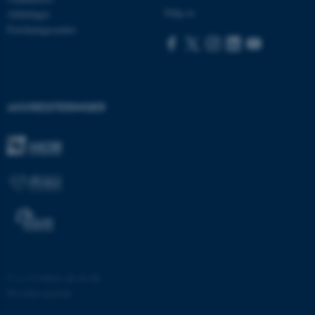
Følg os
be_typo_user
Afdelinger
TYPO3 Association
.au.dk
Forskningscentre
fe_typo_user
Typo3 Association
.au.dk
AKKREDITERINGER
©
—
Cookies på au.dk
ASP.NET_SessionId
Microsoft Corporation
.au.dk
Privatlivspolitik