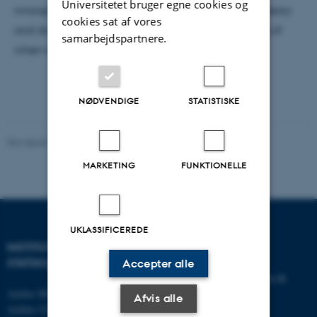
Universitetet bruger egne cookies og
wrongful discrimination. This paper unpacks this theory
cookies sat af vores
and discusses its contribution to our understanding of
samarbejdspartnere.
when discrimination is unjust.
NØDVENDIGE
STATISTISKE
Revideret 01.06.2026
-
CEPDISC
MARKETING
FUNKTIONELLE
UKLASSIFICEREDE
INSTITUT FOR
KONTAKT
STATSKUNDSKAB
Accepter alle
E-mail:
statskundskab@au.dk
Aarhus BSS
Tlf: 8715 0000
Afvis alle
Aarhus Universitet
Fax: 8613 9839