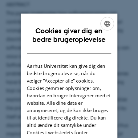
ABSTRACT
This paper investigates how sufficientarianism can
contribute to our understand of and theorizing about
Cookies giver dig en
wrongful discrimination. Traditionally, cases involving
ENGLISH
bedre brugeroplevelse
discrimination have posed a problem for
DANISH
sufficientarianism, because discrimination arguably can
occur at all (even very high) levels of welfare.
Sufficientarians have dealt with the discrimination
Aarhus Universitet kan give dig den
bedste brugeroplevelse, når du
problem in different ways. Some sufficientarian theories
vælger ”Accepter alle” cookies.
have followed an externalization strategy by arguing
Cookies gemmer oplysninger om,
that moral considerations beyond sufficiency itself
hvordan en bruger interagerer med et
explains why discrimination is unjust. Others internalize
website. Alle dine data er
the problem and argues that sufficientarianism can by
anonymiseret, og de kan ikke bruges
itself explain (at least in part) when and why
til at identificere dig direkte. Du kan
altid ændre dit samtykke under
discrimination is unjust. The internalization strategy thus
Cookies i webstedets footer.
implicitly holds promise for a sufficientarian theory of