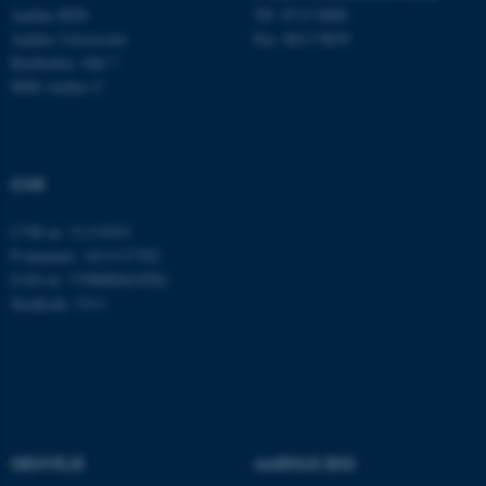
Aarhus BSS
Tlf: 8715 0000
Aarhus Universitet
Fax: 8613 9839
Bartholins Allé 7
8000 Aarhus C
CVR
ASP.NET_SessionId
Microsoft Corporation
CVR-nr: 31119103
.au.dk
P-nummer: 1013137702
EAN-nr: 5798000419582
Stedkode: 5311
JSESSIONID
Oracle Corporation
.au.dk
ARRAffinity
Microsoft Corporation
.mitstudie.au.dk
GENVEJE
AARHUS BSS