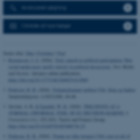
Avanceret søgning
Omtale af nye bøger
Sortér efter:
Dato
|
Forfatter
|
Titel
Rasmussen, J. S.
(2026).
Toxic speech as political participation: How
social media users justify toxicity in political discussions
.
New Media
and Society
. Advance online publication.
https://doi.org/10.1177/14614448251412860
Pedersen, R. B.
(2026).
Trekantsdramaet mellem USA, Kina og Indien
.
Samfundsfagsnyt
,
4.2025
(240), 44-48.
Servent, A. R.
& Egendal, W. K.
(2026).
TRILOGUES AS A
(FORMAL) INFORMAL TOOL OF EU DECISION-MAKING
. I
Coresource 4
(s. 252-263). Taylor and Francis Group.
https://doi.org/10.4324/9781003488736-23
Pedersen, R. B.
(2026).
Trump ser ikke længere USA som en del af