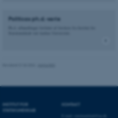
Nødvendige cookies hjælper
med at gøre hjemmesiden
brugbar ved at aktivere nogle
Politicas ph.d.-serie
grundlæggende funktioner
som navigation mm.
Ph.d.-afhandlinger forfattet af forskere fra Institut for
Statskundskab ved Aarhus Universitet.
Hjemmesiden kan ikke
fungerer uden disse cookies.
Navn
Udbyder / Domæne
Revideret 01.06.2026
-
Aarhus BSS
be_typo_user
TYPO3 Association
.au.dk
fe_typo_user
Typo3 Association
.au.dk
INSTITUT FOR
KONTAKT
STATSKUNDSKAB
E-mail:
statskundskab@au.dk