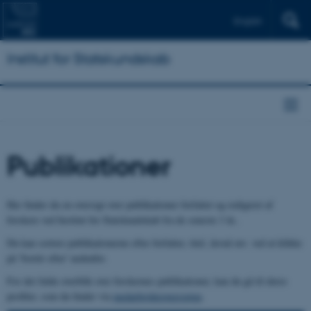
English
Institut for Statskundskab
Publikationer
Her finder du en oversigt over publikationer forfattet og redigeret af
forskere ved Institut for Statskundskab fra de seneste 3 år..
Du kan sortere publikationerne efter forfatter, titel, årstal mv. ved at klikke
på 'Sortér efter' nedenfor.
For det fulde overblik over forskernes publikationer, kan du gå til deres
profiler, som du finder via
medarbejderoversigten
.