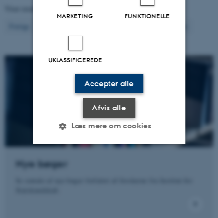
Viser resultater
181 til 200
ud af
1297
MARKETING
FUNKTIONELLE
10
Forrige
6
7
8
9
11
12
13
14
15
Næste
UKLASSIFICEREDE
Accepter alle
Afvis alle
Læs mere om cookies
Nye bøger
Nødvendige
Statistiske
Marketing
Se omtale af nye bøger forfattet af forskerne fra Institut for
Funktionelle
Uklassificerede
Statskundskab.