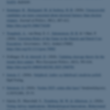
NATO
.
RÆSON
.
Senninger, R.
, Bækgaard, M.
& Seeberg, H. B.
(2026).
Unsuccessful
candidates are more concerned about electoral fairness than election
winners
.
Journal of Politics
,
88
(1), 407-412.
https://doi.org/10.1086/734240
Trangbæk, A.
, van Dorp, E.-J.
, Salomonsen, H. H.
& 't Hart, P.
(2026).
Unwritten Rules of the Game in the Danish and Dutch Core
Executives
.
Governance
,
39
(1), Artikel e70082.
https://doi.org/10.1111/gove.70082
Zollinger, D.
& Attewell, D.
(2026).
Updating cleavage theory for the
twenty-first century
.
West European Politics
,
49
(3), 591-616.
https://doi.org/10.1080/01402382.2025.2560781
Jensen, C.
(2026).
Valgflæsk: Løfter og løftebrud i moderne politik
.
Djøf Forlag.
Sørensen, G.
(2026).
Verden 2025: orden eller kaos?
Samfundsfagsnyt
,
4.2025
(240), 25-33.
Garzia, D., Marschall, S.
, Tromborg, M. W.
& Albertsen, A.
(2026).
Voting Advice Applications: Methodological Innovations, Behavioural