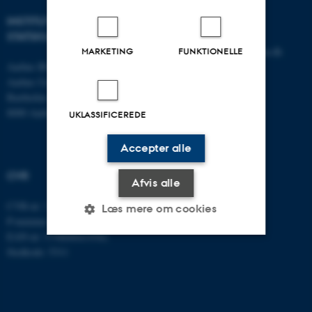
INSTITUT FOR
KONTAKT
STATSKUNDSKAB
E-mail:
statskundskab@au.dk
MARKETING
FUNKTIONELLE
Aarhus BSS
Tlf: 8715 0000
Aarhus Universitet
Fax: 8613 9839
Bartholins Allé 7
8000 Aarhus C
UKLASSIFICEREDE
Accepter alle
CVR
Afvis alle
CVR-nr: 31119103
Læs mere om cookies
P-nummer: 1013137702
EAN-nr: 5798000419582
Stedkode: 5311
Nødvendige
Statistiske
Marketing
Funktionelle
Uklassificerede