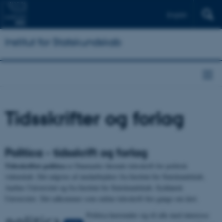
English
Institut for Statskundskab
Tidsskrifter og forlag
Politica - tidsskrift og forlag
Tidsskriftet politica
er Danmarks førende tidsskrift for politisk
videnskab. Det udgives af medarbejdere fra Institut for Statskundskab,
Aarhus Universitet og fra Institut for Statskundskab, Syddansk
Universitet. Det udkommer som online tidsskrift fire gange om året.
Politica henvender sig til alle med interesse