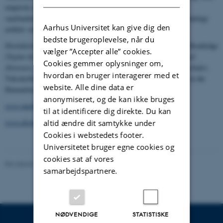
empirisk orienterede artikler bør fokusere særligt på deres
samfundsteoretiske implikationer.
Distinktion
udgiver såvel almindelige
Aarhus Universitet kan give dig den
artikler som reviewartikler.
bedste brugeroplevelse, når du
Distinktion
udkommer i april, august og december og udgives af Routledge
vælger ”Accepter alle” cookies.
(Taylor & Francis). Artikler i
Distinktion
indekseres i
Sociological
Cookies gemmer oplysninger om,
Abstracts
,
Worldwide Political Science Abstracts
og EBSCO
SocIndex
.
hvordan en bruger interagerer med et
Tidsskriftet udgives med støtte fra Nordic Board for Periodicals in the
website. Alle dine data er
Humanities and the Social Sciences (NOP-HS).
anonymiseret, og de kan ikke bruges
www.tandf.co.uk/journals/rdis
til at identificere dig direkte. Du kan
www.distinktion.dk
altid ændre dit samtykke under
Cookies i webstedets footer.
Universitetet bruger egne cookies og
cookies sat af vores
Revideret 01.06.2026
-
Aarhus BSS
samarbejdspartnere.
NØDVENDIGE
STATISTISKE