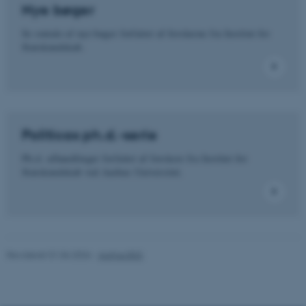
Nye bøger
Se omtale af nye bøger forfattet af forskerne fra Institut for
Statskundskab.
Nødvendige cookies hjælper
med at gøre hjemmesiden
brugbar ved at aktivere nogle
grundlæggende funktioner
som navigation mm.
Hjemmesiden kan ikke
Politicas ph.d.-serie
fungerer uden disse cookies.
Ph.d.-afhandlinger forfattet af forskere fra Institut for
Statskundskab ved Aarhus Universitet.
Navn
Udbyder / Domæne
be_typo_user
TYPO3 Association
.au.dk
Revideret 01.06.2026
-
Aarhus BSS
fe_typo_user
Typo3 Association
.au.dk