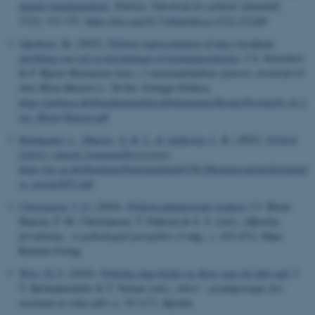
danske lokaldemokrati
.
Politica. Tidsskrift for politisk videnskab
,
57
(2), 131-151.
https://doi.org/10.7146/politica.v57i2.153269
Jakobsen, M.
(2023).
Politisk repræsentation af køn i byrådene:
udvikling over tid og betydningen af kommunestørrelse
. I S. Serritzlew
& P. Bjerre Mortensen (red.),
I statskundskabens tjeneste: festskrift til
Jens Blom-Hansen
(s. 58-66). Forlaget Politica.
https://politica.dk/fileadmin/politica/Dokumenter/Books/Festskrift_til_J
ens_Blom-Hansen.pdf
Bundgaard, L.
, Hansen, A.-K. L.
& Andersen, L. B.
(2023).
Politisk
ledelse i danske kommunalbestyrelser
.
https://ps.au.dk/fileadmin/Statskundskab/CPL/Hjemmeside/politiskledel
se_niveau2023.pdf
Christensen, J. G.
(2024).
Politisk-administrativ kontrol
. I J. Blom-
Hansen, P. M. Christiansen, T. Pallesen & S. S. (red.),
Offentlig
forvaltning : et politologisk perspektiv
(3 udg., s. 433-471). Hans
Reitzels Forlag.
West, H. F.
(2024).
Politiska dagsskráin og abort sum eitt ikki-mál
. I
T. Hermannsdóttir & T. Nolsøe (red.),
Abort : grundgevingar fyri
rættinum at velja sjálv
(s. 93-117). Sprotin.