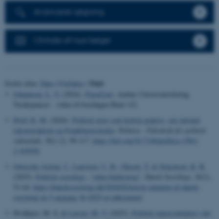
Avanceret søgning
Omtale af nye bøger
Titel
Sortér efter:
Dato
|
Forfatter
|
Johannsen, L. V.
(2024).
Populisme
. Aarhus Universitetsforlag.
Tænkepauser - viden til hverdagen Bind 122
Hvid, R. M.
(2026).
Politisk teori som kritisk praksis: om rationel
rekonstruktion og Frankfurterskolen
.
Politica - Tidsskrift for politisk
videnskab
,
58
(1-2), 99-117.
https://doi.org/10.7146/politica.v58i1-
2.165058
Gøtzsche-Astrup, J.
, Laustsen, C. B.
, Olesen, T.
& Simonsen, K. B.
(2025).
Politisk sociologi - "uden bindestreg"
.
Dansk Sociologi
,
36
(3),
51-64.
https://dansksociologi.dk/2026/02/nyeste-nummer-af-dansk-
sociologi-nr-3-aargang-36-2025-er-udkommet/
Hvidkjær, M. S.
& Larsen, M. V.
(2025).
Politisk repræsentation i det