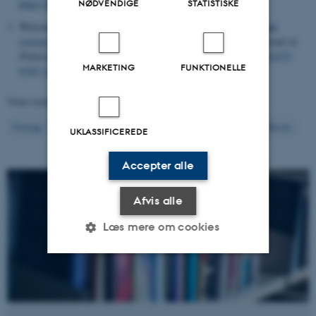
https://doi.org/10.1080/13572334.2024.2335716
NØDVENDIGE
STATISTISKE
Weisstanner, D.
& Jensen, C.
(2024).
Political mobilisation and
socioeconomic inequality in policy congruence
.
European Journal of
Political Research
,
63
(4), 1540-1556.
https://doi.org/10.1111/1475-
MARKETING
FUNKTIONELLE
6765.12661
Viser resultater
421 til 440
ud af
1298
22
Forrige
18
19
20
21
23
24
25
26
27
Næste
UKLASSIFICEREDE
Accepter alle
Afvis alle
Læs mere om cookies
Nødvendige
Statistiske
Marketing
Funktionelle
Uklassificerede