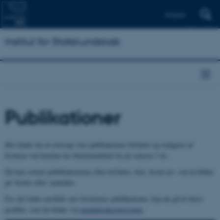
English
Institut for Statskundskab
Publikationer
Her finder du en oversigt over publikationer forfattet og redigeret af
forskere ved Institut for Statskundskab fra de seneste 3 år..
Du kan sortere publikationerne efter forfatter, titel, årstal mv. ved at klikke
på 'Sortér efter' nedenfor.
For det fulde overblik over forskernes publikationer, kan du gå til deres
profiler, som du finder via
medarbejderoversigten
.