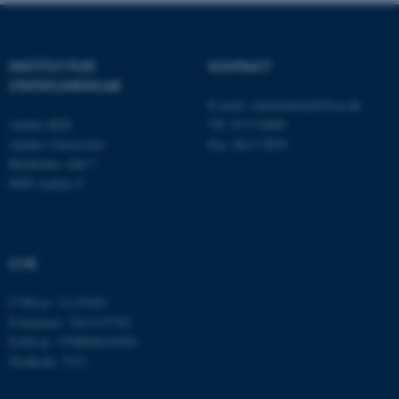
INSTITUT FOR
KONTAKT
STATSKUNDSKAB
E-mail:
statskundskab@au.dk
Aarhus BSS
Tlf: 8715 0000
Aarhus Universitet
Fax: 8613 9839
Bartholins Allé 7
8000 Aarhus C
ASP.NET_SessionId
Microsoft Corporation
.au.dk
CVR
CVR-nr: 31119103
P-nummer: 1013137702
JSESSIONID
Oracle Corporation
EAN-nr: 5798000419582
.au.dk
Stedkode: 5311