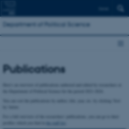
Dansk
Department of Political Science
Publications
Here's an overview of publications authored and edited by researchers at
the Department of Political Science for the period 2021-2024.
You can sort the publications by author, title, year, etc. by clicking 'Sort
by' below.
For a full overview of the researchers' publications, you can go to their
profiles which you find in
the staff list
.