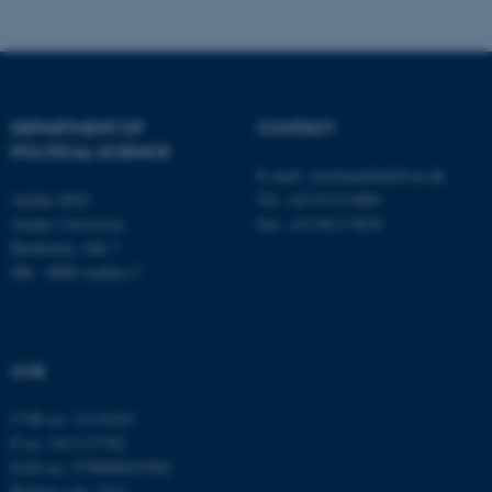
fe_typo_user
Typo3 Association
.au.dk
DEPARTMENT OF
CONTACT
POLITICAL SCIENCE
E-mail:
statskundskab@au.dk
Aarhus BSS
Tel: +45 8715 0000
Aarhus University
Fax: +45 8613 9839
Bartholins Allé 7
DK - 8000 Aarhus C
CVR
CVR no: 31119103
P no: 1013137702
EAN no: 5798000419582
Budget code: 5311