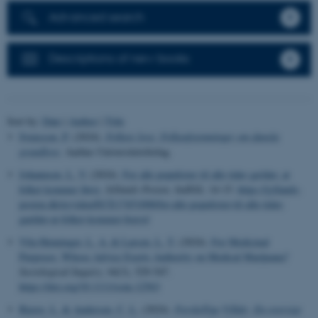
Advanced search
Descriptions of new books
Sort by:
Date
|
Author
|
Title
Svensson, P.
(2024).
Folkets love: Folkeafstemninger om danske
grundlove
. Aarhus Universitetsforlag.
Johannsen, L. V.
(2024).
For alle populister til alle tider gælder, at
folket kommer først.
Jyllands-Posten, Indblik
, 14-15.
https://jyllands-
posten.dk/nyviden/ECE17451008/for-alle-populister-til-alle-tider-
gaelder-at-folket-kommer-foerst/
Vila-Henninger, L. A.
& Larsen, L. T.
(2024).
For Medicinal
Purposes: Whose Advice Exerts Authority on Medical Marijuana?
Sociological Inquiry
,
94
(3), 529-547.
https://doi.org/10.1111/soin.12563
Bjerre, L.
& Andersen, C. L.
(2024).
Forskellige Vilkår: En oversigt