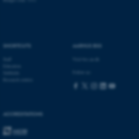
ASP.NET_SessionId
Microsoft Corporation
SHORTCUTS
AARHUS BSS
.au.dk
Staff
Visit bss.au.dk
Education
Follow us:
Subfields
Research centres
JSESSIONID
Oracle Corporation
.au.dk
ACCREDITATIONS