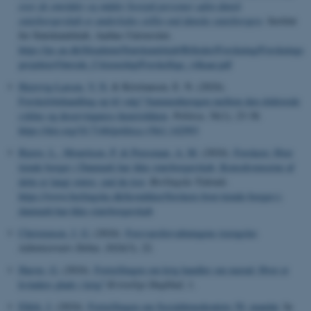
over de områder og måder hvorpå personer uden dansk
statsborgerskab er anderledes stillet end danske statsborgere
. Institut
for Statskundskab, Aarhus Universitet.
https://ps.au.dk/fileadmin/Statskundskab/Billeder/Forskning/Forsknings
projekter/Outside_Citizenship/Forskellige_vilkaar.pdf
Hejstvig-Larsen, V. N.
& Kristiansen, E. N. (2024).
Forskelsbehandling op til valg? Sammenhængen mellem den elektorale
cyklus og deservingness-heuristikken
.
Politica
,
56
(1), 23-38.
https://doi.org/10.7146/politica.v56i1.142993
Bjerre, L.
, Mouritsen, P.
& Peresman, A. M.
(2024).
Forskere: Hver
tiende borger i Danmark har ikke statsborgerskab. Konsekvenserne af
dette er langt større, end du tror
.
Berlingske Tidende
.
https://www.berlingske.dk/kronikker/forskere-hver-tiende-borger-i-
danmark-har-ikke-statsborgerskab
Christensen, J. G.
(2024).
Forsvarsforvaltningens trængsler
.
Administrativ Debat
,
2024
(3), 22.
Harste, G.
(2024).
Fortællingen om krig handler om mænd: Hvor er
kvinders plads i krig?
Kristeligt Dagblad
, 1.
Elklit, J.
(2024).
Fortællingen om Socialdemokratiets 50. mandat
. In