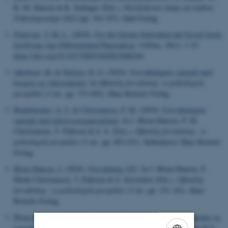
K. M. Hansen & R. Stubager (Eds.),
Partiledernes kamp om midten:
Folketingsvalget 2022
(pp. 541-557). Djøf Forlag.
Pedersen, V. M. L.
(2024).
For the Greater Individual and Social Good:
Justifying Age-Differentiated Paternalism
.
Utilitas
,
36
(1), 1-15.
https://doi.org/10.1017/S0953820823000249
Jakobsen, M.
& Nielsen, H. O.
(2024).
Forvaltningens samspil med
borgere og virksomheder
. In
Offentlig forvaltning: et politologisk
perspektiv
(3 ed., pp. 373-402). Hans Reitzels Forlag.
Binderkrantz, A. S.
& Christiansen, P. M.
(2024).
Forvaltningens
samspil med interesseorganisationer
. In J. Blom-Hansen, P. M.
Christiansen, T. Pallesen & S. S. (Eds.),
Offentlig forvaltning : et
politologisk perspektiv
(3 ed., pp. 403-431). København: Hans Reitzels
Forlag.
Blom-Hansen, J.
(2024).
Forvaltning i EU
. In J. Blom-Hansen, P.
Munk Christiansen, T. Pallesen & S. Serritzlew (Eds.),
Offentlig
forvaltning : et politologisk perspektiv
(3 ed., pp. 151-181). Hans
Reitzels Forlag.
Blom-Hansen, J.
& Bækgaard, M.
(2024).
Forvaltning i kommuner og
regioner
. In J. Blom-Hansen, P. Munk Christiansen, T. Pallesen & S.