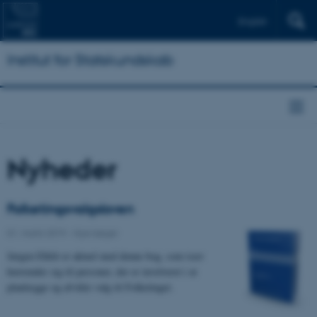
English
Institut for Statskundskab
Nyheder
Folketingsvalgsloven
01. marts 2019
-
Nye bøger
Jørgen Elklit er aktuel med denne bog, som især
henvender sig til personer, der er involveret i at
planlægge og afvikle valg til Folketinget.