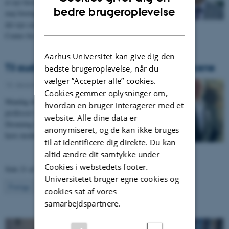
et nyt forskningscenter for offentlig ledelse. Den 23.
ENGLISH
bedre brugeroplevelse
maj foretager Kronprinsen selv den officielle åbning af
det nye center, der får navnet ”Crown Prince Frederik
DANISH
Center for Public Leadership”.
Aarhus Universitet kan give dig den
Til audiens hos dronningen – behind the scene
bedste brugeroplevelse, når du
vælger ”Accepter alle” cookies.
15. december 2016
-
Navne
Cookies gemmer oplysninger om,
Mandag den 12/12 – klædt i sit fineste puds – mødte
hvordan en bruger interagerer med et
professor Gert Tinggaard Svendsen op til audiens hos
website. Alle dine data er
Dronning Margrethe for at takke for den store ære at
anonymiseret, og de kan ikke bruges
have modtaget Ridderordenen af Dannebrog.
til at identificere dig direkte. Du kan
altid ændre dit samtykke under
Cookies i webstedets footer.
Side 21 af 21
Universitetet bruger egne cookies og
21
Forrige
1
…
19
20
cookies sat af vores
samarbejdspartnere.