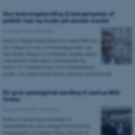
Stor forskningsbevilling til bekæmpelse af
politisk had og trusler på sociale medier
01. februar 2019
-
Bevillinger
Professor Michael Bang Petersen fra Aarhus BSS skal
stå i spidsen for et nyt, stort forskningsprojekt, som
skal udvikle strategier til at bekæmpe fjendtlig adfærd
i den politiske SoMe-debat. Carlsbergfondet har
doneret 15,7 millioner kroner til det tværdisciplinære
projekt, som samler førende forskere nationalt og internationalt.
EU giver prestigefuld bevilling til Aarhus BSS-
forsker
28. november 2018
-
Bevillinger
Professor Carsten Jensen fra Institut for
Statskundskab har netop modtaget Det Europæiske
Forskningsråds Consolidator Grant, som gives til