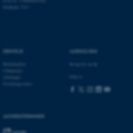
EAN-nr: 5798000419582
fe_typo_user
Typo3 Association
Stedkode: 5311
.au.dk
GENVEJE
AARHUS BSS
Medarbejdere
Besøg bss.au.dk
Uddannelse
Følg os
Afdelinger
Forskningscentre
ASP.NET_SessionId
Microsoft Corporation
.au.dk
AKKREDITERINGER
JSESSIONID
Oracle Corporation
.au.dk