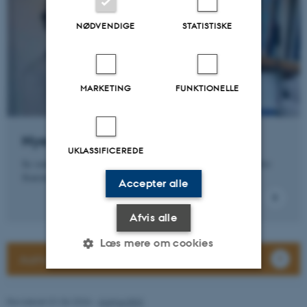
NØDVENDIGE
STATISTISKE
MARKETING
FUNKTIONELLE
Nye bøger
UKLASSIFICEREDE
Se omtale af nye bøger forfattet af forskerne fra Institut for
Statskundskab.
Accepter alle
Afvis alle
Læs mere om cookies
Aarhus BSS Nyheder
Nødvendige
Statistiske
Marketing
Revideret 01.06.2026
-
Aarhus BSS