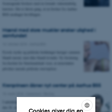
fremragende forskere med en lovende videnskabelig
karriere. Det er første gang, at en forsker fra Aarhus
BSS modtager bevillingen.
Mænd med store muskler ønsker ulighed i
samfundet
10. oktober 2018
-
Aarhus BSS
Fysisk styrke og politiske holdninger hænger sammen
blandt mænd, men ikke blandt kvinder. Ny forskning
fra Institut for Statskundskab viser, at urinstinkter
påvirker mænds politiske overvejelser.
Kronprinsen åbner nyt center på Aarhus BSS
15. marts 2018
-
Ceremoni / åbning
I anledning af H.K.H Kronprinsens 50-års fødselsdag
den 26. maj åbner Aarhus BSS ved Aarhus Universitet
Cookies giver dig en