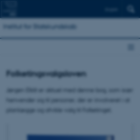
English
Institut for Statskundskab
Folketingsvalgsloven
Jørgen Elklit er aktuel med denne bog, som især
henvender sig til personer, der er involveret i at
planlægge og afvikle valg til Folketinget.