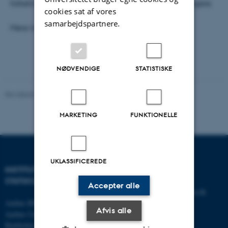
folketingsvalg eller en folkeafstemning er, til at fungere.
cookies sat af vores
samarbejdspartnere.
Mere info på
forlagets hjemmeside.
NØDVENDIGE
STATISTISKE
Revideret 01.06.2026
-
Aarhus BSS
MARKETING
FUNKTIONELLE
UKLASSIFICEREDE
INSTITUT FOR
KONTAKT
STATSKUNDSKAB
Accepter alle
E-mail:
statskundskab@au.dk
Aarhus BSS
Tlf: 8715 0000
Afvis alle
Aarhus Universitet
Fax: 8613 9839
Bartholins Allé 7