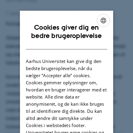
1. marts 2019
af
Mia Ulvgraven Nielsen
Forlaget skriver:
Cookies giver dig en
ENGLISH
bedre brugeroplevelse
Folketingsvalgloven med kommentarer
er en praktisk
DANISH
betonet håndbog og et godt udgangspunkt for at holde
sig orienteret om det retslige grundlag for afviklingen af
Aarhus Universitet kan give dig den
folketingsvalg og folkeafstemninger.
bedste brugeroplevelse, når du
vælger ”Accepter alle” cookies.
Kommentaren er sigtet mod en målgruppe, der blandt
Cookies gemmer oplysninger om,
andet består af medlemmer af valgbestyrelser,
hvordan en bruger interagerer med et
valgstyrere og tilforordnede vælgere og de mange
website. Alle dine data er
ansatte i de kommunale forvaltninger, som sammen
anonymiseret, og de kan ikke bruges
med dedikerede medarbejdere i Økonomi- og
til at identificere dig direkte. Du kan
altid ændre dit samtykke under
Indenrigsministeriet får det store maskineri, som
Cookies i webstedets footer.
forberedelsen, gennemførelsen og opgørelsen af et
Universitetet bruger egne cookies og