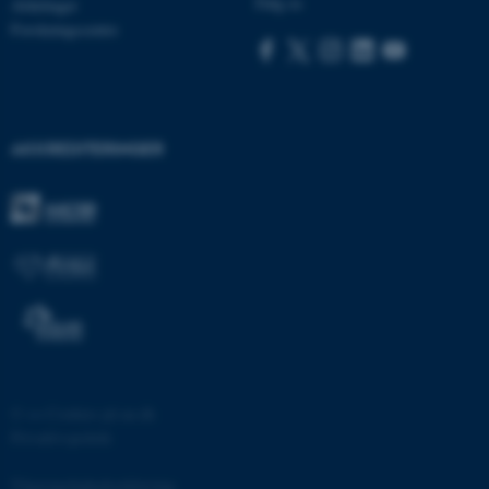
Følg os
Afdelinger
be_typo_user
TYPO3 Association
Forskningscentre
.au.dk
fe_typo_user
Typo3 Association
.au.dk
AKKREDITERINGER
©
—
Cookies på au.dk
ASP.NET_SessionId
Microsoft Corporation
Privatlivspolitik
.au.dk
Tilgængelighedserklæring