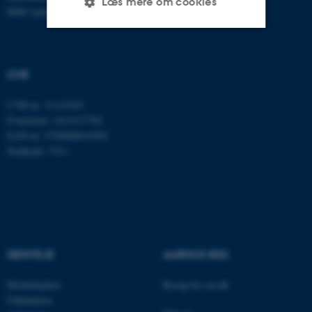
Læs mere om cookies
8000 Aarhus C
Nødvendige
Statistiske
Marketing
CVR
Funktionelle
Uklassificerede
CVR-nr: 31119103
P-nummer: 1013137702
EAN-nr: 5798000419582
Nødvendige cookies hjælper
Stedkode: 5311
med at gøre hjemmesiden
brugbar ved at aktivere nogle
grundlæggende funktioner
som navigation mm.
Hjemmesiden kan ikke
fungerer uden disse cookies.
GENVEJE
AARHUS BSS
Medarbejdere
Besøg bss.au.dk
Uddannelse
Navn
Udbyder / Domæne