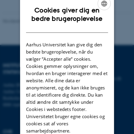
Cookies giver dig en
ENGLISH
bedre brugeroplevelse
Revideret 01.06.2026
-
Aarhus BSS
DANISH
Aarhus Universitet kan give dig den
bedste brugeroplevelse, når du
vælger ”Accepter alle” cookies.
INSTITUT FOR
KONTAKT
Cookies gemmer oplysninger om,
STATSKUNDSKAB
hvordan en bruger interagerer med et
E-mail:
statskundskab@au.dk
website. Alle dine data er
Aarhus BSS
Tlf: 8715 0000
anonymiseret, og de kan ikke bruges
Aarhus Universitet
Fax: 8613 9839
til at identificere dig direkte. Du kan
Bartholins Allé 7
altid ændre dit samtykke under
8000 Aarhus C
Cookies i webstedets footer.
Universitetet bruger egne cookies og
cookies sat af vores
samarbejdspartnere.
CVR