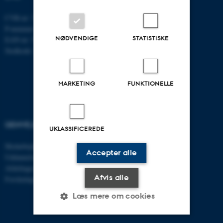
CVR-nr: 31119103
P-nummer: 1013137702
NØDVENDIGE
STATISTISKE
EAN-nr: 5798000419582
Stedkode: 5311
MARKETING
FUNKTIONELLE
GENVEJE
AARHUS BSS
UKLASSIFICEREDE
Medarbejdere
Besøg bss.au.dk
Accepter alle
Uddannelse
Følg os
Afdelinger
Afvis alle
Forskningscentre
Læs mere om cookies