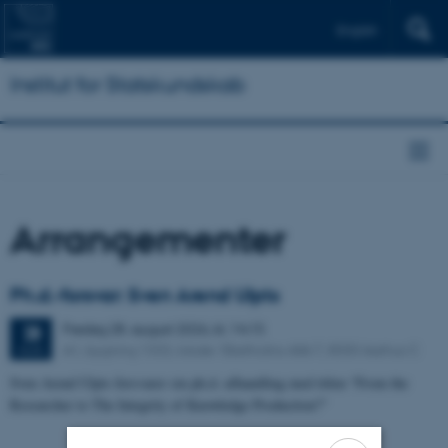
English
Institut for Statskundskab
Arrangementer
Ph.d.-forsvar: Sven Arend Ulpts
Fredag
28.
august 2026,
kl. 14:15
28
A1, bygning 1333, lokale 1Bartholins Allé 7, 8000 Aarhus C
AUG.
Sven Arend Ulpts forsvarer sin ph.d.-afhandling med titlen “From the
Researcher to The Integrity of Knowledge Production?”