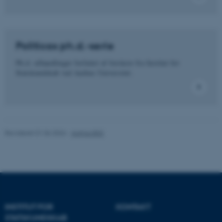
Nødvendige cookies hjælper
med at gøre hjemmesiden
brugbar ved at aktivere nogle
grundlæggende funktioner
Politicas ph.d.-serie
som navigation mm.
Ph.d.-afhandlinger forfattet af forskere fra Institut for
Hjemmesiden kan ikke
Statskundskab ved Aarhus Universitet.
fungerer uden disse cookies.
Navn
Udbyder / Domæne
Revideret 01.06.2026
-
Aarhus BSS
be_typo_user
TYPO3 Association
.au.dk
fe_typo_user
Typo3 Association
.au.dk
INSTITUT FOR
KONTAKT
STATSKUNDSKAB