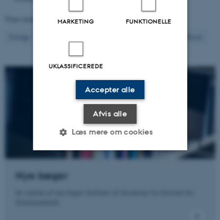
Viser resultater
761 til 780
ud af
1298
MARKETING
FUNKTIONELLE
39
Forrige
35
36
37
38
40
41
42
43
44
Næste
UKLASSIFICEREDE
Accepter alle
Afvis alle
Læs mere om cookies
Nødvendige
Statistiske
Marketing
Nye bøger
Funktionelle
Uklassificerede
Se omtale af nye bøger forfattet af forskerne fra Institut for
Statskundskab.