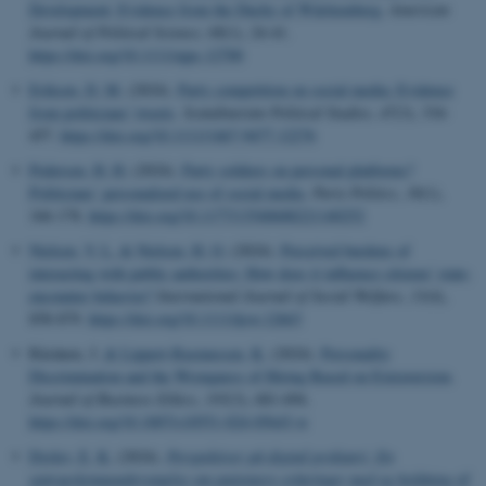
Development: Evidence from the Duchy of Württemberg
.
American
Journal of Political Science
,
68
(1), 24-41.
https://doi.org/10.1111/ajps.12700
Eriksen, D. M.
(2024).
Party competition on social media: Evidence
from politicians' tweets
.
Scandinavian Political Studies
,
47
(3), 334-
457.
https://doi.org/10.1111/1467-9477.12276
Pedersen, H. H.
(2024).
Party soldiers on personal platforms?
Politicians’ personalized use of social media
.
Party Politics
,
30
(1),
166-178.
https://doi.org/10.1177/13540688221140252
Nielsen, V. L.
& Nielsen, H. O.
(2024).
Perceived burdens of
interacting with public authorities: How does it influence citizens' state-
encounter behavior?
International Journal of Social Welfare
,
33
(4),
858-879.
https://doi.org/10.1111/ijsw.12663
Räsänen, J.
& Lippert-Rasmussen, K.
(2024).
Personality
Discrimination and the Wrongness of Hiring Based on Extraversion
.
Journal of Business Ethics
,
195
(3), 681-694.
https://doi.org/10.1007/s10551-024-05643-w
Dyrlev, E. K.
(2024).
Perspektiver på digital psykiatri: En
spørgeskemaundersøgelse om patienters erfaringer med og holdning til