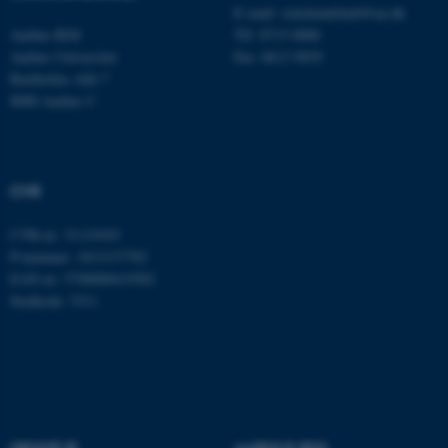
E-mail:
statskundskab@au.dk
Aarhus BSS
Tlf: 8715 0000
Aarhus Universitet
Fax: 8613 9839
Bartholins Allé 7
8000 Aarhus C
CVR
ASP.NET_SessionId
Microsoft Corporation
.au.dk
CVR-nr: 31119103
P-nummer: 1013137702
EAN-nr: 5798000419582
Stedkode: 5311
JSESSIONID
Oracle Corporation
.au.dk
ARRAffinity
Microsoft Corporation
.mitstudie.au.dk