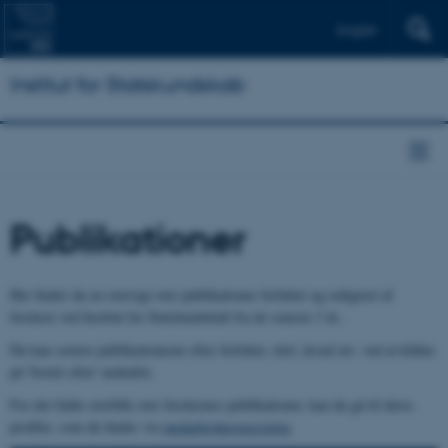
English
Institut for Statskundskab
Publikationer
Her finder du en oversigt over publikationer forfattet og redigeret af
forskere ved Institut for Statskundskab fra de seneste 3 år..
Du kan sortere publikationerne efter forfatter, titel, årstal mv. ved at klikke
på 'Sortér efter' nedenfor.
For det fulde overblik over forskernes publikationer, kan du gå til deres
profiler, som du finder via
medarbejderoversigten
.