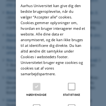
6765.12661
Aarhus Universitet kan give dig den
bedste brugeroplevelse, når du
Blom-Hansen, J.
, Christiansen, P. M.
, Pallesen, T.
& Serritzlew, S.
vælger ”Accepter alle” cookies.
(2024).
Politik og forvaltning
. I J. Blom-Hansen, P. Munk
Christiansen, T. Pallesen & S. Serritzlew (red.),
Offentlig forvaltning :
Cookies gemmer oplysninger om,
et politologisk perspektiv
(3 udg., s. 15-28). Hans Reitzels Forlag.
hvordan en bruger interagerer med et
website. Alle dine data er
Pedersen, H. H.
& Severin-Nielsen, M. K.
(2024).
Politik under pres -
anonymiseret, og de kan ikke bruges
Datarapport
.
til at identificere dig direkte. Du kan
Pedersen, H. H.
& Severin-Nielsen, M. K.
(2024).
Politik under pres -
altid ændre dit samtykke under
udvalgte resultater
.
Cookies i webstedets footer.
West, H. F.
(2024).
Politiska dagsskráin og abort sum eitt ikki-mál
. I
Universitetet bruger egne cookies og
T. Hermannsdóttir & T. Nolsøe (red.),
Abort : grundgevingar fyri
cookies sat af vores
rættinum at velja sjálv
(s. 93-117). Sprotin.
samarbejdspartnere.
Christensen, J. G.
(2024).
Politisk-administrativ kontrol
. I J. Blom-
Hansen, P. M. Christiansen, T. Pallesen & S. S. (red.),
Offentlig
forvaltning : et politologisk perspektiv
(3 udg., s. 433-471). Hans
Reitzels Forlag.
NØDVENDIGE
STATISTISKE
Johannsen, L. V.
(2024).
Populisme
. Aarhus Universitetsforlag.
Tænkepauser - viden til hverdagen Bind 122