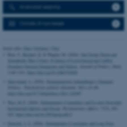
Avanceret søgning
Omtale af nye bøger
Sortér efter:
Dato
|
Forfatter
|
Titel
Riaz, S.
, Bischof, D.
& Wagner, M. (2024).
Out-Group Threat and
Xenophobic Hate Crimes: Evidence of Local Intergroup Conflict
Dynamics between Immigrants and Natives
.
Journal of Politics
,
86
(4),
1146-1161.
https://doi.org/10.1086/726948
Skjæveland, A.
(2024).
Parlamentariske forhandlinger i Danmark
.
Politica - Tidsskrift for politisk videnskab
,
56
(1), 61-80.
https://doi.org/10.7146/politica.v56i1.142995
West, H. F.
(2024).
Parliamentary Committees and Ex-post Oversight:
Institutional Options and Design
.
Parliamentary Affairs
,
77
(3), 601-
622.
https://doi.org/10.1093/pa/gsad015
Doucette, J. S.
(2024).
Parliamentary Constraints and Long-Term