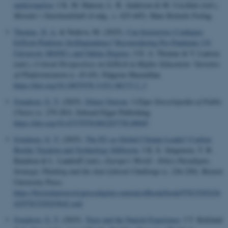
undersøgelser
. I K. M. Hansen, L. B. Andersen & M. Cecchini (red.),
Metoder i Statskundskab
(4 udg., s. 425-445). Hans Reitzels Forlag.
Thomas, D. A.
& Nedeva, M. (2025).
Can Instructors Configure
EdTech Platform (In)Dependence? Reconsidering Pre-Pandemic US
University MOOCs and Online Degrees
. I D. A. Thomas & V. Laterza
(red.),
Critical Perspectives on EdTech in Higher Education: Varieties
of Platformisation
(s. 43-65). Palgrave Macmillan.
https://doi.org/10.1007/978-3-031-88173-2_3
Svendsen, G. T.
(2025).
Elinor Ostrom
. I
Elgar Encyclopedia of Public
Choice
(s. 279-283). Edward Elgar Publishing.
https://doi.org/10.4337/9781802207750.00045
Svendsen, G. T.
(2025).
The EU as Global Climate Leader? Carbon
Border Taxation and Technology Diffusion
. I K. E. Jørgensen, T. B.
Knudsen & L. Landorff (red.),
Europe's World : Policy Paradigms,
Strategic Thinking and the Anti-Liberal Challenge
(s. 236-250). Bristol
University Press.
https://bristoluniversitypressdigital.com/edcollbook/book/97815292436
42/9781529243642.xml
Svendsen, G. T.
(2025).
Trust and the Danish Experience
. I T. Kirkland