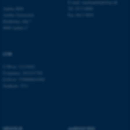
E-mail:
statskundskab@au.dk
Aarhus BSS
Tlf: 8715 0000
Aarhus Universitet
Fax: 8613 9839
Bartholins Allé 7
8000 Aarhus C
JSESSIONID
Oracle Corporation
.au.dk
CVR
ARRAffinity
Microsoft Corporation
.mitstudie.au.dk
CVR-nr: 31119103
P-nummer: 1013137702
EAN-nr: 5798000419582
Stedkode: 5311
esctx
Microsoft Corporation
.login.microsoftonline.com
fpc
Microsoft Corporation
login.microsoftonline.com
__cf_bm
Cloudflare Inc.
.pure.au.dk
GENVEJE
AARHUS BSS