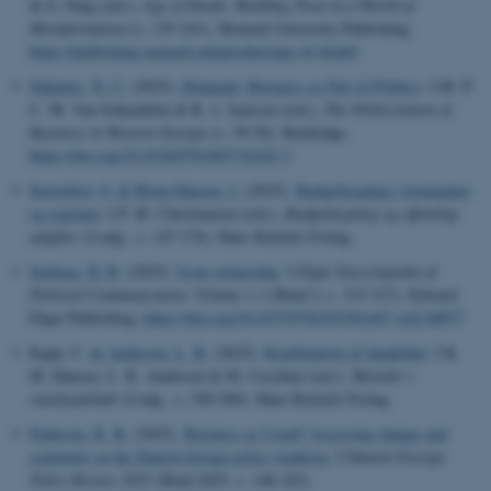
& G. Fang (red.),
Age of Doubt: Building Trust in a World of
Misinformation
(s. 155-163). Monash University Publishing.
https://publishing.monash.edu/product/age-of-doubt/
Sidenius, N. C.
(2025).
Denmark: Business as Part of Politics
. I M. P.
C. M. Van Schendelen & R. J. Jackson (red.),
The Politicisation of
Business in Western Europe
(s. 39-58). Routledge.
https://doi.org/10.4324/9781003716242-3
Serritzlew, S.
& Blom-Hansen, J.
(2025).
Budgetlægning i kommuner
og regioner
. I P. M. Christiansen (red.),
Budgetlægning og offentlige
udgifter
(4 udg., s. 147-176). Hans Reitzels Forlag.
Seeberg, H. B.
(2025).
Issue ownership
. I
Elgar Encyclopedia of
Political Communication: Volume 1-3
(Bind 2, s. 315-317). Edward
Elgar Publishing.
https://doi.org/10.4337/9781035301447.vol2.00077
Rapp, C.
& Andersen, L. B.
(2025).
Kombination af datakilder
. I K.
M. Hansen, L. B. Andersen & M. Cecchini (red.),
Metoder i
statskundskab
(4 udg., s. 549-560). Hans Reitzels Forlag.
Pedersen, R. B.
(2025).
Business as Usual? Assessing change and
continuity in the Danish foreign policy tradition
. I
Danish Foreign
Policy Review 2025
(Bind 2025, s. 148-183)