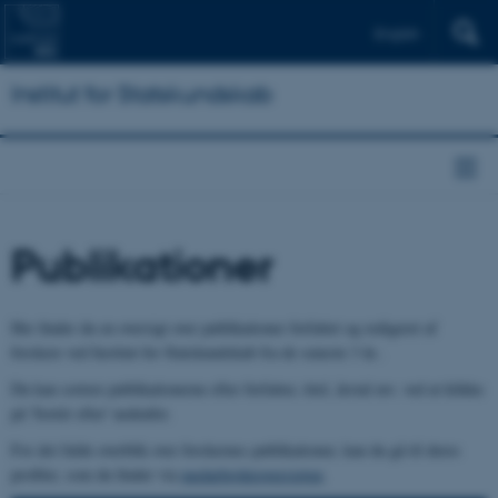
English
Institut for Statskundskab
Publikationer
Her finder du en oversigt over publikationer forfattet og redigeret af
forskere ved Institut for Statskundskab fra de seneste 3 år..
Du kan sortere publikationerne efter forfatter, titel, årstal mv. ved at klikke
på 'Sortér efter' nedenfor.
For det fulde overblik over forskernes publikationer, kan du gå til deres
profiler, som du finder via
medarbejderoversigten
.