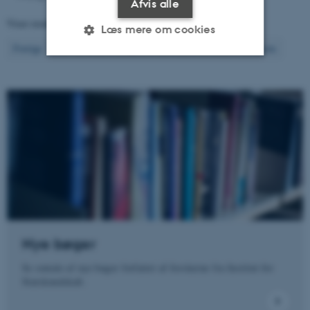
Afvis alle
Viser resultater
221 til 240
ud af
1298
Læs mere om cookies
12
Forrige
8
9
10
11
13
14
15
16
17
Næste
Nødvendige
Statistiske
Marketing
Funktionelle
Uklassificerede
Nødvendige cookies hjælper
med at gøre hjemmesiden
brugbar ved at aktivere nogle
grundlæggende funktioner
som navigation mm.
Nye bøger
Hjemmesiden kan ikke
fungerer uden disse cookies.
Se omtale af nye bøger forfattet af forskerne fra Institut for
Statskundskab.