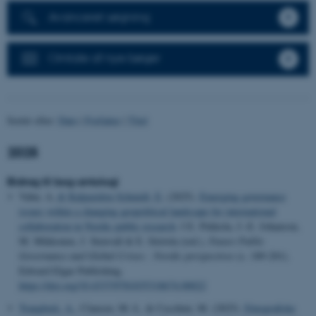
Avanceret søgning
Omtale af nye bøger
Sortér efter:
Dato
|
Forfatter
|
Titel
2025
Bidrag til bog-antologi
Vabø, A.
& Kalpazidou Schmidt, E.
(2025).
Emerging governance
issues within a changing geopolitical landscape for international
collaboration in Nordic public research
. I E. Pekkola, J.-E. Johanson,
M. Mikkonen, J. Stenvall & E. Siirtola (red.),
Future Public
Governance and Global Crises : Nordic perspectives
(s. 189-201).
Edward Elgar Publishing.
https://doi.org/10.4337/9781035318674.00022
Trangbæk, A.
, Clausen, M.-L. & Cecchini, M. (2025).
Etnografiske