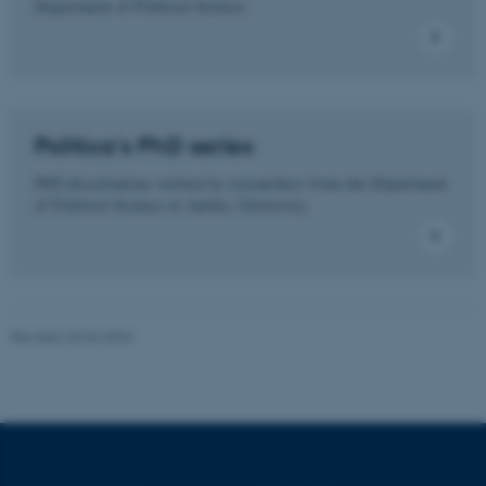
Department of Political Science.
These cookies make it
possible to use basic website
functionality, e.g. navigation
etc. The website does not
Politica's PhD series
work without these cookies.
PhD dissertations written by researchers from the Department
of Political Science at Aarhus University.
Name
Provider / Domain
be_typo_user
TYPO3 Association
.au.dk
Revised 23.04.2026
fe_typo_user
Typo3 Association