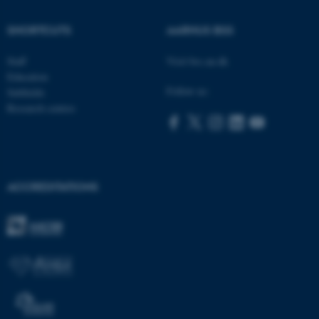
SHORTCUTS
AARHUS BSS
ASP.NET_SessionId
Microsoft Corporation
Staff
Visit bss.au.dk
.au.dk
Education
Follow us:
Subfields
Research centres
ACCREDITATIONS
JSESSIONID
Oracle Corporation
.au.dk