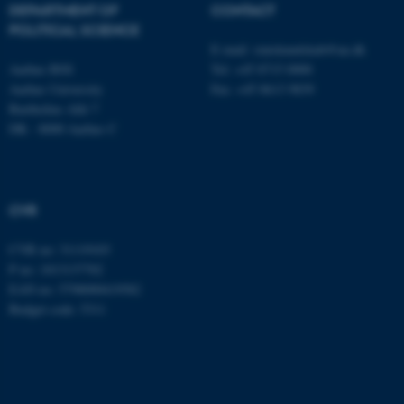
DEPARTMENT OF
CONTACT
.au.dk
POLITICAL SCIENCE
E-mail:
statskundskab@au.dk
Aarhus BSS
Tel: +45 8715 0000
Aarhus University
Fax: +45 8613 9839
Bartholins Allé 7
DK - 8000 Aarhus C
CVR
CVR no: 31119103
P no: 1013137702
EAN no: 5798000419582
Budget code: 5311