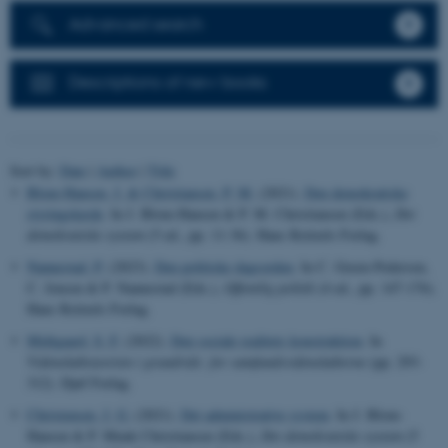
Advanced search
Descriptions of new books
Sort by:
Date
|
Author
|
Title
Blom-Hansen, J.
& Christiansen, P. M.
(2021).
Den demokratiske
styringskæde
. In J. Blom-Hansen & P. M. Christiansen (Eds.),
Det
demokratiske system
(5 ed., pp. 11-36). Hans Reitzels Forlag.
Nannestad, P.
(2023).
Den politiske dagsorden
. In C. Green-Pedersen,
C. Jensen & P. Nannestad (Eds.),
Offentlig politik
(4 ed., pp. 147-176).
Hans Reitzels Forlag.
Midtgaard, S. F.
(2022).
Den sociale realitets konstruktion
. In
Videnskabsteorien i grundrids: for samfundsvidenskaberne
(pp. 293-
312). Djøf Forlag.
Christensen, J. G.
(2021).
Det administrative system
. In J. Blom-
Hansen & P. Munk Christiansen (Eds.),
Det demokratiske system
(5