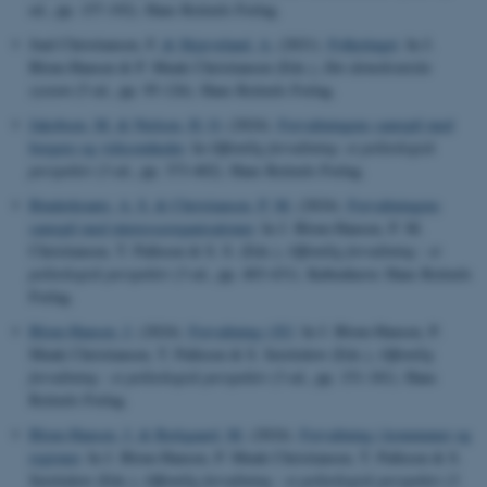
ed., pp. 157-192). Hans Reitzels Forlag.
Juul Christiansen, F.
& Skjæveland, A.
(2021).
Folketinget
. In J.
Blom-Hansen & P. Munk Christiansen (Eds.),
Det demokratiske
system
(5 ed., pp. 95-126). Hans Reitzels Forlag.
Jakobsen, M.
& Nielsen, H. O.
(2024).
Forvaltningens samspil med
borgere og virksomheder
. In
Offentlig forvaltning: et politologisk
perspektiv
(3 ed., pp. 373-402). Hans Reitzels Forlag.
Binderkrantz, A. S.
& Christiansen, P. M.
(2024).
Forvaltningens
samspil med interesseorganisationer
. In J. Blom-Hansen, P. M.
Christiansen, T. Pallesen & S. S. (Eds.),
Offentlig forvaltning : et
politologisk perspektiv
(3 ed., pp. 403-431). København: Hans Reitzels
Forlag.
Blom-Hansen, J.
(2024).
Forvaltning i EU
. In J. Blom-Hansen, P.
Munk Christiansen, T. Pallesen & S. Serritzlew (Eds.),
Offentlig
forvaltning : et politologisk perspektiv
(3 ed., pp. 151-181). Hans
Reitzels Forlag.
Blom-Hansen, J.
& Bækgaard, M.
(2024).
Forvaltning i kommuner og
regioner
. In J. Blom-Hansen, P. Munk Christiansen, T. Pallesen & S.
Serritzlew (Eds.),
Offentlig forvaltning : et politologisk perspektiv
(3