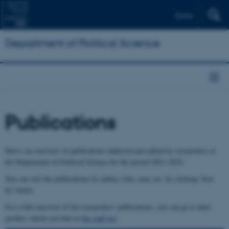
Dansk
Department of Political Science
Publications
Here's an overview of publications authored and edited by researchers at
the Department of Political Science for the period 2021-2024.
You can sort the publications by author, title, year, etc. by clicking 'Sort
by' below.
For a full overview of the researchers' publications, you can go to their
profiles which you find in
the staff list
.