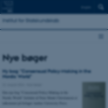
English
Institut for Statskundskab
Nye bøger
Ny bog: "Consensual Policy-Making in the
Nordic World"
22. august 2024
-
Nye bøger
Den nye bog "Consensual Policy-Making in the
Nordic World" forfattet af Peter Munk Christiansen er
udkommet på forlaget Aarhus University Press.