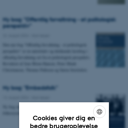
Ny bog: "Offentlig forvaltning - et politologisk
perspektiv"
22. august 2024
-
Nye bøger
Den nye bog "Offentlig forvaltning - et politologisk
perspektiv" er en autoritativ og dækkende lærebog i
offentlig forvaltning set fra et politologisk perspektiv.
Revideret af Jens Blom-Hansen, Peter Munk
Christiansen, Thomas Pallesen og Søren Serritzlew.
Ny bog: "Embedsfolk"
13. august 2024
-
Nye bøger
Ny bog om centraladministrationens embedsfolk som
folkestyrets formidlere.
Cookies giver dig en
ENGLISH
bedre brugeroplevelse