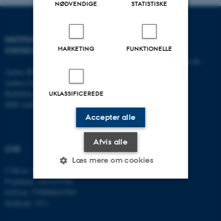
NØDVENDIGE
STATISTISKE
INSTITUT FOR
KONTAKT
MARKETING
FUNKTIONELLE
STATSKUNDSKAB
E-mail:
statskundskab@au.dk
Aarhus BSS
Tlf: 8715 0000
Aarhus Universitet
Fax: 8613 9839
Bartholins Allé 7
UKLASSIFICEREDE
8000 Aarhus C
Accepter alle
Afvis alle
CVR
Læs mere om cookies
CVR-nr: 31119103
P-nummer: 1013137702
EAN-nr: 5798000419582
Nødvendige
Statistiske
Marketing
Stedkode: 5311
Funktionelle
Uklassificerede