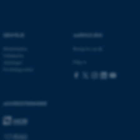
Nødvendige cookies hjælper
med at gøre hjemmesiden
GENVEJE
AARHUS BSS
brugbar ved at aktivere nogle
grundlæggende funktioner
Medarbejdere
Besøg bss.au.dk
som navigation mm.
Uddannelse
Hjemmesiden kan ikke
Følg os
Afdelinger
fungerer uden disse cookies.
Forskningscentre
Navn
Udbyder / Domæne
AKKREDITERINGER
be_typo_user
TYPO3 Association
.au.dk
fe_typo_user
Typo3 Association
.au.dk