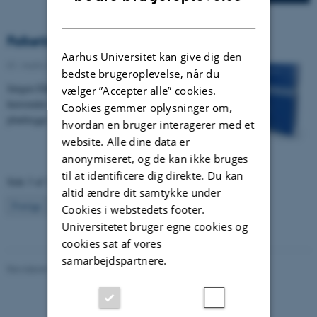
DANISH
Folketingsvalgsloven
Aarhus Universitet kan give dig den
01. marts 2019
-
Nye bøger
bedste brugeroplevelse, når du
Jørgen Elklit er aktuel med denne bog, som især
vælger ”Accepter alle” cookies.
henvender sig til personer, der er involveret i at
Cookies gemmer oplysninger om,
planlægge og afvikle valg til Folketinget.
hvordan en bruger interagerer med et
website. Alle dine data er
anonymiseret, og de kan ikke bruges
til at identificere dig direkte. Du kan
Side 3 af 3
altid ændre dit samtykke under
3
Forrige
1
2
Cookies i webstedets footer.
Universitetet bruger egne cookies og
cookies sat af vores
samarbejdspartnere.
Revideret 01.06.2026
-
Aarhus BSS