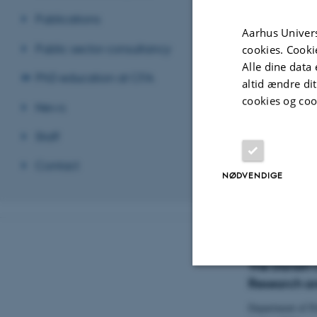
Revideret 01.06
Publications
Aarhus Univers
Public sector consultancy
cookies. Cooki
Alle dine data 
PhD education at CFA
altid ændre di
cookies og coo
News
Staff
Contact
NØDVENDIGE
The Danish C
Research an
Nødvendige
Department of Po