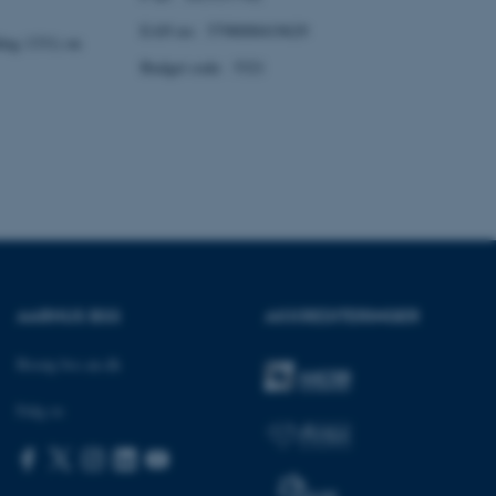
EAN no: 5798000419629
ding 1331) on
ere nogle
Budget code: 5321
rer uden disse
 vores CMS-udbyder,
identificere en backend-
bruger er logget ind i
AARHUS BSS
AKKREDITERINGER
rbundet med Typo3-
emet. Det bruges generelt
ntifikator for at gøre det
præferencer, men i mange
Besøg bss.au.dk
 ikke nødvendigt, da det
lt af platformen, skønt
webstedsadministratorer. I
Følg os
dstillet til at blive
en browsersession. Det
entifikator i stedet for