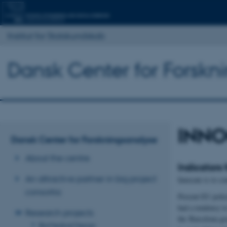
Institut for Statskundskab
Dansk Center for Forskn
INNO
Dansk Center for Forskningsanalyse
About the centre
Indicators
An attractive partner in big project
Innocate is to co
consortia
Present EU polic
had a tendency t
Research projects
the Barcelona go
BioMedical Design