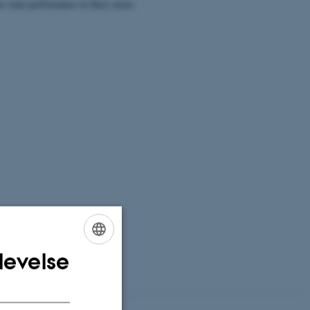
r state performance in these areas
.
levelse
ENGLISH
DANISH