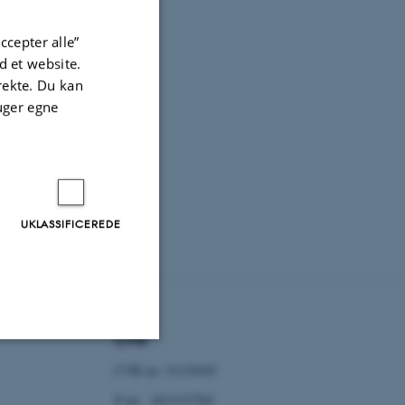
ccepter alle”
 et website.
irekte. Du kan
uger egne
UKLASSIFICEREDE
CVR
CVR no: 31119103
Uklassificerede
P no: 1013137702