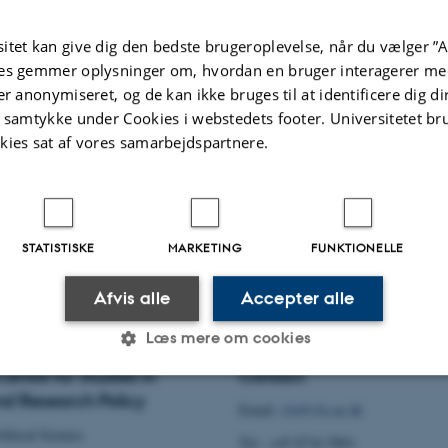
.2026
-
Aarhus BSS Communication
itet kan give dig den bedste brugeroplevelse, når du vælger ”A
es gemmer oplysninger om, hvordan en bruger interagerer med
er anonymiseret, og de kan ikke bruges til at identificere dig d
t samtykke under Cookies i webstedets footer. Universitetet br
kies sat af vores samarbejdspartnere.
STATISTISKE
MARKETING
FUNKTIONELLE
Afvis alle
Accepter alle
Læs mere om cookies
entre for Studies in
Contact
d Research Policy
Email:
cfa@cfa.au.dk
Statistiske
Marketing
Funktionelle
litical Science
Tel.: +45 8716 5901