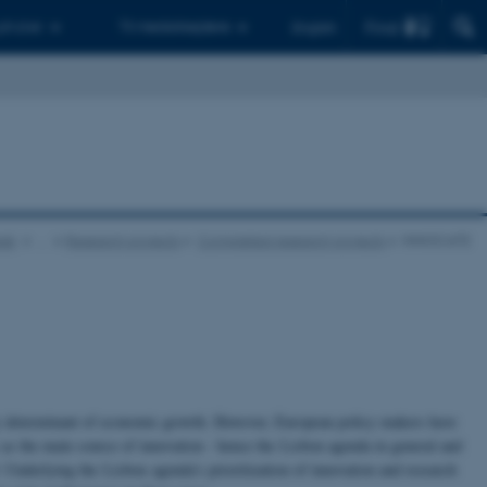
Find
 ph.d.er
Til medarbejdere
English
kab
…
Research projects
Completed research projects
INNOCATE
key determinant of economic growth. However, European policy makers have
as the main source of innovation - hence the Lisbon agenda in general and
Underlying the Lisbon agenda’s prioritization of innovation and research