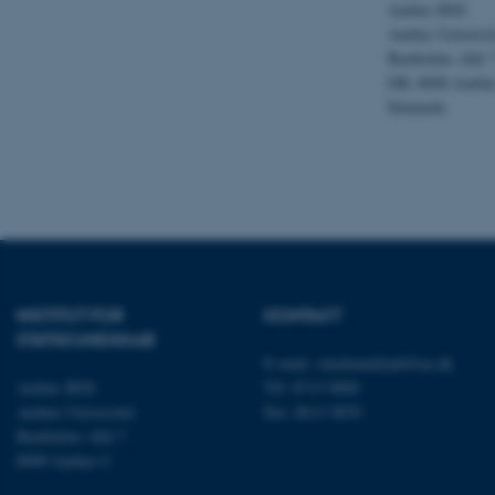
Aarhus BSS
Aarhus Universi
Nødvendige cooki
Bartholins Allé 
DK–8000 Aarhu
grundlæggende fu
Denmark
cookies.
Navn
be_typo_user
INSTITUT FOR
KONTAKT
fe_typo_user
STATSKUNDSKAB
E-mail:
statskundskab@au.dk
Aarhus BSS
Tlf: 8715 0000
Aarhus Universitet
Fax: 8613 9839
Bartholins Allé 7
8000 Aarhus C