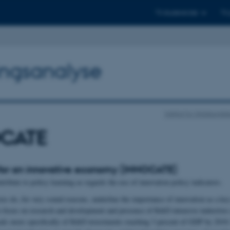
Til studerende
Til
ingsanalyse
Institut for Statskunds
CATE
 for an innovative economy
(INNOCATE)
ntribute to policy learning as regards the use of innovation policy indicators.
ies do, for very sound reasons, underline the importance of innovation as a 
o focus on research and development and presence of R&D intensive industries 
als more specifically of R&D investments reaching 3 percent of GDP by 2010. 