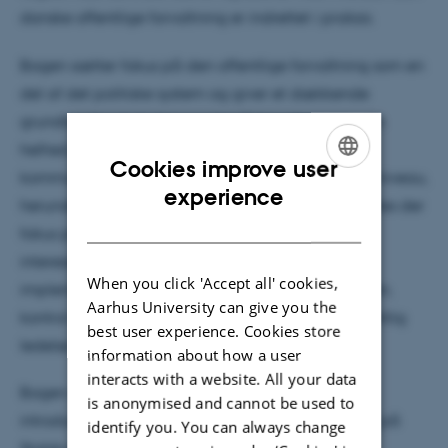
danske offentlige forvaltning er indrettet i praksis.
Bogen sætter fokus på den offentlige forvaltning som en
del af det politiske system og giver et dækkende
grundlag for at studere og forstå forvaltningen i sin
helhed. Bogen præsenterer forvaltningen på
Cookies improve user
kommunalt, regionalt, statsligt og mellemstatsligt niveau,
ENGLISH
experience
herunder med særligt fokus på EU. Derudover sættes der
DANISH
fokus på centrale aktører som embedsværk og
interesseorganisationer samt på procedurer som
When you click 'Accept all' cookies,
implementering af politik, reformer af forvaltningen,
Aarhus University can give you the
kontrol med den offentlige administration og offentlig
best user experience. Cookies store
ledelse.
information about how a user
interacts with a website. All your data
Bogen er skrevet med henblik på
is anonymised and cannot be used to
introduktionsundervisningen i offentlig forvaltning på
identify you. You can always change