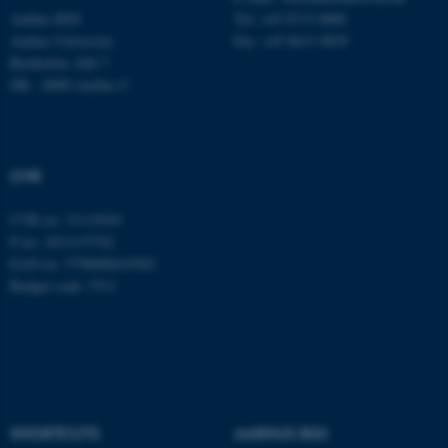
.au.dk
Aarhus BSS
Tel: +45 8715 0000
Aarhus University
Fax: +45 8613 9839
Bartholins Allé 7
DK - 8000 Aarhus C
CVR
fe_typo_user
Typo3 Association
.au.dk
CVR no: 31119103
P no: 1013137702
EAN no: 5798000419582
Budget code: 5311
SHORTCUTS
AARHUS BSS