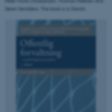
Peter Munk Christiansen, Thomas Pallesen and
Søren Serritzlew. The book is in Danish.