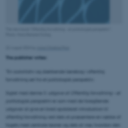
The new book "Offentlig forvaltning - et politologisk perspektiv".
Photo: Hans Reitzels Forlag.
22 August 2024
by
Anna Christina Prior
The publisher writes:
"En autoritativ og dækkende lærebog i offentlig
forvaltning set fra et politologisk perspektiv.
Sigtet med denne 3. udgave af
Offentlig forvaltning – et
politologisk perspektiv
er som med de foregående
udgaver at give en bred opdateret introduktion til
offentlig forvaltning ved dels at præsentere en række af
fagets mest centrale teorier og dels at vise, hvordan den