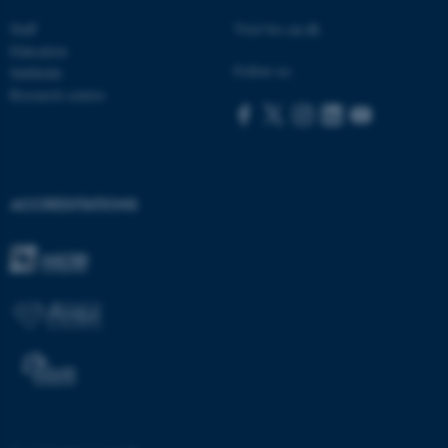
Staff
Visit bss.au.dk
Education
Follow us:
Subfields
Research centres
ACCREDITATIONS
ASP.NET_SessionId
Microsoft Corporation
.au.dk