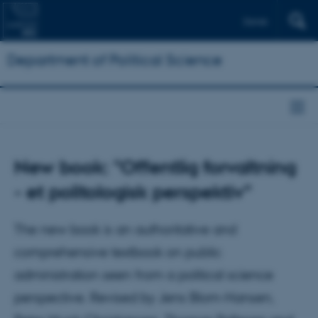
Dansk
Department of Political Science
New book: "Offentlig forvaltning
- et politologisk perspektiv"
The new book is an authoritative and
comprehensive textbook on public
administration seen from a political science
perspective. Revised by Jens Blom-Hansen,