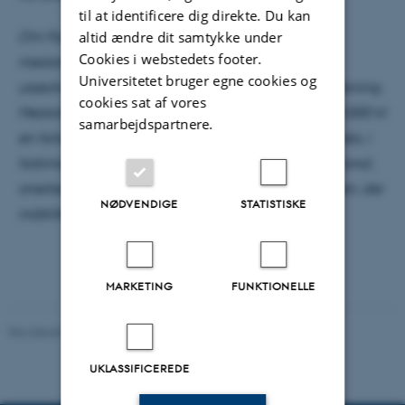
til at identificere dig direkte. Du kan
Om Forskningsprisen: Prisen gives til yngre
altid ændre dit samtykke under
Cookies i webstedets footer.
medarbejdere, der har dokumenteret en helt
Universitetet bruger egne cookies og
usædvanlig kreativitet og produktivitet i deres forskning.
cookies sat af vores
Medarbejderen forventes at anvende prisen på 50.000 til
samarbejdspartnere.
en fortsat styrkelse af prismodtagerens forskning f.eks. i
forbindelse med et ophold ved en anden international,
anerkendt forskningsinstitution. Det er institutlederen, der
NØDVENDIGE
STATISTISKE
indstiller kandidater til prisen.
MARKETING
FUNKTIONELLE
Revideret 01.06.2026
-
Aarhus BSS
UKLASSIFICEREDE