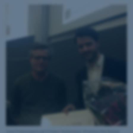
Årets Forskningspris gik til Fabio Wolkenstein. Prodekan Per Baltzer