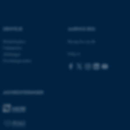
Navn
Udbyder / Domæne
GENVEJE
AARHUS BSS
be_typo_user
TYPO3 Association
.au.dk
Medarbejdere
Besøg bss.au.dk
Uddannelse
Følg os
Afdelinger
fe_typo_user
Typo3 Association
Forskningscentre
.au.dk
AKKREDITERINGER