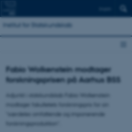
English
Institut for Statskundskab
Fabio Wolkenstein modtager
forskningsprisen på Aarhus BSS
Adjunkt i statskundskab Fabio Wolkenstein
modtager fakultetets forskningspris for sin
”særdeles omfattende og imponerende
forskningsproduktion”.