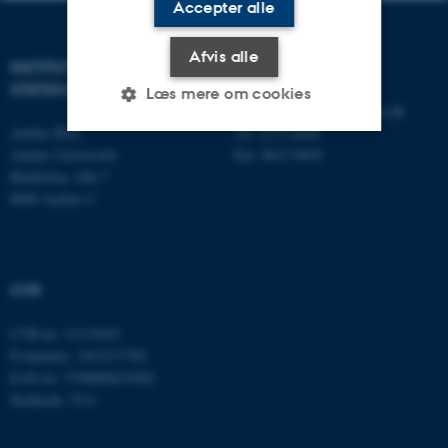
Accepter alle
Afvis alle
INSTITUT FOR
KONTAKT
STATSKUNDSKAB
Læs mere om cookies
E-mail:
statskundskab@au.dk
Aarhus BSS
Tlf: 8715 0000
Aarhus Universitet
Fax: 8613 9839
Nødvendige
Statistiske
Marketing
Bartholins Allé 7
8000 Aarhus C
Funktionelle
Uklassificerede
CVR
Nødvendige cookies hjælper
med at gøre hjemmesiden
CVR-nr: 31119103
brugbar ved at aktivere nogle
P-nummer: 1013137702
grundlæggende funktioner
EAN-nr: 5798000419582
som navigation mm.
Stedkode: 5311
Hjemmesiden kan ikke
fungerer uden disse cookies.