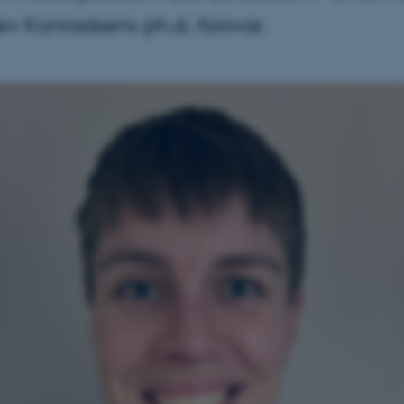
ev Konradsens ph.d.-forsvar.