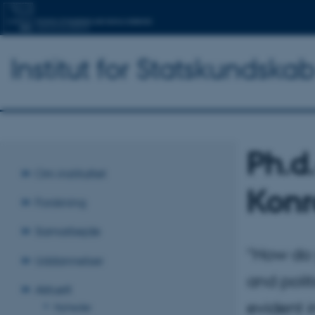
Institut for Statskundska
Ph.d
Om instituttet
Konr
Forskning
Samarbejde
“How do 
Uddannelser
and polit
Aktuelt
evident 
Nyheder