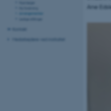
Nye bøger
Ane Edsl
Ny forskning
Arrangementer
Ledige stillinger
Kontakt
Medarbejdere ved instituttet