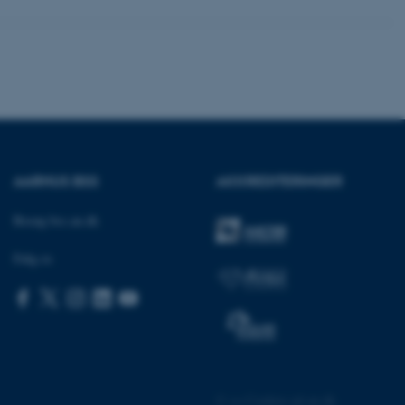
onym brugersession.
session cookie, brugt af
Bruges normalt til at
ugersession af serveren.
at understøtte
vilket sikrer, at
er bliver dirigeret til
er browsersession.
dFusion-applikationer.
 CFID hjælper denne
dentificere en klientenhed
AARHUS BSS
AKKREDITERINGER
t muligt for webstedet at
nsvariabler. Hvordan
kke for webstedet. CFTOKEN
Besøg bss.au.dk
l til identifikation af
Følg os
f løsning af
 fra OneTrust. Den
ategorierne af cookies,
og om besøgende har
ge samtykke til brugen af
det muligt for
re, at cookies i hver
gerens browser, når der
okien har en normal
lbagevendende besøgende på
cer husket. Den
©
—
Cookies på au.dk
nger, der kan identificere