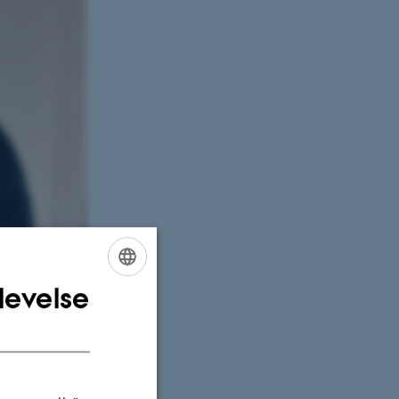
levelse
ENGLISH
DANISH