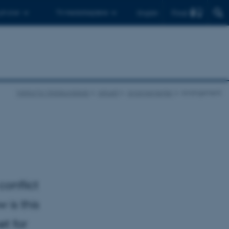
Find
 ph.d.er
Til medarbejdere
English
Institut for Statskundskab
Aktuelt
Arrangementer
Arrangement
onflict
 is this
t for