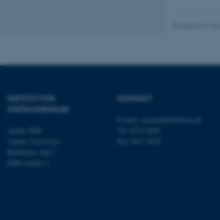
JSESSIONID
Revideret 01.06
AWSALBTGCORS
CFTOKEN
INSTITUT FOR
KONTAKT
STATSKUNDSKAB
E-mail:
statskundskab@au.dk
Aarhus BSS
Tlf: 8715 0000
Aarhus Universitet
Fax: 8613 9839
OptanonConsent
Bartholins Allé 7
8000 Aarhus C