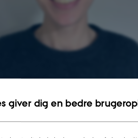
radsen
s giver dig en bedre brugerop
sninger om arrangementet
g 19. december 2025,
kl. 14:15 - 16:00