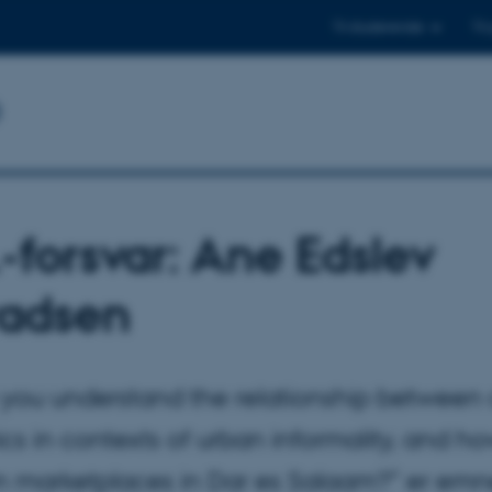
Til studerende
Til
b
.-forsvar: Ane Edslev
adsen
you understand the relationship between c
ics in contexts of urban informality, and how
in marketplaces in Dar es Salaam?” er emne