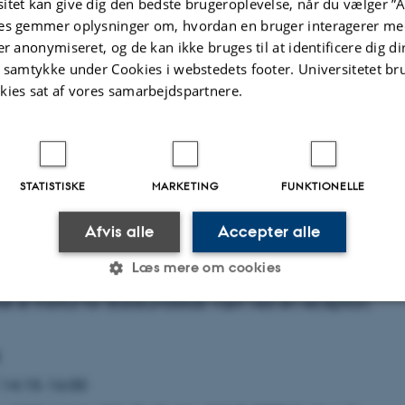
itet kan give dig den bedste brugeroplevelse, når du vælger ”A
 kalender
es gemmer oplysninger om, hvordan en bruger interagerer med
er anonymiseret, og de kan ikke bruges til at identificere dig d
t samtykke under Cookies i webstedets footer. Universitetet br
ing 1333, lokale 101, Bartholins Allé 7, 8000 Aarhus C
kies sat af vores samarbejdspartnere.
trup-Suzuki
STATISTISKE
MARKETING
FUNKTIONELLE
Konradsen forsvarer sin ph.d.-afhandling med titlen “Conf
mality: Meanings of Tax and Renewal in Dar es Salaam’s 
Afvis alle
Accepter alle
Læs mere om cookies
 offentligt og alle er velkomne!
ret er Institut for Statskundskab vært ved en reception.
Statistiske
Marketing
Funktionelle
:
 14:15-16:00