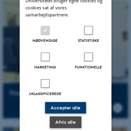
Universitetet bruger egne cookies og
cookies sat af vores
samarbejdspartnere.
NØDVENDIGE
STATISTISKE
MARKETING
FUNKTIONELLE
Thomas Ryan
UKLASSIFICEREDE
Accepter alle
Afvis alle