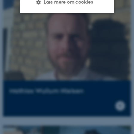
Læs mere om cookies
Nødvendige
Statistiske
Marketing
Funktionelle
Uklassificerede
Nødvendige cookies hjælper
med at gøre hjemmesiden
brugbar ved at aktivere nogle
grundlæggende funktioner
som navigation mm.
Mathias Wullum Nielsen
Hjemmesiden kan ikke
fungerer uden disse cookies.
Navn
Udbyder / Domæne