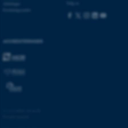
Følg os
Afdelinger
Forskningscentre
brwConsent
.airtable.com
AKKREDITERINGER
CFTOKEN
Adobe Inc.
mit.au.dk
OptanonAlertBoxClosed
OneTrust LLC
.pure.au.dk
©
—
Cookies på au.dk
Privatlivspolitik