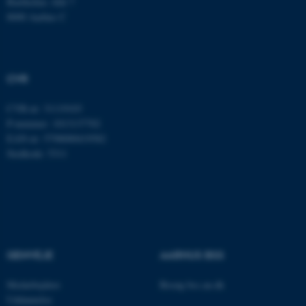
Bartholins Allé 7
8000 Aarhus C
ARRAffinitySameSite
Microsoft Corporation
.docs.workzone.kmd.net
CVR
CVR-nr: 31119103
XSRF-TOKEN
event.au.dk
P-nummer: 1013137702
EAN-nr: 5798000419582
Stedkode: 5311
li_gc
LinkedIn Corporation
.linkedin.com
x-ms-gateway-slice
Microsoft Corporation
login.microsoftonline.com
CFTOKEN
Adobe Inc.
eddiprod.au.dk
GENVEJE
AARHUS BSS
Medarbejdere
Besøg bss.au.dk
Uddannelse