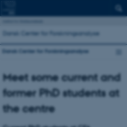
Institut for Statskundskab
Dansk Center for Forskningsanalyse
Dansk Center for Forskningsanalyse
Meet some current and
former PhD students at
the centre