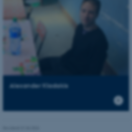
be_typo_user
TYPO3 Association
.au.dk
fe_typo_user
Typo3 Association
.au.dk
Alexander Kladakis
ASP.NET_SessionId
Microsoft Corporation
.au.dk
Revideret 01.06.2026