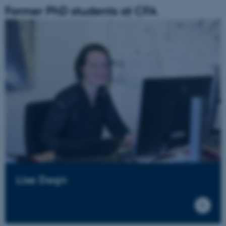
Former PhD students at CFA
Lise Degn