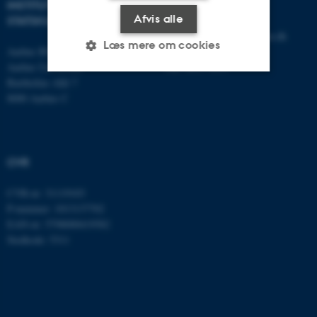
INSTITUT FOR
KONTAKT
Afvis alle
STATSKUNDSKAB
E-mail:
statskundskab@au.dk
Læs mere om cookies
Aarhus BSS
Tlf: 8715 0000
Aarhus Universitet
Fax: 8613 9839
Bartholins Allé 7
8000 Aarhus C
Nødvendige
Statistiske
Marketing
Funktionelle
Uklassificerede
CVR
Nødvendige cookies hjælper
CVR-nr: 31119103
med at gøre hjemmesiden
P-nummer: 1013137702
brugbar ved at aktivere nogle
EAN-nr: 5798000419582
grundlæggende funktioner
Stedkode: 5311
som navigation mm.
Hjemmesiden kan ikke
fungerer uden disse cookies.