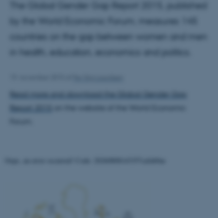
The Global Gender Gap Report 2015, published
by the World Economic Forum, measures 145
countries on the gap between women and men
in health, education, economics and politics.
19. november 2015
af
Per Stig Lauridsen
Read more and download the Global Gender Gap
Report 2015
on the website of the World Economic
Forum.
Oops, an error occurred! Code: 20260808143357cafab0ae