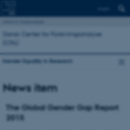
English
Institut for Statskundskab
Dansk Center for Forskningsanalyse
(CFA)
Gender Equality in Research
News item
The Global Gender Gap Report
2015