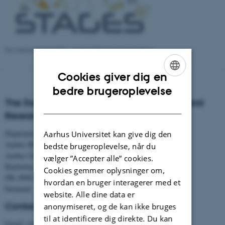
Revideret 01.06.2026
-
Aarhus BSS Communication
Cookies giver dig en
ENGLISH
bedre brugeroplevelse
The Danish Centre for Studies in Research and
DANISH
Research Policy
Department of Political Science
Aarhus Universitet kan give dig den
Aarhus BSS
bedste brugeroplevelse, når du
Aarhus University
vælger ”Accepter alle” cookies.
Bartholins Allé 7
Cookies gemmer oplysninger om,
DK–8000 Aarhus C
hvordan en bruger interagerer med et
Denmark
website. Alle dine data er
Contact
anonymiseret, og de kan ikke bruges
til at identificere dig direkte. Du kan
Email:
cfa@cfa.au.dk