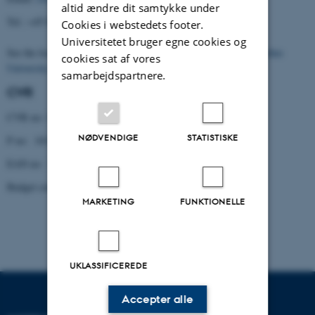
altid ændre dit samtykke under
Tel.: +45 8716 5901
Cookies i webstedets footer.
Universitetet bruger egne cookies og
See the location of the Centre (building 1331) on the
map of Aarhus
cookies sat af vores
University
.
samarbejdspartnere.
CVR
CVR no: 31119103
NØDVENDIGE
STATISTISKE
P no: 1013137702
EAN no: 5798000419629
Budget code: 5321
MARKETING
FUNKTIONELLE
UKLASSIFICEREDE
Accepter alle