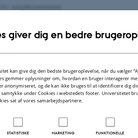
.2026
-
Aarhus BSS Communication
s giver dig en bedre brugerop
itet kan give dig den bedste brugeroplevelse, når du vælger ”A
es gemmer oplysninger om, hvordan en bruger interagerer med
er anonymiseret, og de kan ikke bruges til at identificere dig d
entre for Studies in
Contact
t samtykke under Cookies i webstedets footer. Universitetet br
d Research Policy
kies sat af vores samarbejdspartnere.
Email:
cfa@cfa.au.dk
litical Science
Tel.: +45 8716 5901
ty
See the location of the Centre (buil
7
the
map of Aarhus University
.
STATISTISKE
MARKETING
FUNKTIONELLE
s C