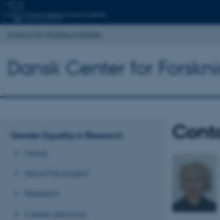
Institut for Statskundskab
Dansk Center for Forskn
Cont
Gender Equality in Research
Home
About the project
Research
Career planning