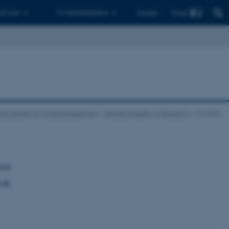
Find
 ph.d.er
Til medarbejdere
English
sk Center for Forskningsanalyse
Gender Equality in Research
Contact
rsen
.dk