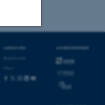
Uklassificerede
AARHUS BSS
AKKREDITERINGER
ere nogle
Besøg bss.au.dk
rer uden disse
Følg os
 vores CMS-udbyder,
identificere en backend-
bruger er logget ind i
©
—
Cookies på au.dk