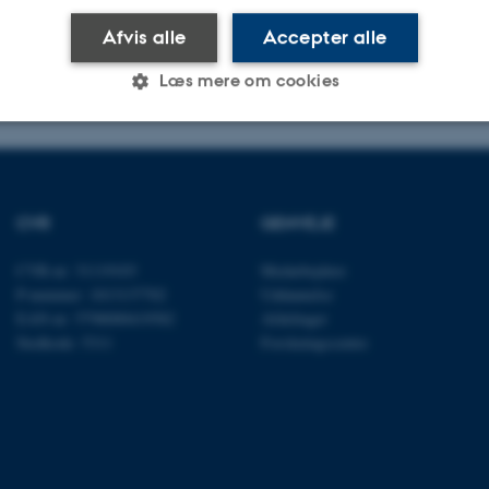
Afvis alle
Accepter alle
Læs mere om cookies
Statistiske
Marketing
Funktionelle
CVR
GENVEJE
es hjælper med at gøre hjemmesiden brugbar ved at aktiv
CVR-nr: 31119103
Medarbejdere
nktioner som navigation mm. Hjemmesiden kan ikke funge
P-nummer: 1013137702
Uddannelse
EAN-nr: 5798000419582
Afdelinger
Stedkode: 5311
Forskningscentre
Udbyder / Domæne
Udløb
Beskrivelse
30
Denne cookie sættes af
TYPO3 Association
minutter
TYPO3, og bruges til at 
.au.dk
session, når en backend-
TYPO3 eller Frontend.