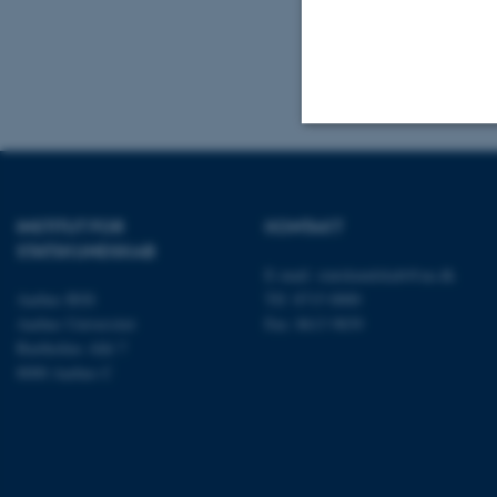
Denmark
Nødvendige
INSTITUT FOR
KONTAKT
STATSKUNDSKAB
Nødvendige cooki
E-mail:
statskundskab@au.dk
grundlæggende fu
Aarhus BSS
Tlf: 8715 0000
cookies.
Aarhus Universitet
Fax: 8613 9839
Bartholins Allé 7
8000 Aarhus C
Navn
be_typo_user