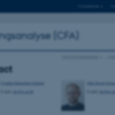
Til studerende
Til
ingsanalyse (CFA)
Institut for Statskundskab
…
Dan
act
Evanthia Kalpazidou Schmidt
Ebbe Krogh Grave
E-mail:
eks@ps.au.dk
E-mail:
ekg@ps.au