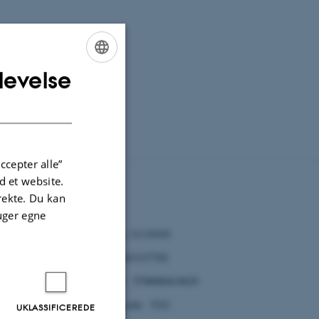
levelse
ENGLISH
DANISH
ccepter alle”
 et website.
irekte. Du kan
CVR
uger egne
CVR no: 31119103
P no: 1013137702
EAN no: 5798000419629
ding 1331) on
Budget code: 5321
UKLASSIFICEREDE