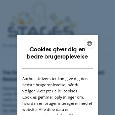
Revideret 01.06.2026
-
Aarhus BSS Communication
Cookies giver dig en
ENGLISH
bedre brugeroplevelse
DANISH
The Danish Centre for Studies in Research and
Aarhus Universitet kan give dig den
Research Policy
bedste brugeroplevelse, når du
Department of Political Science
vælger ”Accepter alle” cookies.
Aarhus BSS
Cookies gemmer oplysninger om,
Aarhus University
hvordan en bruger interagerer med et
Bartholins Allé 7
website. Alle dine data er
DK–8000 Aarhus C