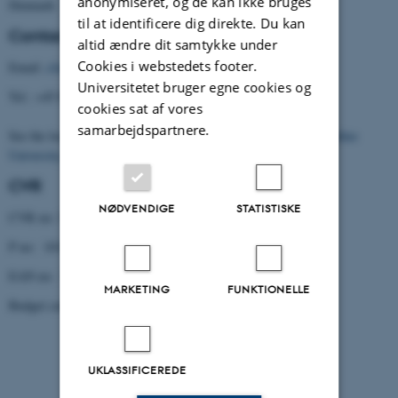
anonymiseret, og de kan ikke bruges
Denmark
til at identificere dig direkte. Du kan
Contact
altid ændre dit samtykke under
Cookies i webstedets footer.
Email:
cfa@cfa.au.dk
Universitetet bruger egne cookies og
Tel.: +45 8716 5901
cookies sat af vores
samarbejdspartnere.
See the location of the Centre (building 1331) on the
map of Aarhus
University
.
CVR
NØDVENDIGE
STATISTISKE
CVR no: 31119103
P no: 1013137702
EAN no: 5798000419629
MARKETING
FUNKTIONELLE
Budget code: 5321
UKLASSIFICEREDE