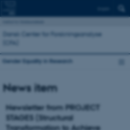
English
Institut for Statskundskab
Dansk Center for Forskningsanalyse
(CFA)
Gender Equality in Research
News item
Newsletter from PROJECT
STAGES (Structural
Transformation to Achieve