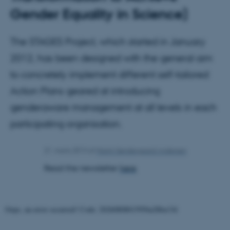
Gender Equality in Science)
The STAGES Project, which started in January
2012, has been designed with the general aim
to concretely implement different self-tailored
Action Plans geared at introducing
genderaware management at all levels in each
participating organisation.
21. marts 2013
af
Martin Søndergaard Andersen
Read the newsletter
here
.
Oops, an error occurred! Code: 20260808015956a28ba13d