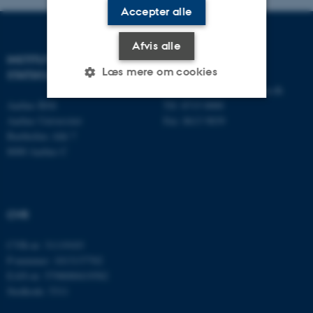
Accepter alle
Afvis alle
INSTITUT FOR
KONTAKT
Læs mere om cookies
STATSKUNDSKAB
E-mail:
statskundskab@au.dk
Aarhus BSS
Tlf: 8715 0000
Aarhus Universitet
Fax: 8613 9839
Nødvendige
Statistiske
Marketing
Bartholins Allé 7
Funktionelle
Uklassificerede
8000 Aarhus C
Nødvendige cookies hjælper
CVR
med at gøre hjemmesiden
brugbar ved at aktivere nogle
CVR-nr: 31119103
grundlæggende funktioner
P-nummer: 1013137702
EAN-nr: 5798000419582
som navigation mm.
Stedkode: 5311
Hjemmesiden kan ikke
fungerer uden disse cookies.