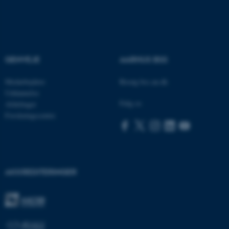
Navn
Udbyder / Domæne
be_typo_user
TYPO3 Association
GENVEJE
AARHUS BSS
.au.dk
Medarbejdere
Besøg bss.au.dk
Uddannelse
Følg os
Afdelinger
fe_typo_user
Typo3 Association
Forskningscentre
.au.dk
AKKREDITERINGER