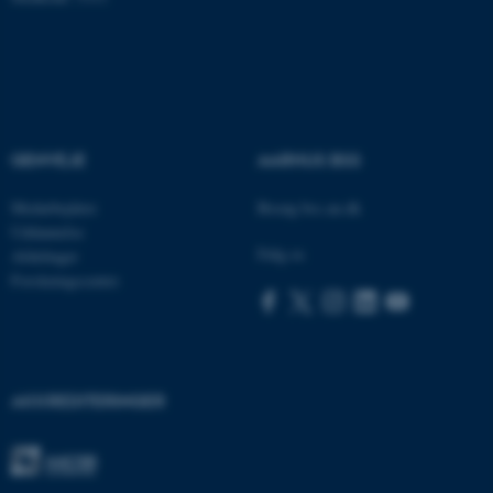
fungerer uden disse cookies.
Navn
Udbyder / Domæne
be_typo_user
TYPO3 Association
.au.dk
GENVEJE
AARHUS BSS
Medarbejdere
Besøg bss.au.dk
Uddannelse
fe_typo_user
Typo3 Association
Følg os
Afdelinger
.au.dk
Forskningscentre
AKKREDITERINGER