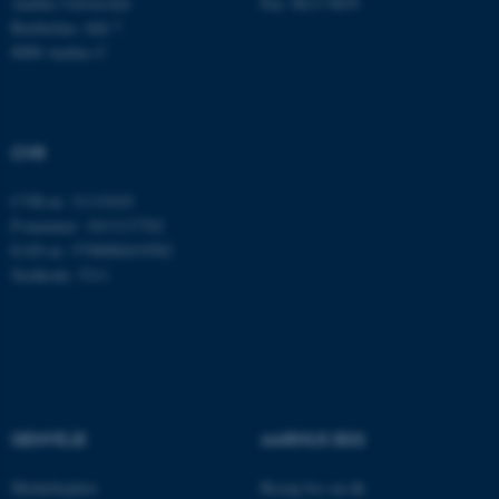
Aarhus Universitet
Fax: 8613 9839
med at gøre hjemmesiden
Bartholins Allé 7
brugbar ved at aktivere nogle
8000 Aarhus C
grundlæggende funktioner
som navigation mm.
Hjemmesiden kan ikke
fungerer uden disse cookies.
CVR
CVR-nr: 31119103
P-nummer: 1013137702
Navn
Udbyder / Domæne
EAN-nr: 5798000419582
Stedkode: 5311
be_typo_user
TYPO3 Association
.au.dk
fe_typo_user
Typo3 Association
.au.dk
GENVEJE
AARHUS BSS
Medarbejdere
Besøg bss.au.dk