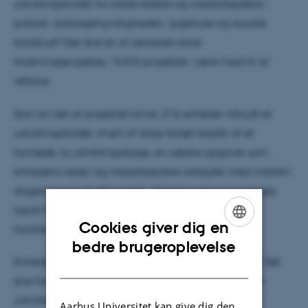
udviklingsforløb for både ledere og medarbejdere i
politiet, anklagemyndigheden, sygehuse og sociale
botilbud? Det skal et af centerets store
forskningsprojekter, VUOS-projektet, være med til at
afklare.
Som en del af projektet bliver 216 enheder tilbudt et
udviklingsforløb. Hvert af disse forløb består af et
formøde, to udviklingsdage, en række opgaver som
enhedens leder og medarbejdere arbejder med mellem
dagene samt et eftermøde. Udviklingsdagene holdes
lokalt hos de deltagende enheder og forløbene
Cookies giver dig en
faciliteres af ansatte fra ledelsescenteret.
ENGLISH
bedre brugeroplevelse
Enhederne får et af tre forskellige udviklingsforløb. Det
DANISH
ene forløb fokuserer på, at de deltagende enheder
udvikler sig i retning af et stærkere fokus på en
Aarhus Universitet kan give dig den