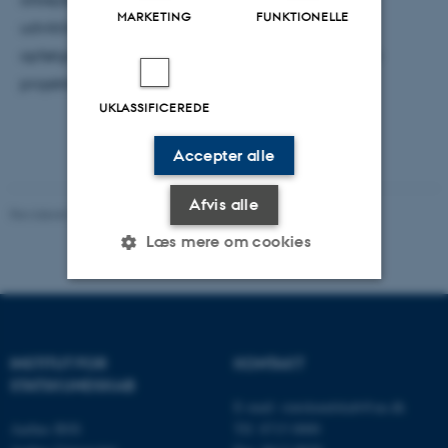
MARKETING
FUNKTIONELLE
udviklingsforløb og til den forskningsmæssige
opfølgning på effekterne. Læs mere her om VUOS-
projektet
her
.
UKLASSIFICEREDE
Accepter alle
Afvis alle
Revideret 01.06.2026
-
Aarhus BSS
Læs mere om cookies
Nødvendige
Statistiske
Marketing
Funktionelle
Uklassificerede
INSTITUT FOR
KONTAKT
STATSKUNDSKAB
E-mail:
statskundskab@au.dk
Aarhus BSS
Tlf: 8715 0000
Nødvendige cookies hjælper