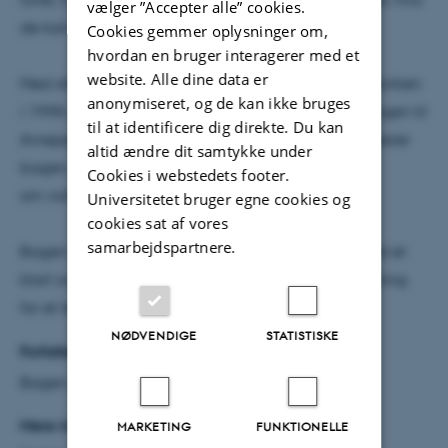
vælger ”Accepter alle” cookies.
de kan.
Cookies gemmer oplysninger om,
hvordan en bruger interagerer med et
website. Alle dine data er
Med afsæt i dansk politisk historie fra efterlønsgarantien
anonymiseret, og de kan ikke bruges
i 1998 over kontraktpolitikken og løftebrudsregeringen til
til at identificere dig direkte. Du kan
Arnepensionen og folketingsvalget i 2026 præsenterer
altid ændre dit samtykke under
bogen, hvad vi i dag ved
Cookies i webstedets footer.
om valgløfternes demokratiske rolle.
Universitetet bruger egne cookies og
cookies sat af vores
samarbejdspartnere.
Bogen formidler nyeste forskning – og kommer med et
klart svar: Valgløfter er fortsat af afgørende betydning
for et levende demokrati. Dårligt ry eller ej.
NØDVENDIGE
STATISTISKE
Forfatter
Bogen er skrevet af Carsten Jensen.
Mere info
MARKETING
FUNKTIONELLE