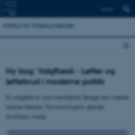
English
Institut for Statskundskab
Ny bog: Valgflæsk - Løfter og
løftebrud i moderne politik
Et valgløfte er som kærlighed. Begge kan vække
stærke følelser. Forventningens glæde,
skuffelse, vrede.