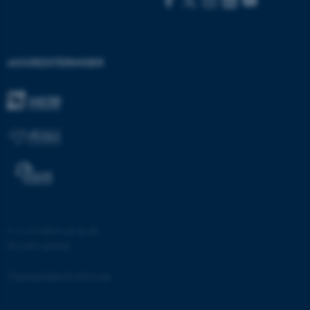
AKKREDITERINGER
ASP.NET_SessionId
Microsoft Corporation
.au.dk
JSESSIONID
Oracle Corporation
.au.dk
©
—
Cookies på au.dk
Privatlivspolitik
ARRAffinity
Microsoft Corporation
.mitstudie.au.dk
Tilgængelighedserklæring