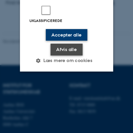
Find mere info om bogen på
forlagets hjemmeside
.
UKLASSIFICEREDE
Accepter alle
Revideret 01.06.2026
-
Aarhus BSS
Afvis alle
Læs mere om cookies
Nødvendige
Statistiske
Marketing
INSTITUT FOR
KONTAKT
STATSKUNDSKAB
Funktionelle
Uklassificerede
E-mail:
statskundskab@au.dk
Aarhus BSS
Tlf: 8715 0000
Aarhus Universitet
Fax: 8613 9839
Bartholins Allé 7
Nødvendige cookies hjælper
8000 Aarhus C
med at gøre hjemmesiden