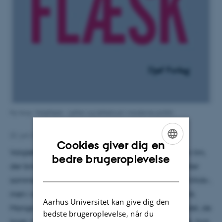
Ny bog: Valgflæsk - Løfter og løftebrud i moderne politik
22. juni 2026
af
Olivia Elsebeth Belling-Nami
Cookies giver dig en
Valgløfter er en uadskillelig del af politik. De er den lim,
ENGLISH
bedre brugeroplevelse
der binder vælgerne og deres valgte repræsentanter
DANISH
sammen. Alligevel lever mange danskere ikke i et tillids-,
men i et mistillidssamfund, når det kommer til politik.
Aarhus Universitet kan give dig den
Mange vælgere tror ikke på, at politikerne holder det, de
bedste brugeroplevelse, når du
lover, men det er synd, for det gør politikerne faktisk, hvis