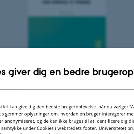
in’s Strategic Culture, Climate Crisis, and Power Transition - From Permafrost 
a Mette Skak. Foto: Routledge.
s giver dig en bedre brugerop
5
af
Anna Christina Prior
 skriver:
ffers a new perspective on the security policy of Russia, li
itet kan give dig den bedste brugeroplevelse, når du vælger ”A
with its climate policy and Putin’s strategic culture.
es gemmer oplysninger om, hvordan en bruger interagerer med
er anonymiseret, og de kan ikke bruges til at identificere dig d
t samtykke under Cookies i webstedets footer. Universitetet br
 analysis of Russian strategic culture, Putin’s strategic cult