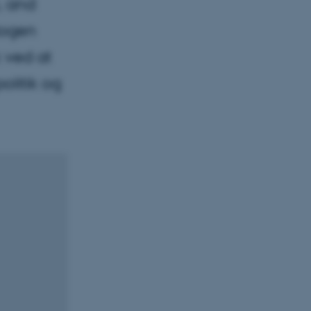
s, and
Bogen
k ved at
litik og