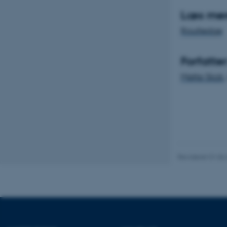
Læs mere
Navn
Routledge
be_typo_user
Forfatter
fe_typo_user
Mette Skak
Revideret 01.06
ASP.NET_SessionId
JSESSIONID
AWSALBTGCORS