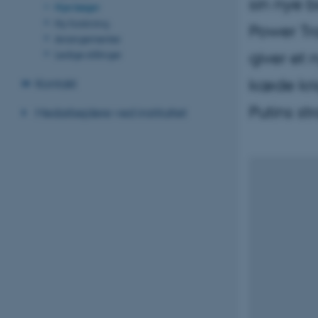
sin nye b
Nye bøger
Ny forskning
Power Tr
Arrangementer
giver et 
Ledige stillinger
kæde kri
Kontakt
Putins str
Medarbejdere ved instituttet