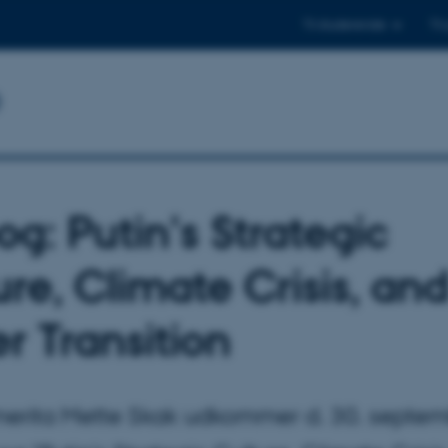
Til studerende
Til
b
og: Putin's Strategic
ure, Climate Crisis, an
r Transition
merita Mette Skak udkommer d. 30. septe