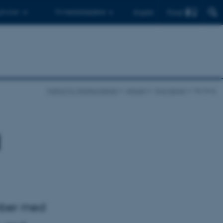
Find
 ph.d.er
Til medarbejdere
English
Institut for Statskundskab
Aktuelt
Nye bøger
Ny bog
d
mber med