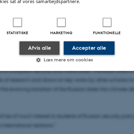
kies sat af vores samarbejdspartnere.
 code, as well as “Putinism” being the mental underpinnin
ctices at home and abroad. The volume also addresses R
uring Putin’s years in power and reflects upon Russia’s glo
or example, with respect to China. The work stresses the di
STATISTISKE
MARKETING
FUNKTIONELLE
sia’s ideational geopolitics and its climate policy and e
Afvis alle
Accepter alle
 employing a broad approach to understanding security.
Læs mere om cookies
nalytical concern of the book is the implications and opt
e for European security and world order. The book offers a 
lds of research and draws on key works by other scholars to
Statistiske
Marketing
Funktionelle
the evolving transition of the Russian state into climate d
es hjælper med at gøre hjemmesiden brugbar ved at aktiv
nktioner som navigation mm. Hjemmesiden kan ikke funge
ll be of much interest to students of Russian security policy
 international relations."