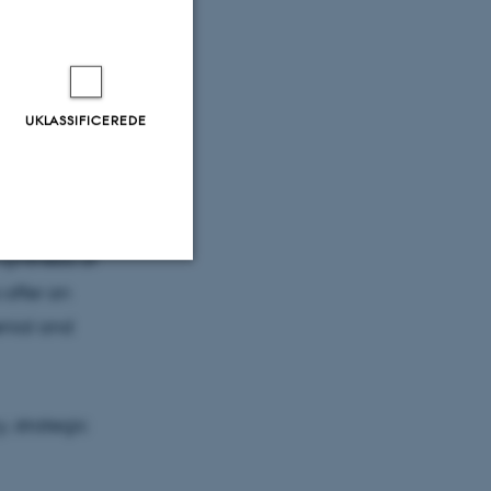
g of
ussia’s
bal
alectics
UKLASSIFICEREDE
nergy geo-
 A
ions of
synthesis of
 offer an
Uklassificerede
enial and
ere nogle
rer uden disse
, strategic