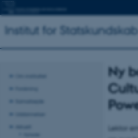
Institut for Statskundska
Ny b
Om instituttet
Cult
Forskning
Powe
Samarbejde
Uddannelser
Lektor e
Aktuelt
Nyheder