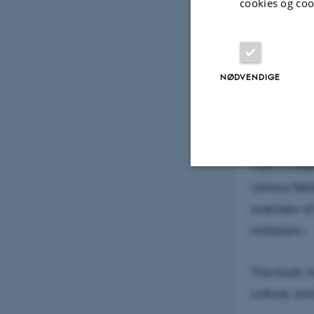
cookies og coo
operational
Kremlin pra
evolution d
standing, f
NØDVENDIGE
between Rus
economics,
secondary a
Putin’s cod
various fie
Nødvendige
overview of 
militarism.
Nødvendige cooki
grundlæggende fu
This book wi
cookies.
culture, and