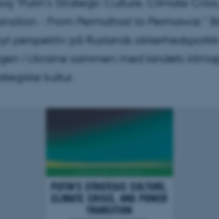
og "Putin's Strategic Culture, Climate Crisi
ansition - From Permafrost to Permawar." 
nyt perspektiv på Ruslands sikkerhedspoliti
gen i Ukraine sammen med landets klimapo
ategiske kultur.