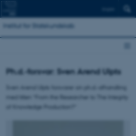
English
Institut for Statskundskab
Ph.d.-forsvar: Sven Arend Ulpts
Sven Arend Ulpts forsvarer sin ph.d.-afhandling
med titlen “From the Researcher to The Integrity
of Knowledge Production?”