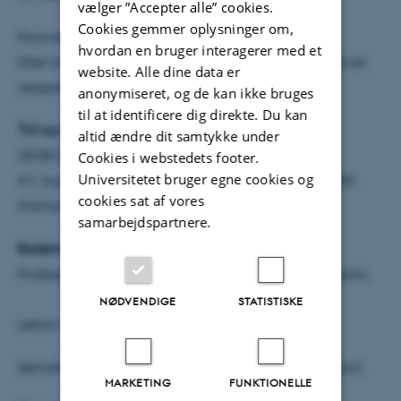
vælger ”Accepter alle” cookies.
Cookies gemmer oplysninger om,
Forsvaret er offentligt og alle er velkomne!
hvordan en bruger interagerer med et
Efter forsvaret er Institut for Statskundskab vært ved en
website. Alle dine data er
reception.
anonymiseret, og de kan ikke bruges
til at identificere dig direkte. Du kan
Tid og sted:
altid ændre dit samtykke under
28.08.2026 14:15-16:00
Cookies i webstedets footer.
Universitetet bruger egne cookies og
A1, bygning 1333, lokale 101, Bartholins Allé 7, 8000
cookies sat af vores
Aarhus C
samarbejdspartnere.
Bedømmelsesudvalg:
Professor Martin Reinhart, Humboldt University of Berlin,
NØDVENDIGE
STATISTISKE
Lektor Willem Halffman, Radboud University,
Seniorforsker Tine Ravn, Aarhus Universitet (Forperson).
MARKETING
FUNKTIONELLE