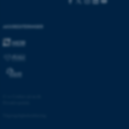
AKKREDITERINGER
ASP.NET_SessionId
Microsoft Corporation
.au.dk
JSESSIONID
Oracle Corporation
.au.dk
©
—
Cookies på au.dk
Privatlivspolitik
ARRAffinity
Microsoft Corporation
.mitstudie.au.dk
Tilgængelighedserklæring