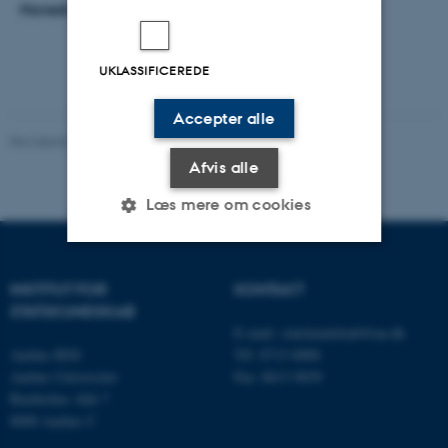
Hovedvejleder:
Professor Jesper Wiborg Schneider
UKLASSIFICEREDE
Accepter alle
Revideret 01.06.2026
-
Aarhus BSS
Afvis alle
Læs mere om cookies
Nødvendige
Statistiske
Marketing
INSTITUT FOR
KONTAKT
STATSKUNDSKAB
Funktionelle
Uklassificerede
E-mail:
statskundskab@au.dk
Aarhus BSS
Tlf: 8715 0000
Aarhus Universitet
Fax: 8613 9839
Bartholins Allé 7
Nødvendige cookies hjælper
8000 Aarhus C
med at gøre hjemmesiden