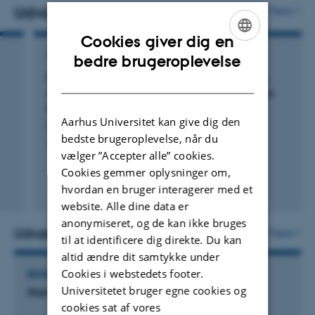
nuværende arbejde undersøger jeg, hvordan politikere
Udvalgte publikationer
Flere
forstår og forudser vælgeradfærd.
Cookies giver dig en
ENGLISH
TIDSSKRIFTARTIKEL
bedre brugeroplevelse
I min undervisning søger jeg at forbinde teoretiske
Bias Will Find a Way: Economic Perceptions,
DANISH
indsigter med aktuelle udfordringer i demokratisk
Attributions of Blame, and Partisan-Motivated
styring. Jeg underviser i fag om offentlig opinion, politisk
Reasoning during Crisis
adfærd og repræsentation og inddrager ofte nutidige
Aarhus Universitet kan give dig den
Bisgaard, M.
bedste brugeroplevelse, når du
cases for at engagere de studerende i kritiske
The Journal of Politics
vælger ”Accepter alle” cookies.
diskussioner om politik og politiske beslutningsprocesser.
Cookies gemmer oplysninger om,
hvordan en bruger interagerer med et
Fagfællebedømt
Digital
website. Alle dine data er
version
anonymiseret, og de kan ikke bruges
vedhæftet
Udvalgte aktiviteter
Flere
til at identificere dig direkte. Du kan
altid ændre dit samtykke under
Cookies i webstedets footer.
BESØG VED EKSTERN, AKADEMISK INSTITUTION
Universitetet bruger egne cookies og
Stanford University
cookies sat af vores