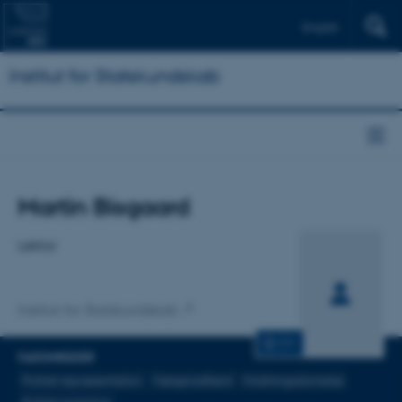
English
Institut for Statskundskab
Titel
Martin Bisgaard
Primær tilknytning
Lektor
Institut for Statskundskab
CV
FAGOMRÅDER
Politisk repræsentation
Vælgeradfærd
Holdningsdannelse