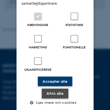
10. marts 2014
samarbejdspartnere.
NØDVENDIGE
STATISTISKE
Revideret 01.06.2026
-
Olivia Elsebeth Belling-Nami
MARKETING
FUNKTIONELLE
INSTITUT FOR
KONTAKT
UKLASSIFICEREDE
STATSKUNDSKAB
E-mail:
statskundskab@au.dk
Accepter alle
Aarhus BSS
Tlf: 8715 0000
Aarhus Universitet
Fax: 8613 9839
Bartholins Allé 7
Afvis alle
8000 Aarhus C
Læs mere om cookies