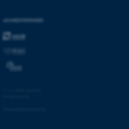
AKKREDITERINGER
fe_typo_user
Typo3 Association
.au.dk
©
—
Cookies på au.dk
Privatlivspolitik
ASP.NET_SessionId
Microsoft Corporation
.au.dk
Tilgængelighedserklæring
53338 / i28