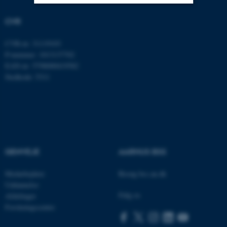
CVR
Nødvendige
Statistiske
Marketing
Funktionelle
Uklassificerede
CVR-nr: 31119103
P-nummer: 1013137702
EAN-nr: 5798000419582
Stedkode: 5311
Nødvendige cookies hjælper
med at gøre hjemmesiden
brugbar ved at aktivere nogle
grundlæggende funktioner
som navigation mm.
Hjemmesiden kan ikke
GENVEJE
AARHUS BSS
fungerer uden disse cookies.
Medarbejdere
Besøg bss.au.dk
Uddannelse
Følg os
Afdelinger
Navn
Udbyder / Domæne
Forskningscentre
be_typo_user
TYPO3 Association
.au.dk