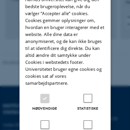
Ph
bedste brugeroplevelse, når du
vælger ”Accepter alle” cookies.
P
Cookies gemmer oplysninger om,
S
hvordan en bruger interagerer med et
website. Alle dine data er
anonymiseret, og de kan ikke bruges
til at identificere dig direkte. Du kan
altid ændre dit samtykke under
Cookies i webstedets footer.
Revideret 01.06.2026
-
Olivia Elsebeth Belling-Nami
Universitetet bruger egne cookies og
cookies sat af vores
samarbejdspartnere.
INSTITUT FOR
KONTAKT
NØDVENDIGE
STATISTISKE
STATSKUNDSKAB
E-mail:
statskundskab@au.dk
Aarhus BSS
Tlf: 8715 0000