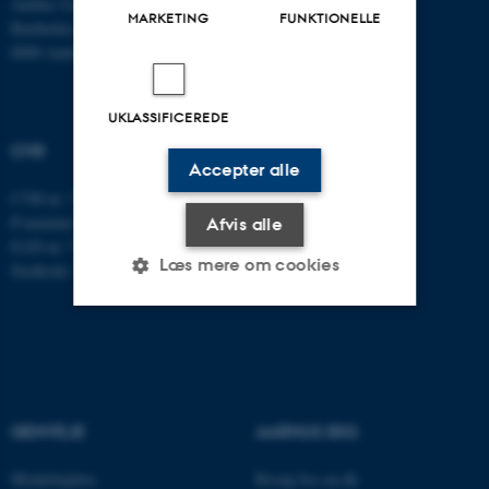
Aarhus Universitet
Fax: 8613 9839
MARKETING
FUNKTIONELLE
Bartholins Allé 7
8000 Aarhus C
UKLASSIFICEREDE
CVR
Accepter alle
CVR-nr: 31119103
P-nummer: 1013137702
Afvis alle
EAN-nr: 5798000419582
Læs mere om cookies
Stedkode: 5311
Nødvendige
Statistiske
Marketing
Funktionelle
Uklassificerede
GENVEJE
AARHUS BSS
Medarbejdere
Besøg bss.au.dk
Nødvendige cookies hjælper