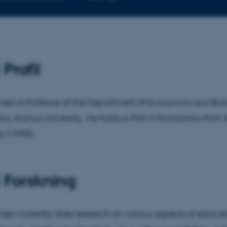
mailadresse
Profil
nsen is Professor at the Department of Economics and Bus
s, Aarhus University. He holds a PhD in Economics from
ty (1990).
Forskning
nsen currently does research on various aspects of educati