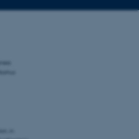
iness
 Aarhus
on, in