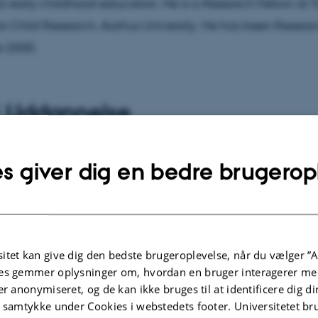
ar early childhood education. He is a Research Fellow at 
or Child Research, Aarhus University. He has been Resear
e 2000.
Uddannelse
nsen currently teaches a course in Industrial Organisation 
s giver dig en bedre brugerop
. He also supervises bachelor theses in Industrial Organisa
ly taught courses on various topics at both bachelor, mas
d supervised numerous theses.
itet kan give dig den bedste brugeroplevelse, når du vælger ”A
es gemmer oplysninger om, hvordan en bruger interagerer med
er anonymiseret, og de kan ikke bruges til at identificere dig d
lgte publikationer
Flere
t samtykke under Cookies i webstedets footer. Universitetet br