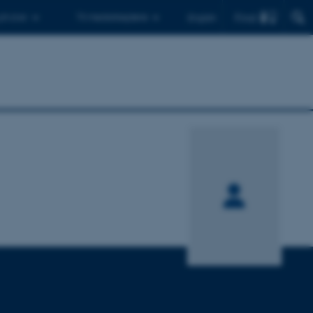
Find
 ph.d.er
Til medarbejdere
English