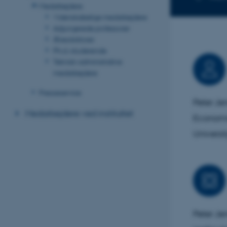
Medarbejdere
Videnskabelige medarbejdere
Adjungerede professorer
Æresdoktorer
Ph.d.-studerende
Teknisk-administrative
medarbejdere
Presseservice
Peter Je
Medarbejdere ved instituttet
Economic
Universi
Peter Je