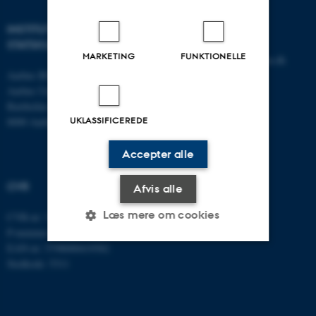
INSTITUT FOR
KONTAKT
STATSKUNDSKAB
MARKETING
FUNKTIONELLE
E-mail:
statskundskab@au.dk
Aarhus BSS
Tlf: 8715 0000
Aarhus Universitet
Fax: 8613 9839
Bartholins Allé 7
UKLASSIFICEREDE
8000 Aarhus C
Accepter alle
CVR
Afvis alle
Læs mere om cookies
CVR-nr: 31119103
P-nummer: 1013137702
EAN-nr: 5798000419582
Stedkode: 5311
Nødvendige
Statistiske
Marketing
Funktionelle
Uklassificerede