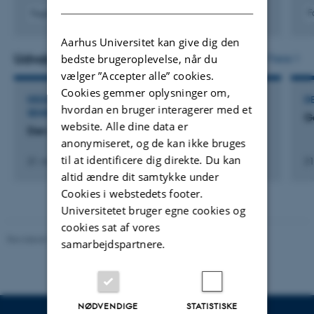
F
Fagfællebedømt
Aarhus Universitet kan give dig den
Udvalgte aktiviteter
Flere
bedste brugeroplevelse, når du
vælger ”Accepter alle” cookies.
Cookies gemmer oplysninger om,
DELTAGELSE ELLER ORGANISERING AF WORKSHOP,
D
hvordan en bruger interagerer med et
SEMINAR ELLER KURSUS
G
website. Alle dine data er
Den nærværende samtale
anonymiseret, og de kan ikke bruges
til at identificere dig direkte. Du kan
21. maj 2026
21
altid ændre dit samtykke under
Cookies i webstedets footer.
Universitetet bruger egne cookies og
cookies sat af vores
Revideret 01.06.2026
-
Olivia Elsebeth Belling-Nami
samarbejdspartnere.
NØDVENDIGE
STATISTISKE