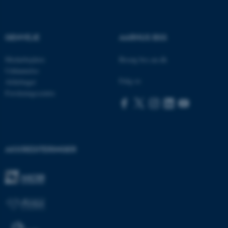
Nødvendige cookies hjælper
GENVEJE
AARHUS BSS
med at gøre hjemmesiden
brugbar ved at aktivere nogle
Medarbejdere
Besøg bss.au.dk
grundlæggende funktioner
Uddannelse
som navigation mm.
Følg os
Afdelinger
Hjemmesiden kan ikke
Forskningscentre
fungerer uden disse cookies.
Navn
Udbyder / Domæne
AKKREDITERINGER
be_typo_user
TYPO3 Association
.au.dk
fe_typo_user
Typo3 Association
.au.dk