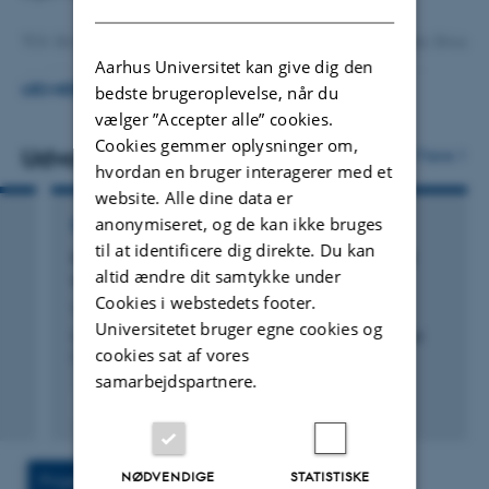
TOI: Bringing in the Other Islamists- comparing Arab Shia
Aarhus Universitet kan give dig den
and Sunni Islamism(s) in a sectarianized Middle East
bedste brugeroplevelse, når du
LÆS MERE
(
www.ps.au.dk/toi
)
vælger ”Accepter alle” cookies.
Cookies gemmer oplysninger om,
Udvalgte publikationer
SWAR: Sectarianism in the Wake of the Arab Revolts
Flere
hvordan en bruger interagerer med et
(
www.ps.au.dk/swar
)
website. Alle dine data er
anonymiseret, og de kan ikke bruges
BIDRAG TIL BOG ELLER ANTOLOGI
til at identificere dig direkte. Du kan
Constructivism – Identity and Regional Cold
altid ændre dit samtykke under
Wars
Cookies i webstedets footer.
Valbjørn, M.
Universitetet bruger egne cookies og
International Relations of the Middle East: Theories and
cookies sat af vores
Case Studies
samarbejdspartnere.
Fagfællebedømt
NØDVENDIGE
STATISTISKE
Projekter
Aktiviteter