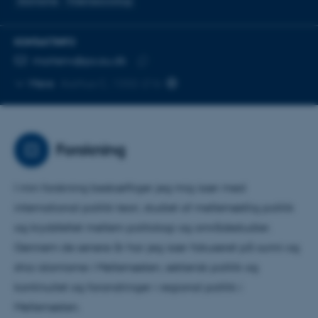
Islamisme
Videnssociologi
KONTAKTINFO
MAILADRESSE
mortenv@ps.au.dk
Kopier
Mere
Aarhus C, 1332-216
mailadresse
Forskning
I min forskning beskæftiger jeg mig især med
international politik teori, studiet af mellemøstlig politik
og krydsfeltet mellem politologi og områdestudier.
Gennem de senere år har jeg især fokuseret på sunni og
shia islamisme i Mellemøsten, sekterisk politik og
kontinuitet og forandringer i regional politik i
Mellemøsten.