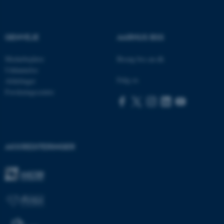
GENVEJE
AARHUS BSS
Medarbejdere
Besøg bss.au.dk
Uddannelse
Følg os
Afdelinger
Forskningscentre
ASP.NET_SessionId
Microsoft Corporation
.au.dk
AKKREDITERINGER
JSESSIONID
Oracle Corporation
.au.dk