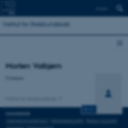
English
Institut for Statskundskab
Titel
Morten Valbjørn
Primær tilknytning
Professor
Institut for Statskundskab
CV
FAGOMRÅDER
International politik teori
Mellemøstlig politik
Religion og politik