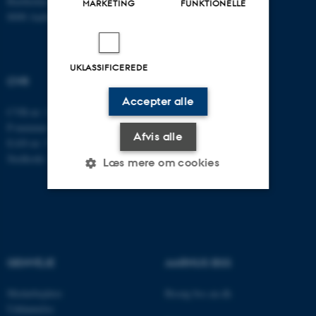
Bartholins Allé 7
MARKETING
FUNKTIONELLE
8000 Aarhus C
UKLASSIFICEREDE
CVR
Accepter alle
CVR-nr: 31119103
P-nummer: 1013137702
Afvis alle
EAN-nr: 5798000419582
Stedkode: 5311
Læs mere om cookies
Nødvendige
Statistiske
Marketing
Funktionelle
Uklassificerede
GENVEJE
AARHUS BSS
Medarbejdere
Besøg bss.au.dk
Nødvendige cookies hjælper
Uddannelse