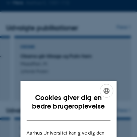
Kopier
Mere
Aarhus C, 1331-112
telefonnummer
Udvalgte publikationer
Flere
KRONIK
-
Obama går tilbage og Putin frem
Mozaffari, M.
Jyllands-Posten
Cookies giver dig en
ENGLISH
bedre brugeroplevelse
Udvalgte aktiviteter
Flere
DANISH
FOREDRAG OG MUNDTLIGE BIDRAG
Aarhus Universitet kan give dig den
Iran som international aktør