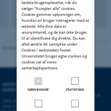
bedste brugeroplevelse, når du
vælger ”Accepter alle” cookies.
Cookies gemmer oplysninger om,
hvordan en bruger interagerer med et
3. april 2017
website. Alle dine data er
anonymiseret, og de kan ikke bruges
til at identificere dig direkte. Du kan
altid ændre dit samtykke under
Revideret 01.06.2026
-
Olivia Elsebeth Belling-Nami
Cookies i webstedets footer.
Universitetet bruger egne cookies og
cookies sat af vores
samarbejdspartnere.
INSTITUT FOR
KONTAKT
STATSKUNDSKAB
NØDVENDIGE
STATISTISKE
E-mail:
statskundskab@au.dk
Aarhus BSS
Tlf: 8715 0000
Aarhus Universitet
Fax: 8613 9839