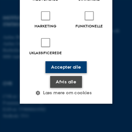
INSTITUT FOR
KONTAKT
STATSKUNDSKAB
MARKETING
FUNKTIONELLE
E-mail:
statskundskab@au.dk
Aarhus BSS
Tlf: 8715 0000
Aarhus Universitet
Fax: 8613 9839
Bartholins Allé 7
UKLASSIFICEREDE
8000 Aarhus C
Accepter alle
Afvis alle
CVR
Læs mere om cookies
CVR-nr: 31119103
P-nummer: 1013137702
EAN-nr: 5798000419582
Nødvendige
Statistiske
Marketing
Stedkode: 5311
Funktionelle
Uklassificerede