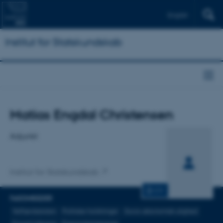
English
Institut for Statskundskab
Titel
Matias Engdal Christensen
Primær tilknytning
Adjunkt
Institut for Statskundskab
CV
FAGOMRÅDER
Velfærdsstaten
Politiske holdninger
Socio-økonomisk ulighed