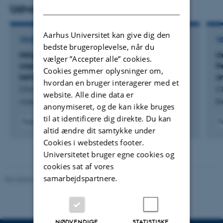
DANISH
experiences with it shape such attitudes.
Udvalgte publikationer
Methodologically, I combine statistical methods for
observational data---including administrative data from
Aarhus Universitet kan give dig den
TIDSSKRIFTARTIKEL
TI
bedste brugeroplevelse, når du
Danish population registries---with experimental designs
Mitigating tough times?: How material self-
U
vælger ”Accepter alle” cookies.
to test causal claims. My work has been published in
interest influences citizens’ welfare state
P
Cookies gemmer oplysninger om,
leading journals such as the American Journal of
behavior
a
hvordan en bruger interagerer med et
Christensen, M.
Ch
Political Science and the British Journal of Political
website. Alle dine data er
American Journal of Political Science
Br
Science.
anonymiseret, og de kan ikke bruges
til at identificere dig direkte. Du kan
Fagfællebedømt
F
Link to my website is found
here
altid ændre dit samtykke under
Digital
version
Cookies i webstedets footer.
vedhæftet
Universitetet bruger egne cookies og
cookies sat af vores
samarbejdspartnere.
Revideret 01.06.2026
-
Olivia Elsebeth Belling-Nami
NØDVENDIGE
STATISTISKE